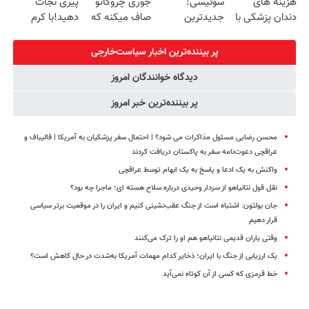
هزینه های
سوئیسی:
جوری چروکاتو
پیری نجات
دندان پزشکی با
جدیدترین
صاف میکنه که
دهید!با کرم
پک سفید کننده
فناوری اروپا،
انگار بوتاکس
ضدچروک جلبک
خانگی
سبک و مقاوم |
کردی!(تخفیف
پر بیننده‌ترین اخبار سیاست‌خارجی
پرداخت قسطی
ویژه)
دیدگاه خوانندگان امروز
پر بیننده‌ترین خبر امروز
محسن رضایی مسئول مذاکرات می شود؟ | احتمال سفر پزشکیان به آمریکا | قالیباف و
عراقچی دعوت‌نامه‌ سفر به پاکستان دریافت کردند
واکنش به یک ادعا و پاسخ به یک ابهام توسط عراقچی
نقل قول نتانیاهو از سردار وحیدی درباره سلاح هسته ای؛ ماجرا چه بود؟
جان بولتون: اشتباه است از جنگ عقب‌نشینی کنیم و ایران را در موقعیت برتر سیاسی
قرار دهیم
وقتی یاران قدیمی نتانیاهو هم او را ترک می‌کنند
یک ارزیابی از جنگ با ایران؛ ذخایر کدام مهمات آمریکا به‌شدت در حال کاهش است؟
خط قرمزی که کسی از آن کوتاه نمی‌آید