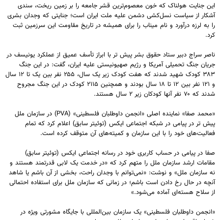
این جنایت هولناک که خون معصوم‌ترین قشر جامعه را بر زمین ریخت، سندی
آشکار از سیاست نسل‌کشی دشمن علیه ملت ایران است؛ جنایتی که وجدان بشری
را به لرزه درآورد و نام میناب را برای همیشه در تاریخ مقاومت این سرزمین ثبت
کرد.
ناصر سراج دبیر ستاد حقوق بشر پیش تر با ابراز تأسف عمیق از عملکرد یونیسف در
جریان جنگ تحمیلی آمریکا و رژیم صهیونیستی علیه ایران، گفت: در این جنگ
۳۸۳ کودک شهید شدند که هفت کودک زیر یک سال، ۲۵۵ نفر بین یک تا ۱۲ سال
و ۱۲۱ نفر بین ۱۲ تا ۱۸ سال بودند و همچنین ۲۱۱۵ کودک در این جنگ مجروح
شدند که ۷۰ نفر آنها کودکان زیر ۲ سال هستند.
«محمد صفا» نماینده اصلی «انجمن داوطلبان فلسطینی» (PVA) در سازمان ملل
پیش تر در پیامی در شبکه اجتماعی ایکس (توئیتر سابق) اعلام کرد که تمام
فعالیت‌های خود را با این سازمان و کمیته‌های آن متوقف کرده است.
صفا در پیامی در حساب کاربری خود در رسانه اجتماعی ایکس (توئیتر سابق)
مقامات ارشد سازمان ملل را متهم کرد که «در خدمت یک لابی قدرتمند هستند و
نه سازمان ملل» و نوشت: «نمی‌توانم با وجدان راحت، بخشی از آن باشم یا شاهد
آنچه در حال رخ دادن است باشم؛ در زمانی که سازمان ملل برای استفاده احتمالی
از سلاح هسته‌ای آماده می‌شود.»
«انجمن داوطلبان فلسطینی» یک سازمان بین‌المللی با جایگاه مشورتی ویژه در