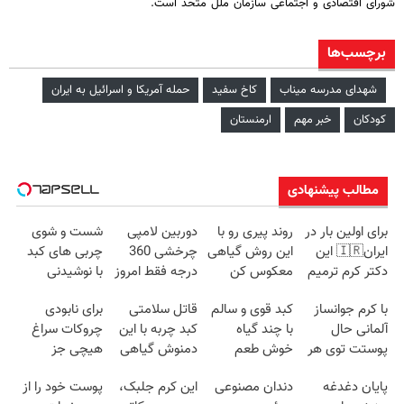
شورای اقتصادی و اجتماعی سازمان ملل متحد است.
برچسب‌ها
شهدای مدرسه میناب
کاخ سفید
حمله آمریکا و اسرائیل به ایران
کودکان
خبر مهم
ارمنستان
مطالب پیشنهادی
برای اولین بار در
روند پیری رو با
دوربین لامپی
شست و شوی
ایران🇮🇷 این
این روش گیاهی
چرخشی 360
چربی های کبد
دکتر کرم ترمیم
معکوس کن
درجه فقط امروز
با نوشیدنی
کننده 23 روزه
حراج شد🔥
گیاهی(55%تخفیف)
با کرم جوانساز
کبد قوی و سالم
قاتل سلامتی
برای نابودی
ساخت!
پرداخت درب
آلمانی حال
با چند گیاه
کبد چربه با این
چروکات سراغ
منزل
پوستت توی هر
خوش طعم
دمنوش گیاهی
هیچی جز
فصلی
کبدتو بیمه کن
جوانساز جلبک
پایان دغدغه
دندان مصنوعی
این کرم جلبک،
پوست خود را از
خوبه۴۵٪تخفیف
نرو(تخفیف40%)