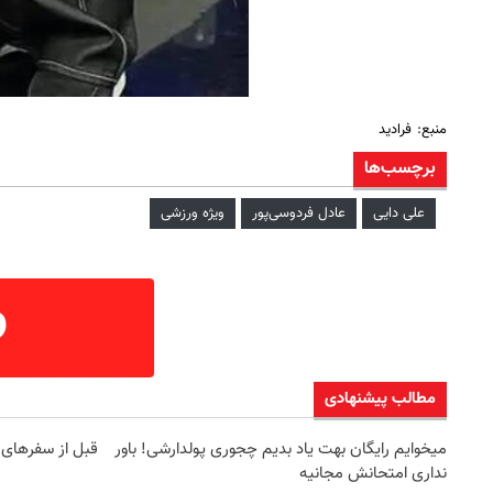
منبع: فرادید
برچسب‌ها
علی دایی
عادل فردوسی‌پور
ویژه ورزشی
مطالب پیشنهادی
میخوایم رایگان بهت یاد بدیم چجوری پولدارشی! باور
قبل از سفرهای 
نداری امتحانش مجانیه