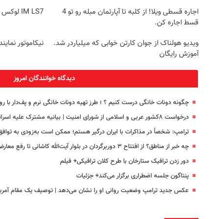
اجاره‌ قسطی ویلا! از کلبه تا آپارتمان مبله رو تو 4
IM LS7 لوکس ترین شاسی بلند برقی ایران
قسط اجاره کن.
ویدیو هولناک از جوان کارتن خوابی که میلیاردر شد.
نیکاموتور نماینده IM Motor و Lynk&Co در 
آموزش رایگان
دیدگاه خوانندگان امروز
چگونه دونات خانگی درست کنیم ؟ ؛ طرز تهیه دونات خانگی نرم و پف‌دار با 
درخواست ۸کشور عربی و اسلامی از شورای امنیت | بیانیه مشترک علیه اسرائیل
ترامپ: شخصاً در مذاکرات با ایران درگیر هستم؛ ممکن است به‌زودی به توافق
چه خبر از مناطق؟ از افتتاح ۳ دوربرگردان‌ در بلوار آیت‌الله کاشانی تا رفع معارض تاسیساتی بزرگراه یادگار امام(ره)
دور زدن ترافیک ستارخان با طرح کلان ترافیکی+ فیلم
پنتاگون جلسه اضطراری برگزار می‌کند+ جزئیات
عکس جدید ترامپ وضعیت روانی او را نشان می‌دهد | توصیف یک مقام آمری