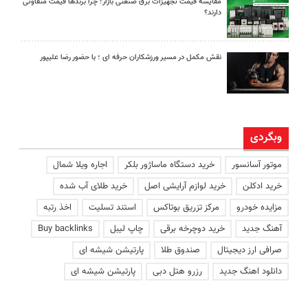
مقایسه قیمت تجهیزات برق صنعتی بازار؛ چرا برندها قیمت متفاوتی
دارند؟
نقش مکمل در مسیر ورزشکاران حرفه ای ؛ با حضور رضا علیپور
وبگردی
موتور آسانسور
خرید دستگاه ماساژور بلکر
اجاره ویلا شمال
خرید ادکلن
خرید لوازم آرایشی اصل
خرید طلای آب شده
مزایده خودرو
مرکز تزریق بوتاکس
استند تسلیت
اخذ رتبه
آهنگ جدید
خرید دوچرخه برقی
چاپ لیبل
Buy backlinks
صرافی ارز دیجیتال
صندوق طلا
پارتیشن شیشه ای
دانلود اهنگ جدید
رزرو هتل دبی
پارتیشن شیشه ای