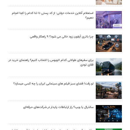
استعلام آنلاین خدمات دولتی: از کد پستی تا ثنا کدام را کجا انجام
دهیم؟
چرا باتری آیفون زود خالی می شود؟ ۹ راهکار واقعی
برای سفرهای طولانی کدام اتوبوس را انتخاب کنیم؟ راهنمای خرید در
فلای تودی
لو رفت! فضای سبز فیلم های سینمایی ایران را چه کسی میسازد؟
سانترال یا ویپ؟ راز ارتباطات پایدار در شرکت‌های حرفه‌ای