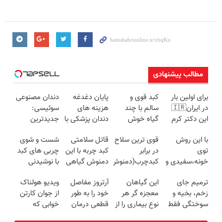
مطالب پیشنهادی
برای اولین بار
کبد قوی و
پایان دغدغه
دندان مصنوعی
در ایران🇮🇷
سالم با چند
هزینه های
سوئیسی:
این دکتر کرم
گیاه خوش
دندان پزشکی با
جدیدترین
ترمیم کننده 23
طعم
پک سفید
فناوری اروپا،
با این روش
قوی ترین سلاح
قاتل سلامتی
شست و شوی
روزه ساخت!
کننده خانگی
سبک و مقاوم |
توی
در برابر
کبد چربه با این
چربی های کبد
پرداخت قسطی
خونه،سفیدی و
کبدچرب(دمنوش
دمنوش گیاهی
با نوشیدنی
زیبایی دندوناتو
سم زدای
کبدتو بیمه کن
گیاهی(55%تخفیف)
ترمیم جای
این گیاهان
آرتروز مفاصل
ویدیو هولناک
برگردون
گیاهی55%تخفیف)
زخم، بخیه و
معجزه گر هر
خود را به طور
از جوان کارتن
(40%off)
سوختگی فقط
نوع بیماری را از
قطعی درمان
خوابی که
در 3 هفته!!😍
شما دور می
کنید!
میلیاردر شد.