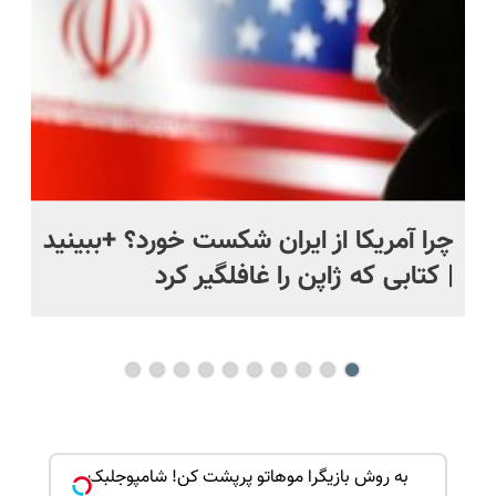
قسطی
اقساطی😍
ی
چرا آمریکا از ایران شکست خورد؟ +ببینید
اس
| کتابی که ژاپن را غافلگیر کرد
ه جلوی
به روش بازیگرا موهاتو پرپشت کن! شامپوجلبک