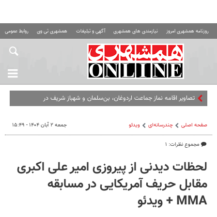
روزنامه همشهری امروز
نیازمندی های همشهری
آگهی و تبلیغات
همشهری تی وی
روابط عمومی ه
تصاویر اقامه نماز جماعت اردوغان، بن‌سلمان و شهباز شریف در
مسجدالحرام
صفحه اصلی
چندرسانه‌ای
ویدئو
جمعه ۲ آبان ۱۴۰۴ - ۱۵:۴۹
مجموع نظرات: ۱
لحظات دیدنی از پیروزی امیر علی اکبری
مقابل حریف آمریکایی در مسابقه
MMA + ویدئو