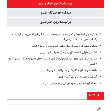
کنند
◗پرسش‌نامه◖
آموزش رایگان
پر بیننده‌ترین اخبار ویدئو
دیدگاه خوانندگان امروز
پر بیننده‌ترین خبر امروز
خنثی‌سازی فوق پیشرفته ربات جدید روسیه! + فیلم | رباتی که مین‌ها را از فاصله
یک کیلومتری مثل قند آب می‌کند!
تصاویر متفاوت از تشییع پیکر مطهر رهبر شهید در کربلا + فیلم
شادمهر عقیلی قطعه «گل یاس» را بازخوانی کرد | ببینید
جنایت وسط لایو جلوی چشم فالوئرها | قتل هولناک بلاگر معروف هنگام پخش زنده
+ فیلم
«اقتصاد را فدای انتقام نکنید» ؛ واکنش مردم را ببینید
آمیتاب باچان به ایران می‌آید + فیلم
صحنه ای نادر از حیات وحش ایران در سبلان + فیلم
نظر شما