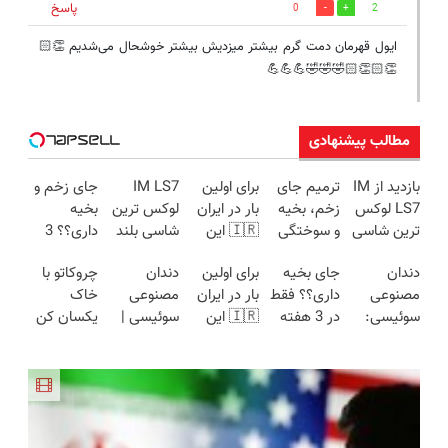
پاسخ
0
2
ایول قهرمان دمت گرم بیشتر میزدیش بیشتر خوشحال می‌شدیم 👏🏻
👏🏻👏🏻🤣🤣🤣💪💪💪
مطالب پیشنهادی
بازدید از IM
ترمیم جای
برای اولین
IM LS7
جای زخم و
LS7 لوکس
زخم، بخیه
بار در ایران
لوکس ترین
بخیه
ترین شاسی
و سوختگی
🇮🇷 این
شاسی بلند
داری؟؟ 3
بلند برقی
فقط در 3
دکتر کرم
برقی ایران
هفته‌ای
دندان
جای بخیه
برای اولین
دندان
چروکاتو با
ایران در
هفته!!😍
ترمیم کننده
محوش کن!
مصنوعی
داری؟؟ فقط
بار در ایران
مصنوعی
خاک
باشگاه
23 روزه
سوئیسی:
در 3 هفته
🇮🇷 این
سوئیسی |
یکسان کن
انقلاب
ساخت!
جدیدترین
ترمیمش
دکتر کرم
سبک،
(روش
فناوری
کن!😍
ترمیم کننده
مقاوم،
خانگی+آسان+به
اروپا، سبک
23 روزه
طبیعی!
صرفه)
و مقاوم |
ساخت!
ویزیت
پرداخت
رایگان+پرداخت