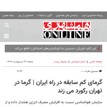
روزنامه همشهری امروز
نیازمندی های همشهری
آگهی و تبلیغات
همشهری تی وی
روابط عمومی ه
این کلید فیزیکی دسترسی به اپلیکیشن‌های اعتیادآور را قطع می‌کند
صفحه اصلی
اخبار اجتماعی
محیط زیست
جمعه ۲۶ اردیبهشت ۱۴۰۴ -
مجموع نظرات: ۰
۱۶:۴۶
گرمای کم سابقه در راه ایران | گرما در
تهران رکورد می‌ زند
سازمان هواشناسی نسبت به افزایش مصرف انرژی هشدار داده و از