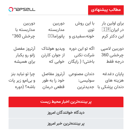
مطالب پیشنهادی
برای اولین بار
با این روش
دوربین
دوربین
در ایران🇮🇷
توی
مداربسته
مداربسته با
این دکتر کرم
خونه،سفیدی و
پانوراما👈🏻
چرخش 360°
ترمیم کننده 23
زیبایی دندوناتو
قابلیت چرخش
+ تخفیف
دوربین لامپی
اگه تو این دوره
ویدیو هولناک
آرتروز مفصل
روزه ساخت!
برگردون
360°و سازگار با
(ضمانت
چرخشی 360
شرکت نکنی
از جوان کارتن
زانو رو یکبار
(40%off)
اندروید و ios
تعویض +
درجه فقط
باختی! ( رایگان
خوابی که
برای همیشه
پرداخت درب
امروز حراج شد
آموزش ببین
میلیاردر شد.
درمان کن!
منزل)
پایان دغدغه
دندان مصنوعی
آرتروز مفاصل
چرا تو نباید بنز
🔥 پرداخت
پولدار شی)
آموزش رایگان
◗پرسش‌نامه◖
هزینه های
سوئیسی:
خود را به طور
و بی‌ام‌و زیر پات
درب منزل
دندان پزشکی با
جدیدترین
قطعی درمان
باشه؟ (دوره
پک سفید
فناوری اروپا،
کنید!
رایگان درآمد
کننده خانگی
سبک و مقاوم |
◗پرسش‌نامه◖
میلیاردی)
پر بیننده‌ترین اخبار محیط زیست
پرداخت قسطی
دیدگاه خوانندگان امروز
پر بیننده‌ترین خبر امروز