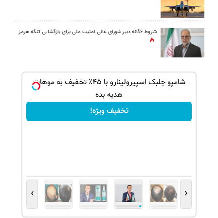
شروط ۶گانه دبیر شورای عالی امنیت ملی برای بازگشایی تنگه هرمز
ک جهت
شامپو جلبک اسپیرولینارو با ۴۵٪ تخفیف به موهات
هدیه بده
تخفیف ویژه!
›
‹