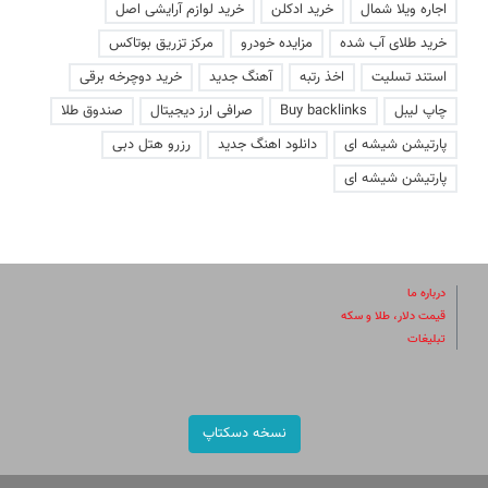
اجاره ویلا شمال
خرید ادکلن
خرید لوازم آرایشی اصل
خرید طلای آب شده
مزایده خودرو
مرکز تزریق بوتاکس
استند تسلیت
اخذ رتبه
آهنگ جدید
خرید دوچرخه برقی
چاپ لیبل
Buy backlinks
صرافی ارز دیجیتال
صندوق طلا
پارتیشن شیشه ای
دانلود اهنگ جدید
رزرو هتل دبی
پارتیشن شیشه ای
درباره ما
قیمت دلار، طلا و سکه
تبلیغات
نسخه دسکتاپ