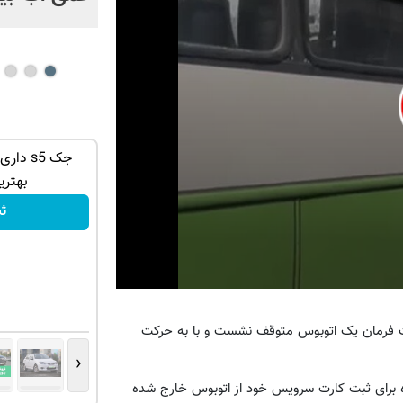
مت بازار ✅
خرید خودروی شما به بهترین قیمت بازار ✅
جک s5 د
بهتری
ثبت درخواست
ث
0
seconds
of
 پشت فرمان یک اتوبوس متوقف نشست و با به حرکت
2
minutes,
‹
8
seconds
Volume
ده برای ثبت کارت سرویس خود از اتوبوس خارج شده
90%