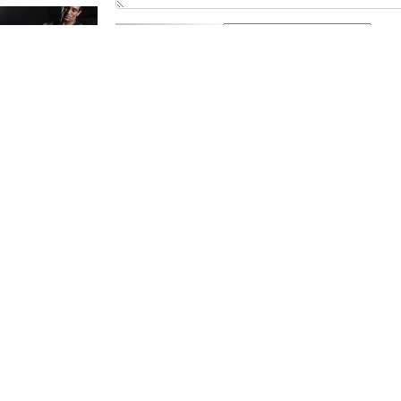
ارسال
رین
یک‌روزه فروخته شد با
تحلیل آماری فوری
ی
خوردو45
معادلات ساختاری
ز
تفسیری با آموزش
کامل حتی یک روزه !!
ایرپاد بلوتوثی، با قیمت
کیت پنچرگیری لاستیک
باورنکردنی!! فرصت
خودرو (نصف قیمت
)
محدود
بازار)