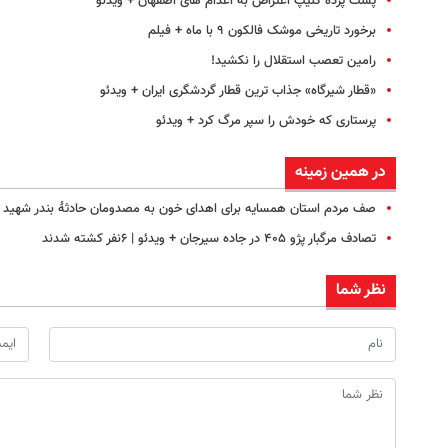
پشت پرده کلیپ اعتراض به اعدام های اصفهان + ویدئو
برخورد تاریخی موشک فالکون ۹ با ماه + فیلم
رامین تعصب استقلال را نکشید!
«قطار شیرگاه» جذاب ترین قطار گردشگری ایران + ویدئو
پرستاری که خودش را سپر مرگ کرد + ویدئو
در همین زمینه
صف مردم استان همسایه برای اهدای خون به مصدومان حادثۀ بندر شهید ر
تصادف مرگبار پژو ۴۰۵ در جاده سیرجان + ویدئو | ۶نفر کشته شدند
نظر شما