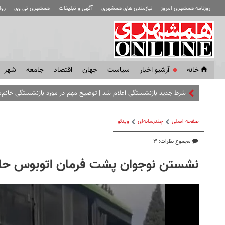
روزنامه همشهری امروز
نیازمندی های همشهری
آگهی و تبلیغات
همشهری تی وی
رو
خانه
آرشیو اخبار
سياست
جهان
اقتصاد
جامعه
شهر
شرط جدید بازنشستگی اعلام شد | توضیح مهم در مورد بازنشستگی خانم‌ه
صفحه اصلی
چندرسانه‌ای
ویدئو
مجموع نظرات: ۳
نشستن نوجوان پشت فرمان اتوبوس حادث