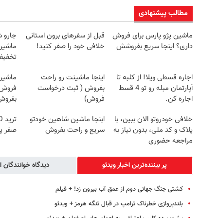
مطالب پیشنهادی
ماشین پژو پارس برای فروش
قبل از سفرهای برون استانی
جارو 
داری؟ اینجا سریع بفروشش
خلافی خود را صفر کنید!
ماشین‌
تخفیف: فق
اجاره‌ قسطی ویلا! از کلبه تا
اینجا ماشینت رو راحت
ماشین 
آپارتمان مبله رو تو 4 قسط
بفروش ( ثبت درخواست
فروش ؟
اجاره کن.
فروش)
بفروش
خلافی خودروتو الان ببین، با
ابنجا ماشین شاهین خودتو
پلاک و کد ملی، بدون نیاز به
سریع و راحت بفروش
صفر پ
مراجعه حضوری
پر بیننده‌ترین اخبار ویدئو
دیدگاه خوانندگان ا
کشتی‌ جنگ جهانی دوم از عمق آب بیرون زد! + فیلم
بلندپروازی خطرناک ترامپ در قبال تنگه هرمز + ویدئو