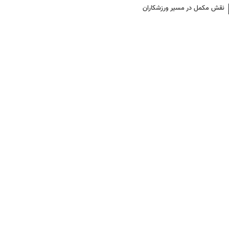
نقش مکمل در مسیر ورزشکاران
حرفه ای ؛ با حضور رضا علیپور