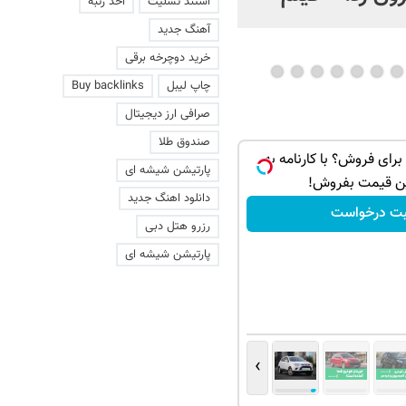
استند تسلیت
اخذ رتبه
عاشقانه با یک زن
آهنگ جدید
خرید دوچرخه برقی
چاپ لیبل
Buy backlinks
صرافی ارز دیجیتال
صندوق طلا
اری برای فروش؟ با کارنامه به
پارتیشن شیشه ای
ن قیمت بفروش!
دانلود اهنگ جدید
بت درخواست
رزرو هتل دبی
پارتیشن شیشه ای
›