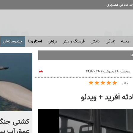
ابط عمومی همشهری
محله
زندگی
دانش
فرهنگ و هنر
ورزش
استان‌ها
چندرسانه‌ای
ا
سه‌شنبه ۹ اردیبهشت ۱۴۰۴ - ۱۴:۴۲
۱ نفر
ه آفرید + ویدئو
برخورد تاریخی موشک فالکون
کشتی‌ جنگ 
۹ با ماه + فیلم
عمق آب بیر