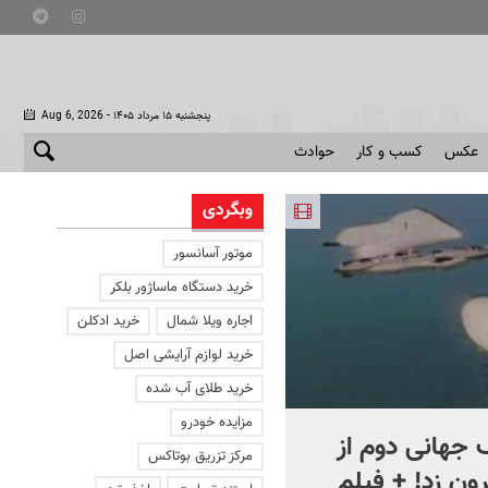
- پنجشنبه ۱۵ مرداد ۱۴۰۵
Aug 6, 2026
عکس
کسب و کار
حوادث
وبگردی
موتور آسانسور
خرید دستگاه ماساژور بلکر
اجاره ویلا شمال
خرید ادکلن
خرید لوازم آرایشی اصل
خرید طلای آب شده
مزایده خودرو
جهانی دوم از
افشای اطلاعات برای ترور
مرکز تزریق بوتاکس
ون زد! + فیلم
بارون ترامپ | ماجرای قرار