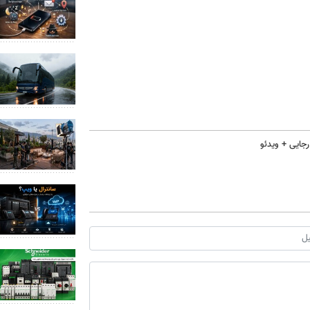
جایی + ویدئو