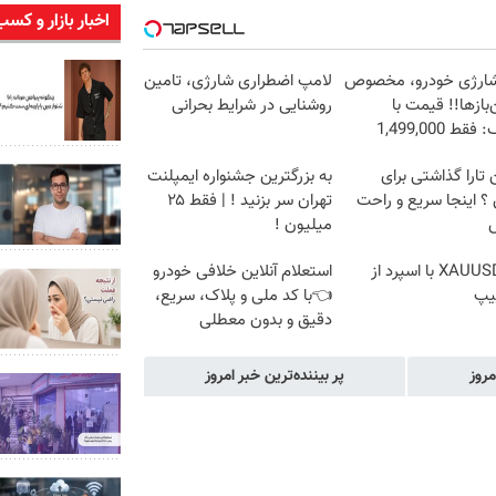
اخبار بازار و کسب
شارژی خودرو، مخصوص
لامپ اضطراری شارژی، تامین
باز‌ها!! قیمت با
روشنایی در شرایط بحرانی
ط 1,499,000
تارا گذاشتی برای
به بزرگترین جشنواره ایمپلنت
 اینجا سریع و راحت
تهران سر بزنید ! | فقط ۲۵
میلیون !
ترید XAUUSD با اسپرد از
استعلام آنلاین خلافی خودرو
یپ
👈با کد ملی و پلاک، سریع،
دقیق و بدون معطلی
مروز
پر بیننده‌ترین خبر امروز