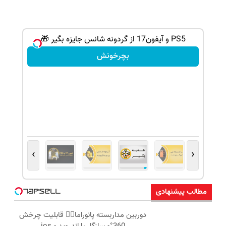
PS5 و آیفون17 از گردونه شانس جایزه بگیر 🎁
بچرخونش
›
‹
مطالب پیشنهادی
دوربین مداربسته پانوراما👈🏻 قابلیت چرخش