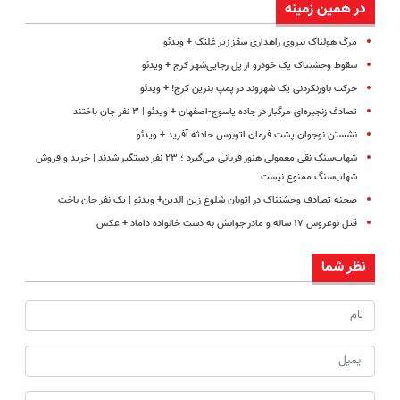
در همین زمینه
مرگ هولناک نیروی راهداری سقز زیر غلتک + ویدئو
سقوط وحشتناک یک خودرو از پل رجایی‌شهر کرج + ویدئو
حرکت باورنکردنی یک شهروند در پمپ بنزین کرج! + ویدئو
تصادف زنجیره‌ای مرگبار در جاده یاسوج-اصفهان + ویدئو | ۳ نفر جان باختند
نشستن نوجوان پشت فرمان اتوبوس حادثه آفرید + ویدئو
شهاب‌سنگ نقی معمولی هنوز قربانی می‌گیرد ؛ ۲۳ نفر دستگیر شدند | خرید و فروش
شهاب‌سنگ‌ ممنوع نیست
صحنه تصادف وحشتناک در اتوبان شلوغ زین‌ الدین+ ویدئو | یک نفر جان باخت
قتل نوعروس ۱۷ ساله و مادر جوانش به دست خانواده داماد + عکس
نظر شما