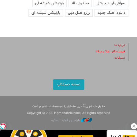
صرافی ارز دیجیتال
صندوق طلا
پارتیشن شیشه ای
دانلود اهنگ جدید
رزرو هتل دبی
پارتیشن شیشه ای
درباره ما
قیمت دلار، طلا و سکه
تبلیغات
نسخه دسکتاپ
حقوق همشهری‌آنلاین متعلق به موسسه همشهری است
Copyright © 2020 HamshahriOnline, All rights reserved
طراحی و تولید: نستوه