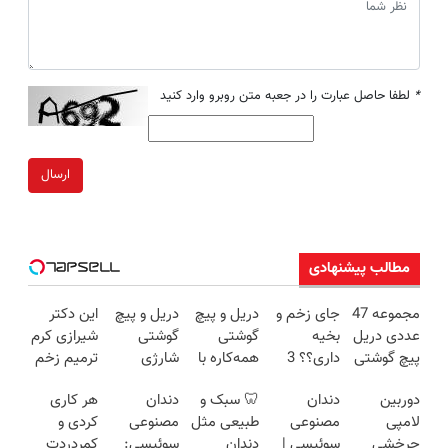
*
لطفا حاصل عبارت را در جعبه متن روبرو وارد کنید
ارسال
مطالب پیشنهادی
مجموعه 47
جای زخم و
دریل و پیچ
دریل و پیچ
این دکتر
عددی دریل
بخیه
گوشتی
گوشتی
شیرازی کرم
پیچ گوشتی
داری؟؟ 3
همه‌کاره با
شارژی
ترمیم زخم
شارژی
هفته‌ای
گیربکس
فوق‌قدرت با
ایرانی را
دوربین
دندان
🦷 سبک و
دندان
هر کاری
(تخفیف به
محوش کن!
هوشمند ⚙️
کنترل
ساخت!!!
لامپی
مصنوعی
طبیعی مثل
مصنوعی
کردی و
مدت
(نصف
سرعت ⚡
چرخشی
سوئیسی |
دندان
سوئیسی:
کمردردت
محدود)
قیمت بازار
(همراه با