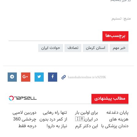
کد خبر
940443
منبع: تسنیم
برچسب‌ها
خبر مهم
استان‌ کرمان
تصادف
حوادث ایران
مطالب پیشنهادی
پایان دغدغه
برای اولین بار
تنها راه رهایی
دوربین لامپی
هزینه های
در ایران🇮🇷
از کمر درد بدون
چرخشی 360
دندان پزشکی با
این دکتر کرم
نیاز به دارو!
درجه فقط
پک سفید
ترمیم کننده 23
(◂پرسش‌نامه)
امروز حراج شد