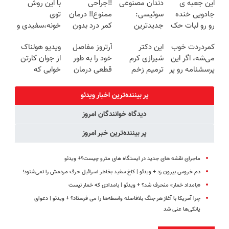
این جعبه ی
دندان مصنوعی
‼️جراحی
با این روش
کننده خانگی
روزه ساخت!
🔥 پرداخت
جادویی خنده
سوئیسی:
ممنوع‼️ درمان
توی
درب منزل
رو رو لبات حک
جدیدترین
کمر درد بدون
خونه،سفیدی و
میکنه
فناوری اروپا،
جراحی و دوره
زیبایی دندوناتو
کمردردت خوب
این دکتر
آرتروز مفاصل
ویدیو هولناک
خرید40%تخفیف
سبک و مقاوم |
نقاهت
برگردون
می‌شه، اگر این
شیرازی کرم
خود را به طور
از جوان کارتن
پرداخت قسطی
(40%off)
پرسشنامه رو پر
ترمیم زخم
قطعی درمان
خوابی که
کنی!!
ایرانی را
کنید!
میلیاردر شد.
ساخت!!!
◗پرسش‌نامه◖
آموزش رایگان
پر بیننده‌ترین اخبار ویدئو
دیدگاه خوانندگان امروز
پر بیننده‌ترین خبر امروز
ماجرای نقشه های جدید در ایستگاه های مترو چیست؟+ ویدئو
دم خروس بیرون زد + ویدئو | کاخ سفید بخاطر اسرائیل حرف مردمش را نمی‌شنود!
«بامداد خمار» منحرف شد؟ + ویدئو | بامدادی که خمار نیست
چرا آمریکا با آغاز هر جنگ بلافاصله واسطه‌ها را می فرستاد؟ + ویدئو | دعوای
یانکی‌ها عنی شد