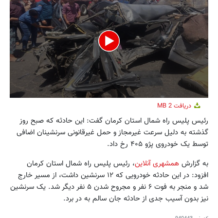
0
دریافت
2 MB
seconds
of
رئیس پلیس راه شمال استان کرمان گفت: این حادثه که صبح روز
17
گذشته به دلیل سرعت غیرمجاز و حمل غیرقانونی سرنشینان اضافی
seconds
توسط یک خودروی پژو ۴۰۵ رخ داد.
به گزارش
همشهری آنلاین
، رئیس پلیس راه شمال استان کرمان
افزود: در این حادثه خودرویی که ۱۲ سرنشین داشت، از مسیر خارج
شد و منجر به فوت ۶ نفر و مجروح شدن ۵ نفر دیگر شد. یک سرنشین
نیز بدون آسیب جدی از حادثه جان سالم به در برد.