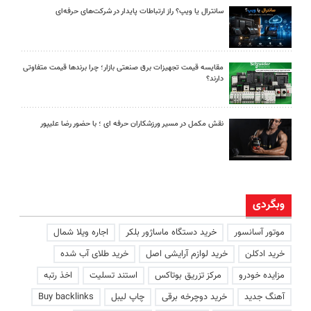
سانترال یا ویپ؟ راز ارتباطات پایدار در شرکت‌های حرفه‌ای
مقایسه قیمت تجهیزات برق صنعتی بازار؛ چرا برندها قیمت متفاوتی
دارند؟
نقش مکمل در مسیر ورزشکاران حرفه ای ؛ با حضور رضا علیپور
وبگردی
موتور آسانسور
خرید دستگاه ماساژور بلکر
اجاره ویلا شمال
خرید ادکلن
خرید لوازم آرایشی اصل
خرید طلای آب شده
مزایده خودرو
مرکز تزریق بوتاکس
استند تسلیت
اخذ رتبه
آهنگ جدید
خرید دوچرخه برقی
چاپ لیبل
Buy backlinks