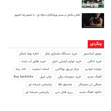
نقش مکمل در مسیر ورزشکاران حرفه ای ؛ با حضور رضا علیپور
وبگردی
موتور آسانسور
خرید دستگاه ماساژور بلکر
اجاره ویلا شمال
خرید ادکلن
خرید لوازم آرایشی اصل
خرید طلای آب شده
مزایده خودرو
مرکز تزریق بوتاکس
استند تسلیت
اخذ رتبه
آهنگ جدید
خرید دوچرخه برقی
چاپ لیبل
Buy backlinks
صرافی ارز دیجیتال
صندوق طلا
پارتیشن شیشه ای
دانلود اهنگ جدید
رزرو هتل دبی
پارتیشن شیشه ای