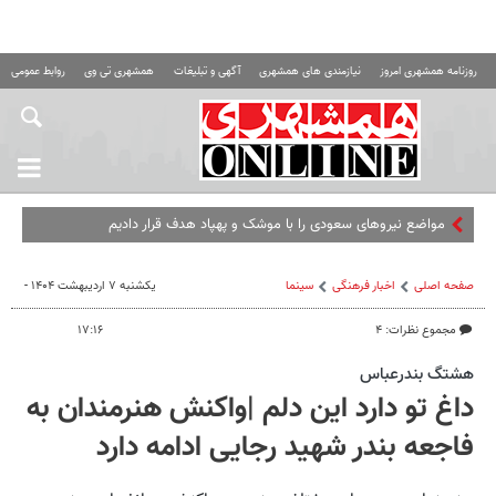
روزنامه همشهری امروز
نیازمندی های همشهری
آگهی و تبلیغات
همشهری تی وی
روابط عمومی ه
مواضع نیروهای سعودی را با موشک و پهپاد هدف قرار دادیم
صفحه اصلی
اخبار فرهنگی
سینما
یکشنبه ۷ اردیبهشت ۱۴۰۴ -
مجموع نظرات: ۴
۱۷:۱۶
هشتگ بندرعباس
داغ تو دارد این دلم |واکنش هنرمندان به
فاجعه بندر شهید رجایی ادامه دارد