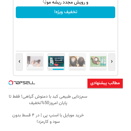
و رویش مجدد ریشه مو👇
تخفیف ویژه!
›
‹
مطالب پیشنهادی
سم‌زدایی طبیعی کبد با دمنوش گیاهی! فقط تا
پایان امروز50%تخفیف
خرید موبایل با اسنپ پی | در ۴ قسط بدون
سود و کارمزد!