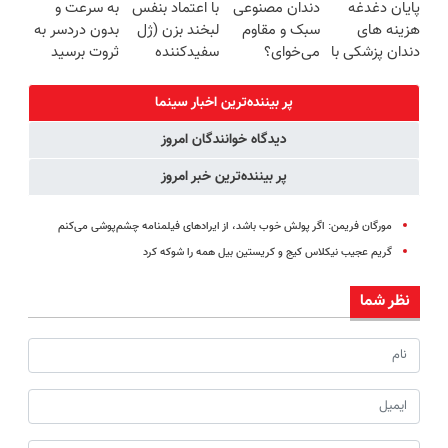
پایان دغدغه
دندان مصنوعی
با اعتماد بنفس
به سرعت و
خرید40%تخفیف
(شمارتو وارد
رایگان+پرداخت
برگردون(40%off)
هزینه های
سبک و مقاوم
لبخند بزن (ژل
بدون دردسر به
کن)
اقساطی😍
دندان پزشکی با
می‌خوای؟
سفیدکننده
ثروت برسید
پک سفید
پرداخت
دندان40%تخفیف)
(دوره کاملا
کننده خانگی
اقساطی هم
رایگان
پر بیننده‌ترین اخبار سینما
داریم!😍 | 📍
پولسازی)
دیدگاه خوانندگان امروز
تهران
پر بیننده‌ترین خبر امروز
مورگان فریمن: اگر پولش خوب باشد، از ایرادهای فیلمنامه چشم‌پوشی می‌کنم
گریم عجیب نیکلاس کیج و کریستین بیل همه را شوکه کرد
نظر شما