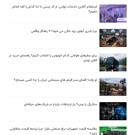
استعلام آنلاین خدمات دولتی: از کد پستی تا ثنا کدام را کجا انجام
دهیم؟
چرا باتری آیفون زود خالی می شود؟ ۹ راهکار واقعی
برای سفرهای طولانی کدام اتوبوس را انتخاب کنیم؟ راهنمای خرید در
فلای تودی
لو رفت! فضای سبز فیلم های سینمایی ایران را چه کسی میسازد؟
سانترال یا ویپ؟ راز ارتباطات پایدار در شرکت‌های حرفه‌ای
مقایسه قیمت تجهیزات برق صنعتی بازار؛ چرا برندها قیمت متفاوتی
دارند؟