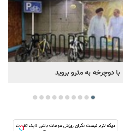
🔥)
رایگان+پرداخت
داریم!😍 |
پرداخت
حل
اقساطی😍
📍تهران
قسطی
با دوچرخه به مترو بروید
بو
بک!
دیگه لازم نیست نگران ریزش موهات باشی !!پک تقویت