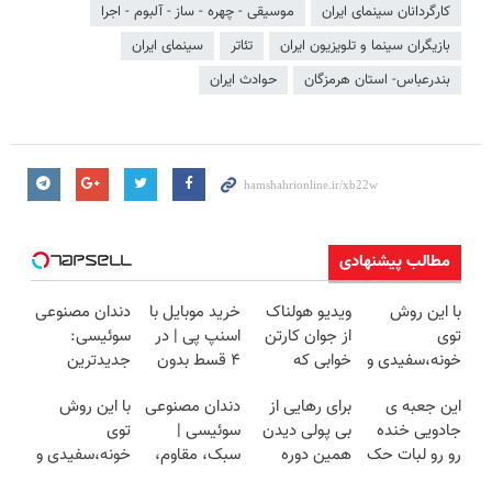
کارگردانان سینمای ایران
موسیقی - چهره - ساز - آلبوم - اجرا
بازیگران سینما و تلویزیون ایران
تئاتر
سینمای ایران
بندرعباس- استان هرمزگان
حوادث ایران
مطالب پیشنهادی
با این روش
ویدیو هولناک
خرید موبایل با
دندان مصنوعی
توی
از جوان کارتن
اسنپ پی | در
سوئیسی:
خونه،سفیدی و
خوابی که
۴ قسط بدون
جدیدترین
زیبایی دندوناتو
میلیاردر شد.
سود و کارمزد!
فناوری اروپا،
این جعبه ی
برای رهایی از
دندان مصنوعی
با این روش
برگردون
آموزش رایگان
سبک و مقاوم |
جادویی خنده
بی پولی دیدن
سوئیسی |
توی
(40%off)
پرداخت قسطی
رو رو لبات حک
همین دوره
سبک، مقاوم،
خونه،سفیدی و
میکنه
رایگان کافیه!
طبیعی! ویزیت
زیبایی دندوناتو