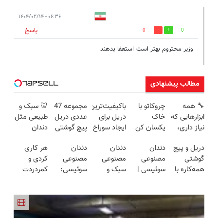
۰۶:۳۶ - ۱۴۰۴/۰۲/۱۴
پاسخ
0
0
وزیر محتروم بهتر است استعفا بدهند
مطالب پیشنهادی
🔧 همه
چروکاتو با
باکیفیت‌ترین
مجموعه 47
🦷 سبک و
ابزارهایی که
خاک
دریل برای
عددی دریل
طبیعی مثل
نیاز داری،
یکسان کن
ایجاد سوراخ
پیچ گوشتی
دندان
توی یه کیف
(روش
😱
شارژی
خودت!
دریل و پیچ
دندان
دندان
دندان
هر کاری
جمع شده!
خانگی+آسان+به
(تخفیف به
نصب آسان
گوشتی
مصنوعی
مصنوعی
مصنوعی
کردی و
تخفیف به
صرفه)
مدت
و پرداخت
همه‌کاره با
سوئیسی |
سبک و
سوئیسی:
کمردردت
مدت
محدود)
اقساطی 💳
گیربکس
سبک،
مقاوم
جدیدترین
درمان نشد؟
محدود
📍 تهران
هوشمند ⚙️
مقاوم،
می‌خوای؟
فناوری
پر کردن
(نصف
طبیعی!
پرداخت
اروپا، سبک
پرسشنامه و
قیمت بازار
ویزیت
اقساطی هم
و مقاوم |
دریافت راه