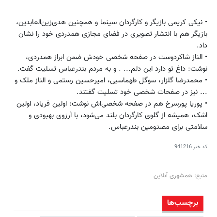
• نیکی کریمی بازیگر و کارگردان سینما و همچنین هدی‌زین‌العابدین،
بازیگر هم با انتشار تصویری در فضای مجازی همدردی خود را نشان
داد.
• الناز شاکردوست در صفحه شخصی خودش ضمن ابراز همدردی،
نوشت: داغ تو دارد این دلم... . و به مردم بندرعباس تسلیت گفت.
• محمدرضا گلزار، سوگل طهماسبی، امیرحسین رستمی و الناز ملک و
... نیز در صفحات شخصی خود تسلیت گفتند.
• پوریا پورسرخ هم در صفحه شخصی‌اش نوشت: اولین فریاد، اولین
اشک، همیشه از گلوی کارگردان بلند می‌شود، با آرزوی بهبودی و
سلامتی برای مصدومین بندرعباس.
کد خبر
941216
منبع: همشهری آنلاین
برچسب‌ها