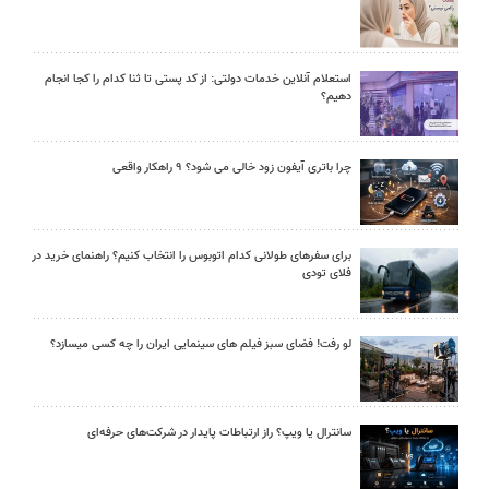
استعلام آنلاین خدمات دولتی: از کد پستی تا ثنا کدام را کجا انجام
دهیم؟
چرا باتری آیفون زود خالی می شود؟ ۹ راهکار واقعی
برای سفرهای طولانی کدام اتوبوس را انتخاب کنیم؟ راهنمای خرید در
فلای تودی
لو رفت! فضای سبز فیلم های سینمایی ایران را چه کسی میسازد؟
سانترال یا ویپ؟ راز ارتباطات پایدار در شرکت‌های حرفه‌ای