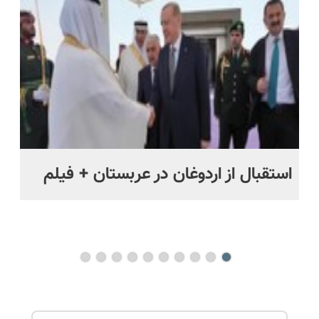
پرداخت
رایگان+پرداخت
حل
قسطی
اقساطی😍
استقبال از اردوغان در عربستان + فیلم
شا
باز