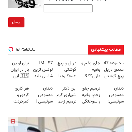
ارسال
مطالب پیشنهادی
مجموعه 47
جای زخم و
دریل و پیچ
IM LS7
برای اولین
عددی دریل
بخیه
گوشتی
لوکس ترین
بار در ایران
پیچ گوشتی
داری؟؟ 3
همه‌کاره با
شاسی بلند
🇮🇷 این
شارژی
هفته‌ای
گیربکس
برقی ایران
دکتر کرم
دندان
ترمیم جای
این دکتر
دندان
هر کاری
(تخفیف به
محوش کن!
هوشمند ⚙️
ترمیم کننده
مصنوعی
زخم، بخیه
شیرازی کرم
مصنوعی
کردی و
مدت
(نصف
23 روزه
سوئیسی:
و سوختگی
ترمیم زخم
سوئیسی |
کمردردت
محدود)
قیمت بازار
ساخت!
جدیدترین
فقط در 3
ایرانی را
سبک،
درمان نشد؟
🔥)
فناوری
هفته!!😍
ساخت!!!
مقاوم،
پر کردن
اروپا، سبک
طبیعی!
پرسشنامه و
و مقاوم |
ویزیت
دریافت راه