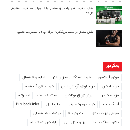
مقایسه قیمت تجهیزات برق صنعتی بازار؛ چرا برندها قیمت متفاوتی
دارند؟
نقش مکمل در مسیر ورزشکاران حرفه ای ؛ با حضور رضا علیپور
وبگردی
موتور آسانسور
خرید دستگاه ماساژور بلکر
اجاره ویلا شمال
خرید ادکلن
خرید لوازم آرایشی اصل
خرید طلای آب شده
مزایده خودرو
مرکز تزریق بوتاکس
استند تسلیت
اخذ رتبه
آهنگ جدید
خرید دوچرخه برقی
چاپ لیبل
Buy backlinks
صرافی ارز دیجیتال
صندوق طلا
پارتیشن شیشه ای
دانلود اهنگ جدید
رزرو هتل دبی
پارتیشن شیشه ای