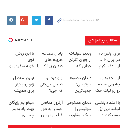
مطالب پیشنهادی
برای اولین بار
ویدیو هولناک
پایان دغدغه
با این روش
در ایران🇮🇷
از جوان کارتن
هزینه های
توی
این دکتر کرم
خوابی که
دندان پزشکی با
خونه،سفیدی و
ترمیم کننده 23
میلیاردر شد.
پک سفید
زیبایی دندوناتو
این جعبه ی
دندان مصنوعی
زانو درد رو
آرتروز مفصل
روزه ساخت!
آموزش رایگان
کننده خانگی
برگردون
جادویی خنده
سوئیسی:
تحمل می‌کنی
زانو رو یکبار
(40%off)
رو رو لبات حک
جدیدترین
که چی؟
برای همیشه
میکنه
فناوری اروپا،
راه‌حلش
درمان کن!
با اعتماد بنفس
دندان مصنوعی
آرتروز مفاصل
میخوایم رایگان
خرید40%تخفیف
سبک و مقاوم |
همین‌جاست!
◗پرسش‌نامه◖
لبخند بزن (ژل
سوئیسی |
خود را به طور
بهت یاد بدیم
پرداخت قسطی
سفیدکننده
سبک، مقاوم،
قطعی درمان
چجوری
دندان40%تخفیف)
طبیعی! ویزیت
کنید!
پولدارشی! باور
رایگان+پرداخت
◗پرسش‌نامه◖
نداری امتحانش