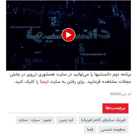
0
برنامه دوم دانستنیها را می‌توانید در سایت همشهری تی‌وی در بخش
seconds
مجلات مشاهده فرمایید. برای رفتن به سایت
اینجا
را کلیک کنید.
of
48
seconds
کد خبر
940302
برچسب‌ها
فیزیک ستاره‌ای (اختر فیزیک)
کره زمین
نجوم - سیاره - ستاره
منظومه شمسی
فضا