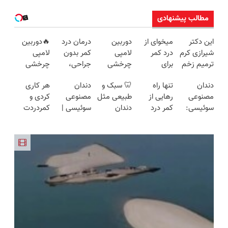
مطالب پیشنهادی
این دکتر
میخوای از
دوربین
درمان درد
🔥دوربین
شیرازی کرم
درد کمر
لامپی
کمر بدون
لامپی
ترمیم زخم
برای
چرخشی
جراحی،
چرخشی
ایرانی را
همیشه
360 درجه
تزریق ◀
360 درجه
دندان
تنها راه
🦷 سبک و
دندان
هر کاری
ساخت!!!
راحت شی؟
فقط امروز
پرسش‌نامه
🔥 پرداخت
مصنوعی
رهایی از
طبیعی مثل
مصنوعی
کردی و
👈
حراج شد🔥
رو پر کن ▶
درب منزل
سوئیسی:
کمر درد
دندان
سوئیسی |
کمردردت
پرسش‌نامه
پرداخت
+ گارانتی
جدیدترین
بدون نیاز به
خودت!
سبک،
درمان نشد؟
رو پر کن
درب منزل
تعویض
فناوری
دارو!
نصب آسان
مقاوم،
پر کردن
اروپا، سبک
(◂پرسش‌نامه)
و پرداخت
طبیعی!
پرسشنامه و
و مقاوم |
اقساطی 💳
ویزیت
دریافت راه
پرداخت
📍 تهران
رایگان+پرداخت
حل
قسطی
اقساطی😍