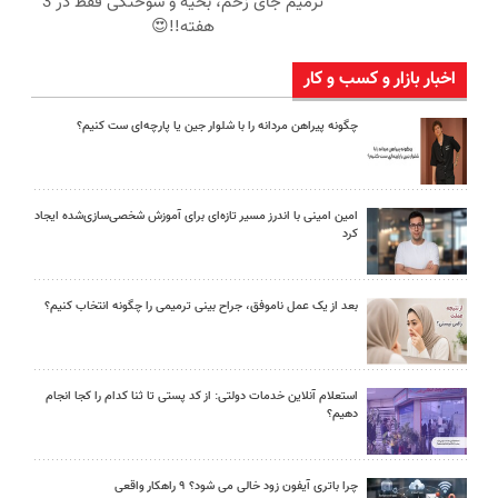
ترمیم جای زخم، بخیه و سوختگی فقط در 3
هفته!!😍
اخبار بازار و کسب و کار
چگونه پیراهن مردانه را با شلوار جین یا پارچه‌ای ست کنیم؟
امین امینی با اندرز مسیر تازه‌ای برای آموزش شخصی‌سازی‌شده ایجاد
کرد
بعد از یک عمل ناموفق، جراح بینی ترمیمی را چگونه انتخاب کنیم؟
استعلام آنلاین خدمات دولتی: از کد پستی تا ثنا کدام را کجا انجام
دهیم؟
چرا باتری آیفون زود خالی می شود؟ ۹ راهکار واقعی