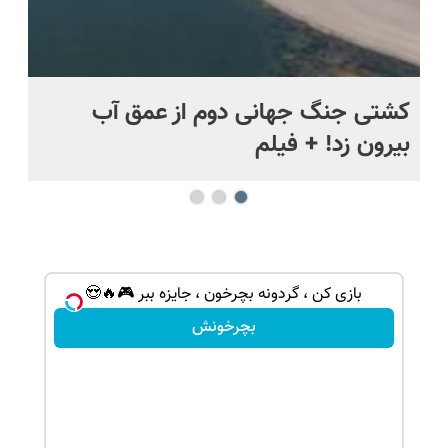
.
کشتی‌ جنگ جهانی دوم از عمق آب
اف
بیرون زد! + فیلم
ما
بازی کن ، گردونه بچرخون ، جایزه ببر 🎮🔥😍
بچرخونش