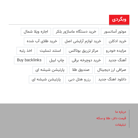
وبگردی
موتور آسانسور
خرید دستگاه ماساژور بلکر
اجاره ویلا شمال
خرید ادکلن
خرید لوازم آرایشی اصل
خرید طلای آب شده
مزایده خودرو
مرکز تزریق بوتاکس
استند تسلیت
اخذ رتبه
آهنگ جدید
خرید دوچرخه برقی
چاپ لیبل
Buy backlinks
صرافی ارز دیجیتال
صندوق طلا
پارتیشن شیشه ای
دانلود اهنگ جدید
رزرو هتل دبی
پارتیشن شیشه ای
درباره ما
قیمت دلار، طلا و سکه
تبلیغات