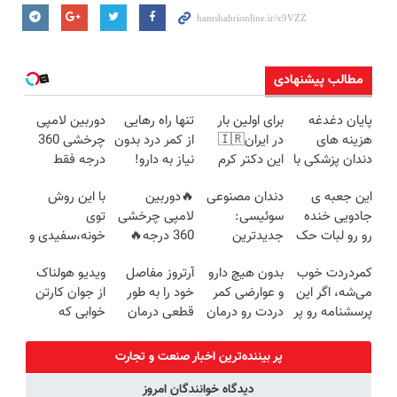
مطالب پیشنهادی
پایان دغدغه
برای اولین بار
تنها راه رهایی
دوربین لامپی
هزینه های
در ایران🇮🇷
از کمر درد بدون
چرخشی 360
دندان پزشکی با
این دکتر کرم
نیاز به دارو!
درجه فقط
پک سفید
ترمیم کننده 23
(◂پرسش‌نامه)
امروز حراج شد
این جعبه ی
دندان مصنوعی
🔥دوربین
با این روش
کننده خانگی
روزه ساخت!
🔥 پرداخت
جادویی خنده
سوئیسی:
لامپی چرخشی
توی
درب منزل
رو رو لبات حک
جدیدترین
360 درجه🔥
خونه،سفیدی و
میکنه
فناوری اروپا،
پرداخت درب
زیبایی دندوناتو
کمردردت خوب
بدون هیچ دارو
آرتروز مفاصل
ویدیو هولناک
خرید40%تخفیف
سبک و مقاوم |
منزل + گارانتی
برگردون
می‌شه، اگر این
و عوارضی کمر
خود را به طور
از جوان کارتن
پرداخت قسطی
تعویض
(40%off)
پرسشنامه رو پر
دردت رو درمان
قطعی درمان
خوابی که
کنی!!
کن!
کنید!
میلیاردر شد.
(پرسش‌نامه)
◗پرسش‌نامه◖
آموزش رایگان
پر بیننده‌ترین اخبار صنعت و تجارت
دیدگاه خوانندگان امروز