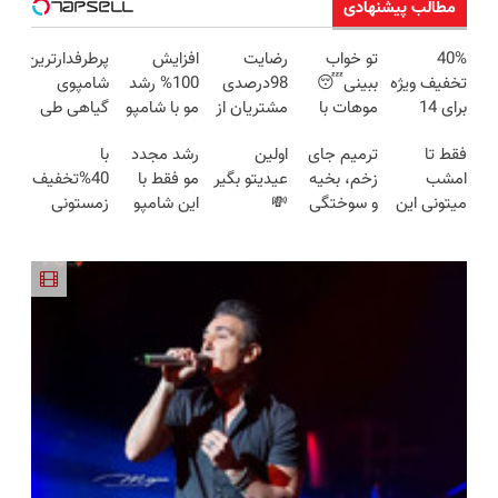
مطالب پیشنهادی
40%
تو خواب
رضایت
افزایش
پرطرفدارترین
تخفیف ویژه
ببینی😴
98درصدی
100% رشد
شامپوی
برای 14
موهات با
مشتریان از
مو با شامپو
گیاهی طی
سفارش
این شامپو
یک محصول
جلبک تحت
یک سال
فقط تا
ترمیم جای
اولین
رشد مجدد
با
اول! کلیک
جلبک
ضدریزش
لیسانس
گذشته رو با
امشب
زخم، بخیه
عیدیتو بگیر
مو فقط با
40%تخفیف
کن
آلمانی
موی
آلمان+تخفیف
تخفیف بخر
میتونی این
و سوختگی
💸
این شامپو
زمستونی
بریزه!
گیاهی!45%تخفیف
شامپوی
فقط در 3
40%تخفیف
ممکنه🔥
موهاتو تا
40%تخفیف
تا امشب
آلمانی رو با
هفته!!😍
شامپو
(تخفیف
عید پرپشت
تخفیف ویژه
ضدریزش
ویژه در
و خوش
بخری
جلبک 💇
خرید فوری)
حالت کن