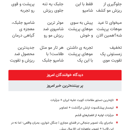
جلوگیری از
فقط با این
جلبک یه تنه
پرپشت و قوی
ریزش مو کشف
شامپو
جلوی ریزش
رو تجربه
شد!تخفیف تا
ممکنه(45%
موهاتو
کن(شامپو
میخوای تا عید
پیش به سوی
موثر ترین
شامپو جلبک،
امشب
تخفیف در
میگیره۴۰٪تخفیف
اسپیرولینا45%تخفیف)
موهات پرپشت
موهای پرپشت
شامپوی ضد
معجزه ی
خرید فوری)
شه؟همین الان
و خوش
ریزش مو رو
گیاهی درمان
شامپو جلبک رو
حالت(40%تخفیف)
45% ارزون تر
ریزش
تخفیف
تجربه ی داشتن
هر تار مو مثل
جدیدترین
با تخفیف بخر
بخر
مو40%تخفیف
زمستونی پک
موهای پرپشت
طلاست! با
محصول ضد
تقویت موی
با این پک
شامپو جلبک
ریزش و تقویت
جلبک رو از
ضدریزش موی
جلوی ریزش رو
مو در تلویزیون
دست نده (تا
گیاهی45%تخفیف
بگیر45%تخفیف
معرفی شد!
دیدگاه خوانندگان امروز
امشب)
خرید با تخفیف
پر بیننده‌ترین خبر امروز
تازه‌ترین دستور مقامات کویت علیه ایران + جزئیات
تیمسار پیشکسوت ارتش درگذشت + تصاویر
جزئیات اولیه از انفجارهای قشم
ماجرای یک تصویر جنجالی در فضای مجازی | جنگل‌ خواری، بحران واقعی؛ اما نه در
این قاب! + تصویر ماهواره ای ۵۱ سال پیش