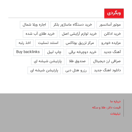
وبگردی
موتور آسانسور
خرید دستگاه ماساژور بلکر
اجاره ویلا شمال
خرید ادکلن
خرید لوازم آرایشی اصل
خرید طلای آب شده
مزایده خودرو
مرکز تزریق بوتاکس
استند تسلیت
اخذ رتبه
آهنگ جدید
خرید دوچرخه برقی
چاپ لیبل
Buy backlinks
صرافی ارز دیجیتال
صندوق طلا
پارتیشن شیشه ای
دانلود اهنگ جدید
رزرو هتل دبی
پارتیشن شیشه ای
درباره ما
قیمت دلار، طلا و سکه
تبلیغات