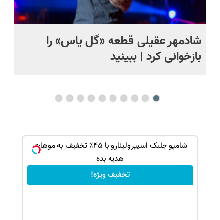
شادمهر عقیلی قطعه «گل یاس» را
آم
بازخوانی کرد | ببینید
بک!
شامپو جلبک اسپیرولینارو با ۴۵٪ تخفیف به موهات
هدیه بده
تخفیف ویژه!