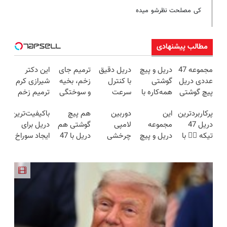
کی مصلحت نظرشو میده
مطالب پیشنهادی
مجموعه 47
دریل و پیچ
دریل دقیق
ترمیم جای
این دکتر
عددی دریل
گوشتی
با کنترل
زخم، بخیه
شیرازی کرم
پیچ گوشتی
همه‌کاره با
سرعت
و سوختگی
ترمیم زخم
شارژی
گیربکس
اتوماتیک 🎯
فقط در 3
ایرانی را
پرکاربردترین
این
دوربین
هم پیچ
باکیفیت‌ترین
(تخفیف به
هوشمند ⚙️
(مجموعه
هفته!!😍
ساخت!!!
دریل 47
مجموعه
لامپی
گوشتی هم
دریل برای
مدت
(نصف
47عددی +
تیکه 👈🏻 با
دریل و پیچ
چرخشی
دریل با 47
ایجاد سوراخ
محدود)
قیمت بازار
تخفیف
کمترین
گوشتی رو با
360 درجه
تیکه
😱
🔥)
ویژه)
قیمت 🔥
گارانتی و
فقط امروز
کاربردی! تا
نصف قیمت
حراج شد🔥
تخفیف داره
بخر!😉
پرداخت
بخرش!🔥
درب منزل