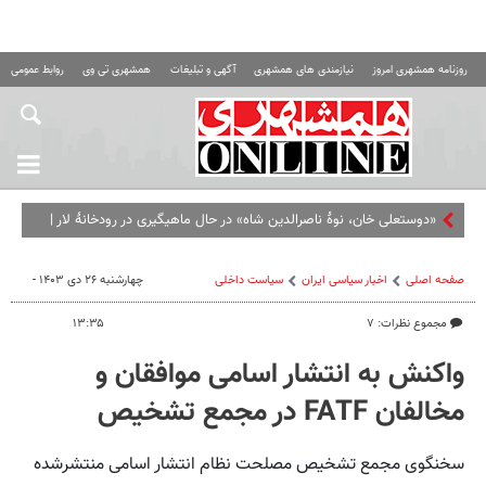
روزنامه همشهری امروز
نیازمندی های همشهری
آگهی و تبلیغات
همشهری تی وی
روابط عمومی ه
«دوستعلی خان، نوۀ ناصرالدین شاه» در حال ماهیگیری در رودخانۀ لار |
عکس
صفحه اصلی
اخبار سیاسی ایران
سیاست داخلی
چهارشنبه ۲۶ دی ۱۴۰۳ -
مجموع نظرات: ۷
۱۳:۳۵
واکنش به انتشار اسامی موافقان و
مخالفان FATF در مجمع تشخیص
سخنگوی مجمع تشخیص مصلحت نظام انتشار اسامی منتشرشده