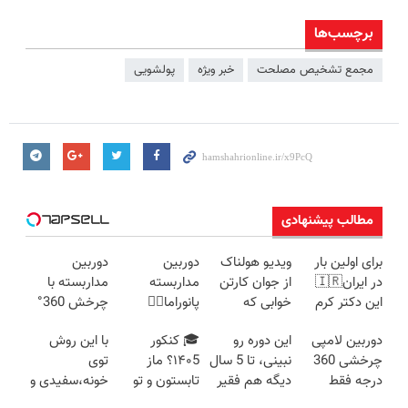
برچسب‌ها
مجمع تشخیص مصلحت
خبر ویژه
پولشویی
مطالب پیشنهادی
برای اولین بار
ویدیو هولناک
دوربین
دوربین
در ایران🇮🇷
از جوان کارتن
مداربسته
مداربسته با
این دکتر کرم
خوابی که
پانوراما👈🏻
چرخش 360°
ترمیم کننده 23
میلیاردر شد.
قابلیت چرخش
+ تخفیف
دوربین لامپی
این دوره رو
🎓 کنکور
با این روش
روزه ساخت!
آموزش رایگان
360°و سازگار با
(ضمانت
چرخشی 360
نبینی، تا 5 سال
۱۴۰5؟ ماز
توی
اندروید و ios
تعویض +
درجه فقط
دیگه هم فقیر
تابستون و تو
خونه،سفیدی و
پرداخت درب
امروز حراج شد
می‌مونی!
یک هفتع جمع
زیبایی دندوناتو
منزل)