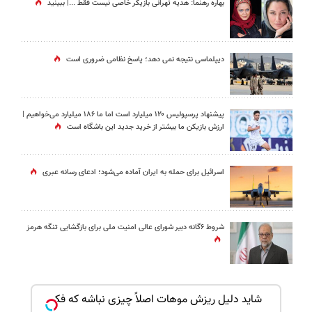
بهاره رهنما: هدیه تهرانی بازیگر خاصی نیست فقط ...|‌ ببینید
دیپلماسی نتیجه‌ نمی دهد؛ پاسخ نظامی ضروری است
پیشنهاد پرسپولیس ۱۲۰ میلیارد است اما ما ۱۸۶ میلیارد می‌خواهیم |
ارزش بازیکن ما بیشتر از خرید جدید این باشگاه است
اسرائیل برای حمله به ایران آماده می‌شود؛ ادعای رسانه عبری
شروط ۶گانه دبیر شورای عالی امنیت ملی برای بازگشایی تنگه هرمز
بک!
شاید دلیل ریزش موهات اصلاً چیزی نباشه که فکر