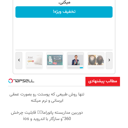
میکنی.
تخفیف ویژه!
›
‹
مطالب پیشنهادی
تنها روش طبیعی که پوستت رو بصورت عمقی
ابرسانی و نرم میکنه
دوربین مداربسته پانوراما👈🏻 قابلیت چرخش
360°و سازگار با اندروید و ios