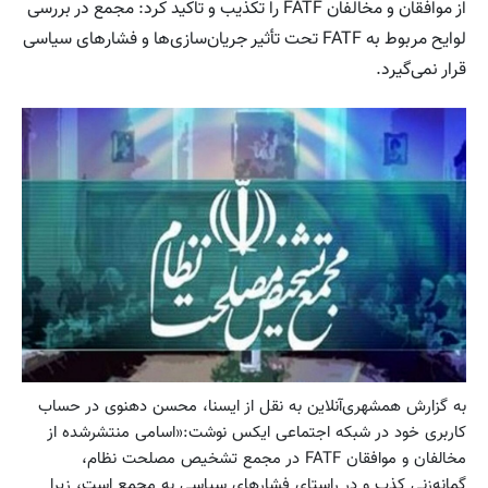
از موافقان و مخالفان FATF را تکذیب و تاکید کرد: مجمع در بررسی
لوایح مربوط به FATF تحت تأثیر جریان‌سازی‌ها و فشارهای سیاسی
قرار نمی‌گیرد.
به گزارش همشهری‌آنلاین به نقل از ایسنا، محسن دهنوی در حساب
کاربری خود در شبکه اجتماعی ایکس نوشت:«اسامی منتشرشده از
مخالفان و موافقان FATF در مجمع تشخیص مصلحت نظام،
گمانه‌زنی کذب و در راستای فشارهای سیاسی به مجمع است، زیرا