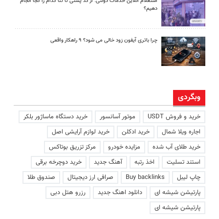
استعلام آنلاین خدمات دولتی: از کد پستی تا ثنا کدام را کجا انجام
دهیم؟
چرا باتری آیفون زود خالی می شود؟ ۹ راهکار واقعی
وبگردی
خرید و فروش USDT
موتور آسانسور
خرید دستگاه ماساژور بلکر
اجاره ویلا شمال
خرید ادکلن
خرید لوازم آرایشی اصل
خرید طلای آب شده
مزایده خودرو
مرکز تزریق بوتاکس
استند تسلیت
اخذ رتبه
آهنگ جدید
خرید دوچرخه برقی
چاپ لیبل
Buy backlinks
صرافی ارز دیجیتال
صندوق طلا
پارتیشن شیشه ای
دانلود اهنگ جدید
رزرو هتل دبی
پارتیشن شیشه ای