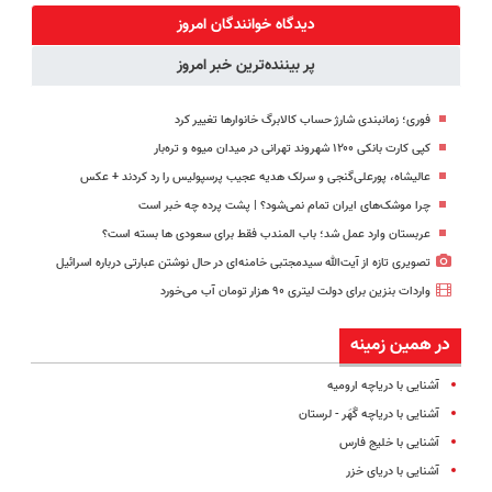
درمان کنی؟
پرسش‌نامه رو
«فرم پر کن»
(◂پرسش‌نامه)
دیدگاه خوانندگان امروز
((پرسش‌نامه))
پر کن
پر بیننده‌ترین خبر امروز
فوری؛ زمانبندی‌ شارژ حساب کالابرگ خانوارها تغییر کرد
کپی کارت بانکی ۱۲۰۰ شهروند تهرانی در میدان میوه و تره‌بار
عالیشاه، پورعلی‌گنجی و سرلک هدیه عجیب پرسپولیس را رد کردند + عکس
چرا موشک‌های ایران تمام نمی‌شود؟ | پشت پرده چه خبر است
عربستان وارد عمل شد؛ باب المندب فقط برای سعودی ها بسته است؟
تصویری تازه از آیت‌الله سیدمجتبی خامنه‌ای در حال نوشتن عبارتی درباره اسرائیل
واردات بنزین برای دولت لیتری ۹۰ هزار تومان آب می‌خورد
در همین زمینه
آشنایی با دریاچه ارومیه
آشنایی با دریاچه گَهَر - لرستان
آشنایی با خلیج فارس
آشنایی با دریای خزر