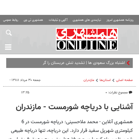
روزنامه همشهری امروز
نیازمندی های همشهری
آگهی و تبلیغات
همشهری تی وی
روابط عمومی ه
اشتباه بزرگ سعودی ها | تشدید تنش عربستان را گرفتار کرد
صفحه اصلی
استان‌ها
مازندران
جمعه ۳۰ مرداد ۱۳۸۸ -
مجموع نظرات: ۰
۱۳:۲۵
آشنایی با دریاچه شورمست - مازندران
همشهری آنلاین - محمد ملاحسینی: دریاچه شورمست در 6
کیلومتری شهرپل سفید قرار دارد. این دریاچه، تنها دریاچه طبیعی