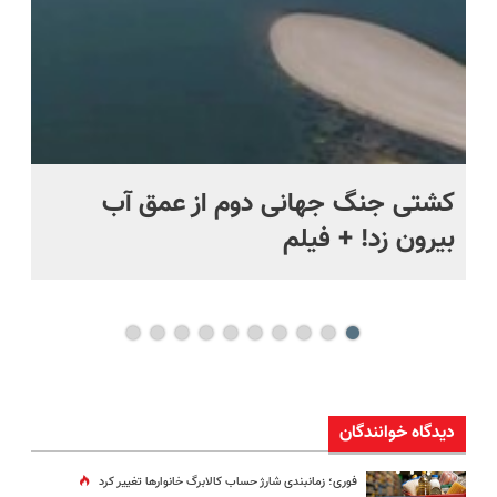
ماه +
کشتی‌ جنگ جهانی دوم از عمق آب
اف
بیرون زد! + فیلم
ما
دیدگاه خوانندگان
فوری؛ زمانبندی‌ شارژ حساب کالابرگ خانوارها تغییر کرد