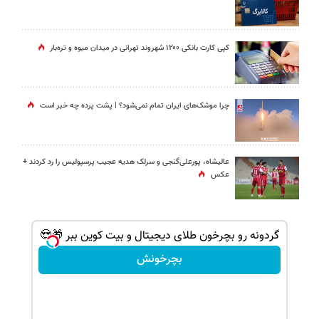
کپی کارت بانکی ۱۲۰۰ شهروند تهرانی در میدان میوه و تره‌بار
چرا موشک‌های ایران تمام نمی‌شود؟ | پشت پرده چه خبر است
عالیشاه، پورعلی‌گنجی و سرلک هدیه عجیب پرسپولیس را رد کردند +
عکس
شانس بدون پوچ، از آیفون17تا PS5 و طلای
گردونه رو بچرخون طلای دیجیتال و بیت کوین ببر 🎁😍
بچرخونش