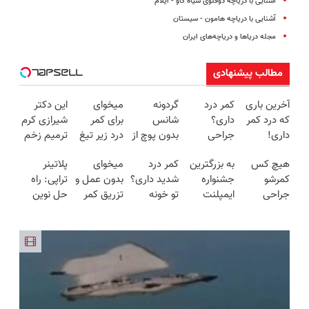
آشنایی با دریاچه دوقلوی سیاه گاو - ایلام
آشنایی با دریاچه هامون - سیستان
مجله دریاها و دریاچه‌های ایران
مطالب پیشنهادی
آخرین باری
کمر درد
گردونه
میخوای
این دکتر
که درد کمر
داری؟
شانس
برای کمر
شیرازی کرم
داری!
جراحی
بدون پوچ از
درد زیر تیغ
ترمیم زخم
◗پرسش‌نامه
نکنید❌ در
PS5 تا
جراحی
ایرانی را
هیچ کس
به بزرگترین
کمر درد
میخوای
پلاتینر
رو پر کن◖
منزل
آیفون17 و
بری؟!
ساخت!!!
کمرشو
جشنواره
شدید داری؟
بدون عمل و
تراپی: راه
درمانش کن
بیت کوین
◗پرسش‌نامه
جراحی
ایمپلنت
تو خونه
تزریق کمر
حل نوین
(◂پرسش‌نامه)
🔥
رو پر کن◖
نمیکنه❗
تهران سر
درمانش کن
دردت خوب
برای کمردرد
درمان
بزنید ! |
(◂پرسش‌نامه
شه؟
در منزل
کمردرد
فقط ۲۵
رو پرکن)
◂پرسش‌نامه
شما
بدون قرص
میلیون !
رو پرکن
(پرسشنامه)