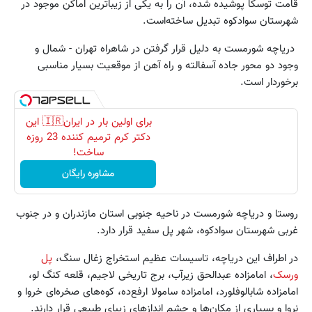
قامت توسکا پوشیده شده، آن را به یکی از زیباترین اماکن موجود در
شهرستان سوادکوه تبدیل ساخته‌است.
دریاچه شورمست به دلیل قرار گرفتن در شاهراه تهران - شمال و
وجود دو محور جاده آسفالته و راه آهن از موقعیت بسیار مناسبی
برخوردار است.
برای اولین بار در ایران🇮🇷 این
دکتر کرم ترمیم کننده 23 روزه
ساخت!
مشاوره رایگان
روستا و دریاچه شورمست در ناحیه جنوبی استان مازندران و در جنوب
غربی شهرستان سوادکوه، شهر پل سفید قرار دارد.
در اطراف این دریاچه، تاسیسات عظیم استخراج زغال سنگ،
پل
ورسک
، امامزاده عبدالحق زیرآب، برج تاریخی لاجیم، قلعه کنگ لو،
امامزاده شابالوفلورد، امامزاده سامولا ارفع‌ده، کوه‌های صخره‌ای خروا و
نروا و بسیاری از مکان‌ها و چشم اندازهای زیبای طبیعی قرار دارند.