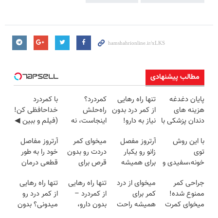
مطالب پیشنهادی
پایان دغدغه
تنها راه رهایی
کمردرد؟
با کمردرد
هزینه های
از کمر درد بدون
راه‌حلش
خداحافظی کن!
دندان پزشکی با
نیاز به دارو!
اینجاست، نه
(فیلم و ببین ◀
پک سفید
(◂پرسش‌نامه)
توی داروخونه
پرسش‌نامه رو
با این روش
آرتروز مفصل
میخوای کمر
آرتروز مفاصل
کننده خانگی
پرکن)
توی
زانو رو یکبار
دردت رو بدون
خود را به طور
خونه،سفیدی و
برای همیشه
قرص برای
قطعی درمان
زیبایی دندوناتو
درمان کن!
همیشه خوب
کنید!
جراحی کمر
میخوای از درد
تنها راه رهایی
تنها راه رهایی
برگردون
◗پرسش‌نامه◖
کنی؟
◗پرسش‌نامه◖
ممنوع شده!
کمر برای
از کمردرد –
از کمر درد رو
(40%off)
(◂پرسش‌نامه
میخوای کمرت
همیشه راحت
بدون دارو،
میدونی؟ بدون
رو پر کن)
رو در منزل
شی؟ 👈
بدون جراحی!
نیاز به دارو!