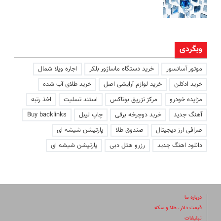
وبگردی
موتور آسانسور
خرید دستگاه ماساژور بلکر
اجاره ویلا شمال
خرید ادکلن
خرید لوازم آرایشی اصل
خرید طلای آب شده
مزایده خودرو
مرکز تزریق بوتاکس
استند تسلیت
اخذ رتبه
آهنگ جدید
خرید دوچرخه برقی
چاپ لیبل
Buy backlinks
صرافی ارز دیجیتال
صندوق طلا
پارتیشن شیشه ای
دانلود اهنگ جدید
رزرو هتل دبی
پارتیشن شیشه ای
درباره ما
قیمت دلار، طلا و سکه
تبلیغات