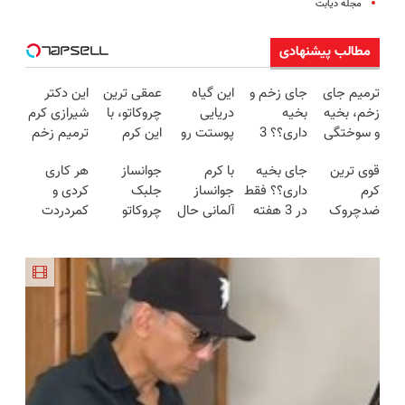
مجله دیابت
مطالب پیشنهادی
ترمیم جای
جای زخم و
این گیاه
عمقی ترین
این دکتر
زخم، بخیه
بخیه
دریایی
چروکاتو، با
شیرازی کرم
و سوختگی
داری؟؟ 3
پوستت رو
این کرم
ترمیم زخم
فقط در 3
هفته‌ای
طوری صاف
جوانساز،
ایرانی را
قوی ترین
جای بخیه
با کرم
جوانساز
هر کاری
هفته!!😍
محوش کن!
میکنه
صاف
ساخت!!!
کرم
داری؟؟ فقط
جوانساز
جلبک
کردی و
انگار20سال
کن(50%
ضدچروک
در 3 هفته
آلمانی حال
چروکاتو
کمردردت
جوون شدی
تخفیف
گیاهی!
ترمیمش
پوستت توی
مثل اتو
درمان نشد؟
🔥لینک
سفارش
تحت
کن!😍
هر فصلی
صاف میکنه
پر کردن
خرید
فوری)
لیسانس
خوبه۴۵٪تخفیف
😍
پرسشنامه و
آلمان(40%تخفیف
دریافت راه
زمستانی)
حل