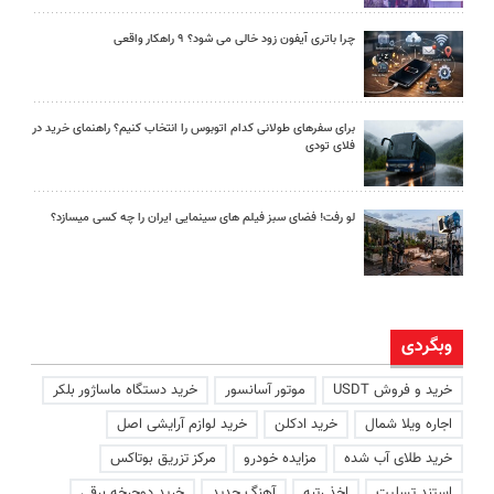
چرا باتری آیفون زود خالی می شود؟ ۹ راهکار واقعی
برای سفرهای طولانی کدام اتوبوس را انتخاب کنیم؟ راهنمای خرید در
فلای تودی
لو رفت! فضای سبز فیلم های سینمایی ایران را چه کسی میسازد؟
وبگردی
خرید و فروش USDT
موتور آسانسور
خرید دستگاه ماساژور بلکر
اجاره ویلا شمال
خرید ادکلن
خرید لوازم آرایشی اصل
خرید طلای آب شده
مزایده خودرو
مرکز تزریق بوتاکس
استند تسلیت
اخذ رتبه
آهنگ جدید
خرید دوچرخه برقی