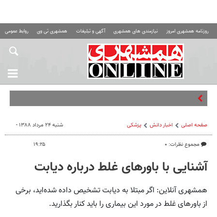
روزنامه همشهری امروز
نیازمندی های همشهری
آگهی و تبلیغات
همشهری تی وی
روابط عمومی ه
پس لرزه ها
صفحه اصلی
اخبار دانش
پزشکی
شنبه ۲۴ مرداد ۱۳۸۸ -
مجموع نظرات: ۰
۱۹:۲۵
آشنایی با باورهای غلط درباره دیابت
همشهری آنلاین: اگر مبتلا به دیابت‌ تشخیص داده شده‌اید، برخی
از باورهای غلط در مورد این بیماری را باید کنار بگذارید.