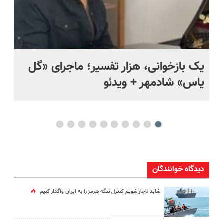
یک بازخوانی، هزار تفسیر؛ ماجرای «گل
ما
یاس» شادمهر + ویدئو
چی
دیدگاه خوانندگان
شاید ناچار شویم کنترل تنگه هرمز را به ایران واگذار کنیم