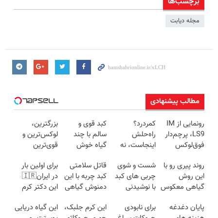
برچسب‌ها
مجله دیابت
مطالب پیشنهادی
رونمایی از IM
کمردرد؟
کبد قوی و
بزرگترین،
LS9، پرچم‌دار
راه‌حلش
سالم با چند
لوکس‌ترین و
فوق‌لوکس
اینجاست، نه
گیاه خوش
قوی‌ترین
EREV وارد بازار
توی داروخونه
طعم
شاسی بلند
روند پیری رو با
شست و شوی
قاتل سلامتی
برای اولین بار
ایران شد
EREV در در
این روش
چربی های کبد
کبد چربه با این
در ایران🇮🇷
ایران رونمایی
گیاهی معکوس
با نوشیدنی
دمنوش گیاهی
این دکتر کرم
شد
کن
گیاهی(55%تخفیف)
کبدتو بیمه کن
ترمیم کننده 23
پایان دغدغه
برای نابودی
این کرم جلبک،
این گیاه دریایی
روزه ساخت!