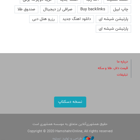
چاپ لیبل
Buy backlinks
صرافی ارز دیجیتال
صندوق طلا
پارتیشن شیشه ای
دانلود اهنگ جدید
رزرو هتل دبی
پارتیشن شیشه ای
درباره ما
قیمت دلار، طلا و سکه
تبلیغات
نسخه دسکتاپ
حقوق همشهری‌آنلاین متعلق به موسسه همشهری است
Copyright © 2020 HamshahriOnline, All rights reserved
طراحی و تولید: نستوه