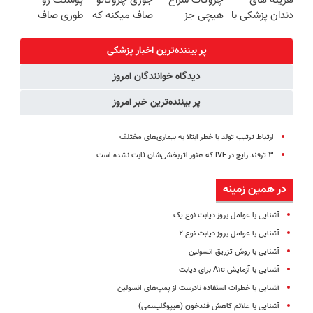
هزینه های
چروکات سراغ
جوری چروکاتو
پوستت رو
دندان پزشکی با
هیچی جز
صاف میکنه که
طوری صاف
پک سفید
جوانساز جلبک
انگار بوتاکس
میکنه انگار
کننده خانگی
نرو(تخفیف40%)
کردی!(تخفیف
20سال جوون
پر بیننده‌ترین اخبار پزشکی
ویژه)
شدی🔥
دیدگاه خوانندگان امروز
پر بیننده‌ترین خبر امروز
ارتباط ترتیب تولد با خطر ابتلا به بیماری‌های مختلف
۳ ترفند رایج در IVF که هنوز اثربخشی‌شان ثابت نشده است
در همین زمینه
آشنایی با عوامل بروز دیابت نوع یک
آشنایی با عوامل بروز دیابت نوع ۲
آشنایی با روش ‌تزریق انسولین
آشنایی با آزمایش A۱c برای دیابت
آشنایی با خطرات استفاده نادرست از پمپ‌های انسولین
آشنایی با علائم کاهش قندخون (هیپوگلیسمی)