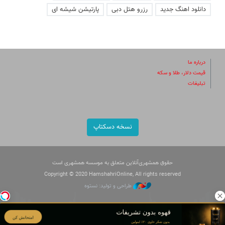
دانلود اهنگ جدید
رزرو هتل دبی
پارتیشن شیشه ای
درباره ما
قیمت دلار، طلا و سکه
تبلیغات
نسخه دسکتاپ
حقوق همشهری‌آنلاین متعلق به موسسه همشهری است
Copyright © 2020 HamshahriOnline, All rights reserved
طراحی و تولید: نستوه