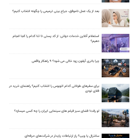
بعد از یک عمل ناموفق، جراح بینی ترمیمی را چگونه انتخاب کنیم؟
استعلام آنلاین خدمات دولتی: از کد پستی تا ثنا کدام را کجا انجام
دهیم؟
چرا باتری آیفون زود خالی می شود؟ ۹ راهکار واقعی
برای سفرهای طولانی کدام اتوبوس را انتخاب کنیم؟ راهنمای خرید در
فلای تودی
لو رفت! فضای سبز فیلم های سینمایی ایران را چه کسی میسازد؟
سانترال یا ویپ؟ راز ارتباطات پایدار در شرکت‌های حرفه‌ای