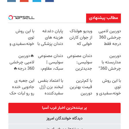
مطالب پیشنهادی
دوربین لامپی
ویدیو هولناک
پایان دغدغه
با این روش
چرخشی 360
از جوان کارتن
هزینه های
توی
درجه فقط
خوابی که
دندان پزشکی با
خونه،سفیدی و
امروز حراج شد
میلیاردر شد.
پک سفید
زیبایی دندوناتو
دوربین
دندان مصنوعی
دندان مصنوعی
🔥دوربین
🔥 پرداخت
آموزش رایگان
کننده خانگی
برگردون
مداربسته با
سوئیسی:
سوئیسی |
لامپی چرخشی
درب منزل
(40%off)
چرخش 360°
جدیدترین
سبک، مقاوم،
360 درجه🔥
+ تخفیف
فناوری اروپا،
طبیعی! ویزیت
دارای دزدگیر
با این روش
با کم‌ترین
با اعتماد بنفس
این جعبه ی
(ضمانت
سبک و مقاوم |
رایگان+پرداخت
حرکتی
توی
قیمت بهترین
لبخند بزن (ژل
جادویی خنده
تعویض +
پرداخت قسطی
اقساطی😍
خونه،سفیدی و
دوربین
سفیدکننده
رو رو لبات حک
پرداخت درب
زیبایی دندوناتو
مداربسته رو
دندان40%تخفیف)
میکنه
منزل)
برگردون(40%off)
بخر❗❗❗
خرید40%تخفیف
پر بیننده‌ترین اخبار غرب آسیا
دیدگاه خوانندگان امروز