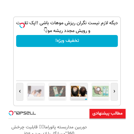
و جلبک
دیگه لازم نیست نگران ریزش موهات باشی !!پک تقویت
و رویش مجدد ریشه مو👇
تخفیف ویژه!
›
‹
مطالب پیشنهادی
دوربین مداربسته پانوراما👈🏻 قابلیت چرخش
360°و سازگار با اندروید و ios