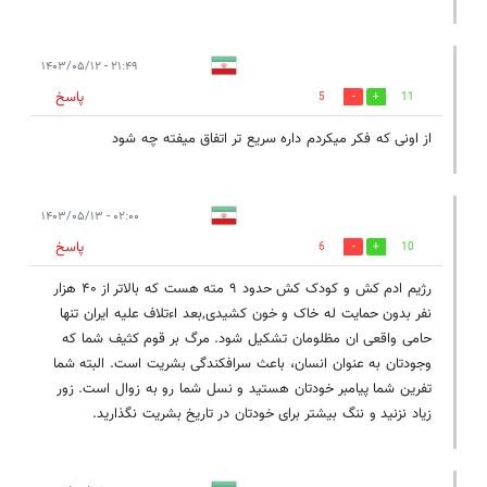
۲۱:۴۹ - ۱۴۰۳/۰۵/۱۲
پاسخ
5
11
از اونی که فکر میکردم داره سریع تر اتفاق میفته چه شود
۰۲:۰۰ - ۱۴۰۳/۰۵/۱۳
پاسخ
6
10
رژیم ادم کش و کودک کش حدود ۹ مته هست که بالاتر از ۴۰ هزار
نفر بدون حمایت له خاک و خون کشیدی,بعد اءتلاف علیه ایران تنها
حامی واقعی ان مظلومان تشکیل شود. مرگ بر قوم کثیف شما که
وجودتان به عنوان انسان، باعث سرافکندگی بشریت است. البته شما
تفرین شما پیامبر خودتان هستید و نسل شما رو به زوال است. زور
زیاد نزنید و ننگ بیشتر برای خودتان در تاریخ بشریت نگذارید.