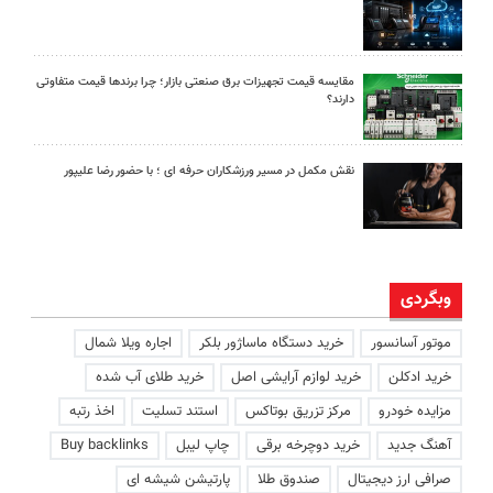
مقایسه قیمت تجهیزات برق صنعتی بازار؛ چرا برندها قیمت متفاوتی
دارند؟
نقش مکمل در مسیر ورزشکاران حرفه ای ؛ با حضور رضا علیپور
وبگردی
موتور آسانسور
خرید دستگاه ماساژور بلکر
اجاره ویلا شمال
خرید ادکلن
خرید لوازم آرایشی اصل
خرید طلای آب شده
مزایده خودرو
مرکز تزریق بوتاکس
استند تسلیت
اخذ رتبه
آهنگ جدید
خرید دوچرخه برقی
چاپ لیبل
Buy backlinks
صرافی ارز دیجیتال
صندوق طلا
پارتیشن شیشه ای