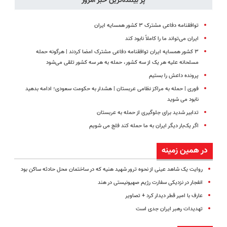
پر بیننده‌ترین خبر امروز
توافقنامه دفاعی مشترک ۳ کشور همسایه ایران
ایران می‌تواند ما را کاملاً نابود کند
۳ کشور همسایه ایران توافقنامه دفاعی مشترک امضا کردند | هرگونه حمله
مسلحانه علیه هر یک از سه کشور، حمله به هر سه کشور تلقی می‌شود
پرونده داعش را بستیم
فوری | حمله به مراکز نظامی عربستان | هشدار به حکومت سعودی؛ ادامه بدهید
نابود می شوید
تدابیر شدید برای جلوگیری از حمله به عربستان
اگر یک‌بار دیگر ایران به ما حمله کند فلج می شویم
در همین زمینه
روایت یک شاهد عینی از نحوه ترور شهید هنیه که در ساختمان محل حادثه ساکن بود
انفجار در نزدیکی سفارت رژیم صهیونیستی در هند
عارف با امیر قطر دیدار کرد + تصاویر
تهدیدات رهبر ایران جدی است