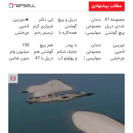
مطالب پیشنهادی
مجموعه 47
دندان
دریل و پیچ
این دکتر
🔥دوربین
عددی دریل
مصنوعی
گوشتی
شیرازی کرم
لامپی
پیچ گوشتی
سوئیسی:
همه‌کاره با
ترمیم زخم
چرخشی
شارژی
جدیدترین
گیربکس
ایرانی را
360 درجه
دوربین
دندان
با پودر
هم پیچ
150
(تخفیف به
فناوری
هوشمند ⚙️
ساخت!!!
🔥 پرداخت
لامپی
مصنوعی
جلبک شکم
گوشتی هم
میلیون وام
مدت
اروپا، سبک
(نصف
درب منزل
چرخشی
سوئیسی |
و پهلوتو آب
دریل با 47
بدون ضامن
محدود)
و مقاوم |
قیمت بازار
+ گارانتی
360 درجه
سبک،
کن و مانکن
تیکه
با یک چک
پرداخت
🔥)
تعویض
فقط امروز
مقاوم،
شو(تخفیف
کاربردی! تا
برای خرید
قسطی
حراج شد🔥
طبیعی!
تا امشب)
تخفیف داره
گوشی
پرداخت
ویزیت
بخرش!🔥
درب منزل
رایگان+پرداخت
اقساطی😍