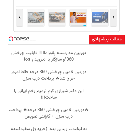
›
‹
مطالب پیشنهادی
دوربین مداربسته پانوراما👈🏻 قابلیت چرخش
360°و سازگار با اندروید و ios
دوربین لامپی چرخشی 360 درجه فقط امروز
حراج شد🔥 پرداخت درب منزل
این دکتر شیرازی کرم ترمیم زخم ایرانی را
ساخت!!!
🔥دوربین لامپی چرخشی 360 درجه🔥 پرداخت
درب منزل + گارانتی تعویض
به لبخندت زیبایی بده! (خرید ژل سفیدکننده