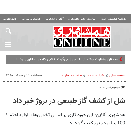
روزنامه همشهری امروز
نیازمندی های همشهری
آگهی و تبلیغات
همشهری تی وی
روابط عمومی ه
سخنان متفاوت پزشکیان + تیزر | می‌گویند فلانی که حزب اللهی بود را
برداشته ای... | امشب ببینید
صفحه اصلی
اخبار اقتصادی
صنعت و تجارت
سه‌شنبه ۲ تیر ۱۳۸۸ - ۱۲:۱۸
مجموع نظرات: ۰
شل از کشف گاز طبیعی در نروژ خبر داد
همشهری آنلاین: این حوزه گازی ‌بر اساس تخمین‌های اولیه احتمالا
100 میلیارد متر مکعب گاز دارد.