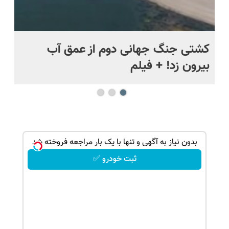
.
کشتی‌ جنگ جهانی دوم از عمق آب
اف
بیرون زد! + فیلم
ما
بدون نیاز به آگهی و تنها با یک بار مراجعه فروخته شد
ثبت خودرو ✅