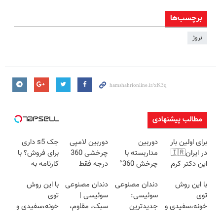
برچسب‌ها
نروژ
مطالب پیشنهادی
برای اولین بار
دوربین
دوربین لامپی
جک s5 داری
در ایران🇮🇷
مداربسته با
چرخشی 360
برای فروش؟ با
این دکتر کرم
چرخش 360°
درجه فقط
کارنامه به
ترمیم کننده 23
+ تخفیف
امروز حراج شد
بهترین قیمت
با این روش
دندان مصنوعی
دندان مصنوعی
با این روش
روزه ساخت!
(ضمانت
🔥 پرداخت
بفروش!
توی
سوئیسی:
سوئیسی |
توی
تعویض +
درب منزل
خونه،سفیدی و
جدیدترین
سبک، مقاوم،
خونه،سفیدی و
پرداخت درب
زیبایی دندوناتو
فناوری اروپا،
طبیعی! ویزیت
زیبایی دندوناتو
منزل)