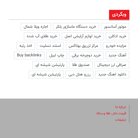
وبگردی
موتور آسانسور
خرید دستگاه ماساژور بلکر
اجاره ویلا شمال
خرید ادکلن
خرید لوازم آرایشی اصل
خرید طلای آب شده
مزایده خودرو
مرکز تزریق بوتاکس
استند تسلیت
اخذ رتبه
آهنگ جدید
خرید دوچرخه برقی
چاپ لیبل
Buy backlinks
صرافی ارز دیجیتال
صندوق طلا
پارتیشن شیشه ای
دانلود اهنگ جدید
رزرو هتل دبی
پارتیشن شیشه ای
درباره ما
قیمت دلار، طلا و سکه
تبلیغات