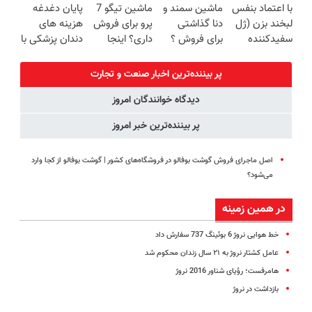
با اعتماد بنفس
ماشین سمند و
ماشین تیگو 7
پایان دغدغه
برگردون
سبک و مقاوم |
رایگان+پرداخت
برگردون(40%off)
لبخند بزن (ژل
دنا گذاشتی
پرو برای فروش
هزینه های
(40%off)
پرداخت قسطی
اقساطی😍
سفیدکننده
برای فروش ؟
داری؟ اینجا
دندان پزشکی با
دندان40%تخفیف)
اینجا سریع و
سریع بفروشش
پک سفید
راحت بفروش
کننده خانگی
پر بیننده‌ترین اخبار صنعت و تجارت
دیدگاه خوانندگان امروز
پر بیننده‌ترین خبر امروز
اصل ماجرای فروش گوشت بوفالو در فروشگاه‌های کشور | گوشت بوفالو از کجا وارد
می‌شود؟
در همین زمینه
خط هوایی نروژ 6 بوئینگ 737 سفارش داد
عامل کشتار نروژ به ۲۱ سال زندان محکوم شد
هامرفست؛ رؤیای شناور 2016 نروژ
بازداشت در نروژ