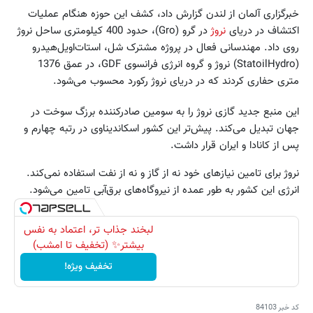
خبرگزاری آلمان از لندن گزارش داد، کشف این حوزه هنگام عملیات
اکتشاف در دریای
نروژ
در گرو (Gro)، حدود 400 کیلومتری ساحل نروژ
روی داد. مهندسانی فعال در پروژه مشترک شل، استات‌اویل‌هیدرو
(StatoilHydro) نروژ و گروه انرژی فرانسوی GDF، در عمق 1376
متری حفاری کردند که در دریای نروژ رکورد محسوب می‌شود.
این منبع جدید گازی نروژ را به سومین صادرکننده برزگ سوخت در
جهان تبدیل می‌کند. پیش‌تر این کشور اسکاندیناوی در رتبه چهارم و
پس از کانادا و ایران قرار داشت.
نروژ برای تامین نیازهای خود نه از گاز و نه از نفت استفاده نمی‌کند.
انرژی این کشور به طور عمده از نیروگاه‌های برق‌آبی تامین می‌شود.
لبخند جذاب تر، اعتماد به نفس
بیشتر✨ (تخفیف تا امشب)
تخفیف ویژه!
کد خبر
84103