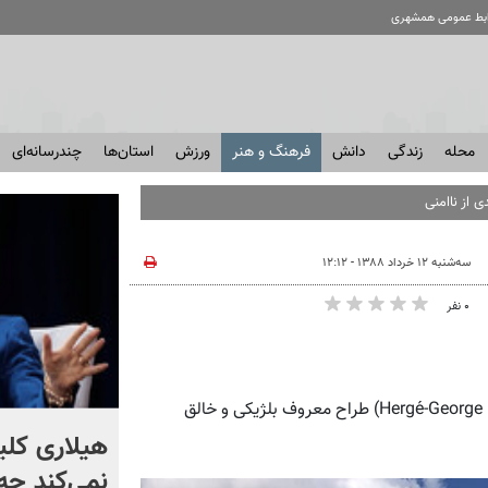
ابط عمومی همشهری
محله
زندگی
دانش
فرهنگ و هنر
ورزش
استان‌ها
چندرسانه‌ای
سه‌شنبه ۱۲ خرداد ۱۳۸۸ - ۱۲:۱۲
۰ نفر
همشهری آنلاین: موزه هرژه، موزه ویژه‌ آثار ژرژ رمی (هرژه) (Hergé-George Remi) طراح معروف بلژیکی و خالق
آخرین وضعیت پرونده شهدای
هیلاری کلی
مدرسه میناب | ویدئو
نمی‌کند چه