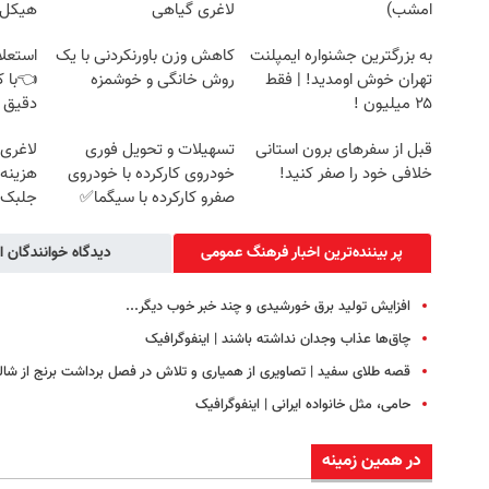
امشب)
لاغری گیاهی
هیکل 
خرید45%off
به بزرگترین جشنواره ایمپلنت
کاهش وزن باورنکردنی با یک
استعلا
تهران خوش اومدید! | فقط
روش خانگی و خوشمزه
👈با ک
۲۵ میلیون !
دقیق 
قبل از سفرهای برون استانی
تسهیلات و تحویل فوری
لاغری 
خلافی خود را صفر کنید!
خودروی کارکرده با خودروی
هزینه‌
صفرو کارکرده با سیگما✅
جلبک 
پر بیننده‌ترین اخبار فرهنگ عمومی
دیدگاه خوانندگان ا
افزایش تولید برق خورشیدی و چند خبر خوب دیگر...
چاق‌ها عذاب وجدان نداشته باشند | اینفوگرافیک
قصه طلای سفید | تصاویری از همیاری و تلاش در فصل برداشت برنج از شال
حامی، مثل خانواده ایرانی | اینفوگرافیک
در همین زمینه