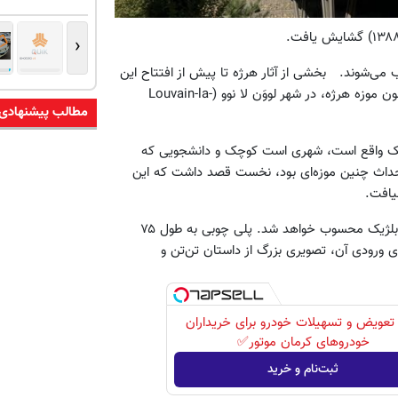
‹
ی‌شوند. بخشی از آثار هرژه تا پیش از افتتاح این
موزه در موزه‌ ویژه‌ کمیک استریپ در بروکسل عرضه شده بود، اما اکنون موزه هرژه، در شهر لووَن لا نوو (Louvain-la-
مطالب پیشنهادی
ژیک واقع است، شهری است کوچک و دانشجویی که
داث چنین موزه‌ای بود، نخست قصد داشت که این
 نیافت.
از مرکز شهر لووَن لا نوو که از این پس یکی از جذابیت‌های توریستی بلژیک محسوب خواهد شد. پلی چوبی به طول ۷۵
ای ورودی آن، تصویری بزرگ از داستان تن‌تن و
تعویض و تسهیلات خودرو برای خریداران
خودروهای کرمان موتور✅
ثبت‌نام و خرید