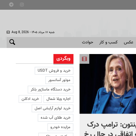
- شنبه ۱۷ مرداد ۱۴۰۵
Aug 8, 2026
عکس
کسب و کار
حوادث
وبگردی
خرید و فروش USDT
موتور آسانسور
خرید دستگاه ماساژور بلکر
اجاره ویلا شمال
خرید ادکلن
خرید لوازم آرایشی اصل
خرید طلای آب شده
نتون: ترامپ درک
هدیه ویژه به محمد صلاح
مزایده خودرو
 اتفاقی در حال رخ
توسط شهردار ترک | ویدئو