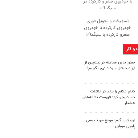
با خودروی صفر و کارکرده در
سیگما✅
تسهیلات و تحویل فوری
خودروی کارکرده با خودروی
صفرو کارکرده با سیگما✅
 و کار
چطور بدون معامله در بیت‌پین از
ارز دیجیتال سود دلاری بگیریم؟
کدام علائم را نباید در اینترنت
جست‌وجو کرد؛ فهرست نشانه‌های
هشدار
اوریکس گیم؛ مرجع خرید یوسی
پابجی موبایل