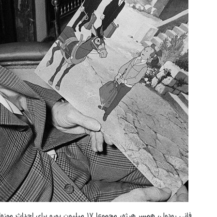
فانی رودول، همسر هرژه، مجموعا ۱۷ میلیون یو