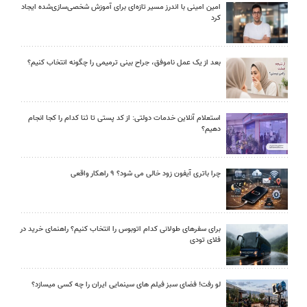
امین امینی با اندرز مسیر تازه‌ای برای آموزش شخصی‌سازی‌شده ایجاد
کرد
بعد از یک عمل ناموفق، جراح بینی ترمیمی را چگونه انتخاب کنیم؟
استعلام آنلاین خدمات دولتی: از کد پستی تا ثنا کدام را کجا انجام
دهیم؟
چرا باتری آیفون زود خالی می شود؟ ۹ راهکار واقعی
برای سفرهای طولانی کدام اتوبوس را انتخاب کنیم؟ راهنمای خرید در
فلای تودی
لو رفت! فضای سبز فیلم های سینمایی ایران را چه کسی میسازد؟