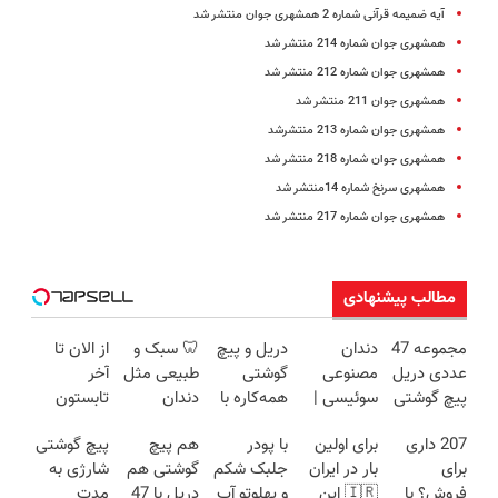
آیه ضمیمه قرآنی شماره 2 همشهری جوان منتشر شد
همشهری جوان شماره 214 منتشر شد
همشهری جوان شماره 212 منتشر شد
همشهری جوان 211 منتشر شد
همشهری جوان شماره 213 منتشرشد
همشهری جوان شماره 218 منتشر شد
همشهری سرنخ شماره 14منتشر شد
همشهری جوان شماره 217 منتشر شد
مطالب پیشنهادی
مجموعه 47
دندان
دریل و پیچ
🦷 سبک و
از الان تا
عددی دریل
مصنوعی
گوشتی
طبیعی مثل
آخر
پیچ گوشتی
سوئیسی |
همه‌کاره با
دندان
تابستون
شارژی
سبک،
گیربکس
خودت!
حداقل
207 داری
برای اولین
با پودر
هم پیچ
پیچ گوشتی
(تخفیف به
مقاوم،
هوشمند ⚙️
نصب آسان
12کیلو
برای
بار در ایران
جلبک شکم
گوشتی هم
شارژی به
مدت
طبیعی!
(نصف
و پرداخت
چربی
فروش؟ با
🇮🇷 این
و پهلوتو آب
دریل با 47
مدت
محدود)
ویزیت
قیمت بازار
اقساطی 💳
میسوزونی