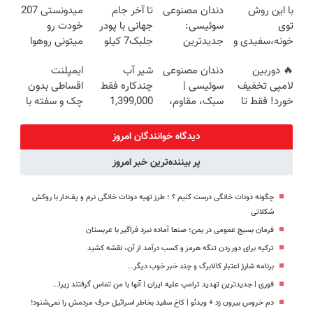
با این روش
دندان مصنوعی
تا آخر جام
میدونستی 207
روزه ساخت!
کننده خانگی
بفروش!
توی
سوئیسی:
جهانی با پودر
خودت رو
خونه،سفیدی و
جدیدترین
جلبک7 کیلو
میتونی روهوا
زیبایی دندوناتو
فناوری اروپا،
لاغر شو
بفروشی؟اینجا
🔥 دوربین
دندان مصنوعی
شیر آب
ایمپلنت
برگردون
سبک و مقاوم |
سریع و راحت
لامپی تخفیف
سوئیسی |
چندکاره فقط
اقساطی بدون
(40%off)
پرداخت قسطی
بفروش
خورد! فقط تا
سبک، مقاوم،
1,399,000
چک و سفته با
آخر امروز 🔥
طبیعی! ویزیت
تومان
٪۲۵ تخفیف
رایگان+پرداخت
👈 ویزیت
دیدگاه خوانندگان امروز
اقساطی😍
رایگان توسط
پر بیننده‌ترین خبر امروز
متخصص
چگونه دونات خانگی درست کنیم ؟ ؛ طرز تهیه دونات خانگی نرم و پف‌دار با روکش
شکلاتی
فرمان بسیج عمومی در یمن؛ صنعا آماده نبرد فراگیر با عربستان
ترکیه برای دور زدن تنگه هرمز و کسب درآمد از آن، نقشه کشید
برنامه شارژ اعتبار کالابرگ و چند خبر خوب دیگر...
فوری | جدیدترین تهدید ترامپ علیه ایران | آنها با من تماس گرفتند زیرا...
دم خروس بیرون زد + ویدئو | کاخ سفید بخاطر اسرائیل حرف مردمش را نمی‌شنود!