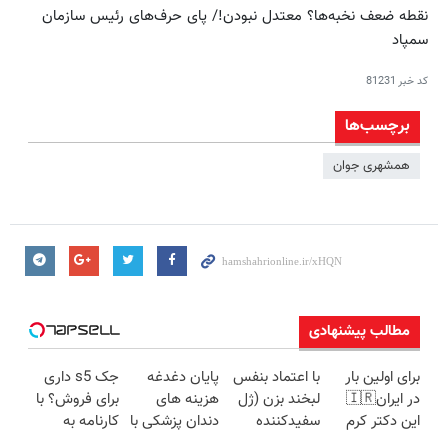
نقطه ضعف نخبه‌ها؟ معتدل نبودن!/ پای حرف‌های رئیس سازمان
سمپاد
کد خبر
81231
برچسب‌ها
همشهری جوان
مطالب پیشنهادی
برای اولین بار
با اعتماد بنفس
پایان دغدغه
جک s5 داری
در ایران🇮🇷
لبخند بزن (ژل
هزینه های
برای فروش؟ با
این دکتر کرم
سفیدکننده
دندان پزشکی با
کارنامه به
ترمیم کننده 23
دندان40%تخفیف)
پک سفید
بهترین قیمت