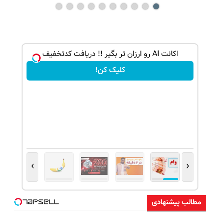
اکانت AI رو ارزان تر بگیر !! دریافت کدتخفیف
کلیک کن!
›
‹
مطالب پیشنهادی