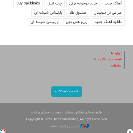
آهنگ جدید
خرید دوچرخه برقی
چاپ لیبل
Buy backlinks
صرافی ارز دیجیتال
صندوق طلا
پارتیشن شیشه ای
دانلود اهنگ جدید
رزرو هتل دبی
پارتیشن شیشه ای
درباره ما
قیمت دلار، طلا و سکه
تبلیغات
نسخه دسکتاپ
حقوق همشهری‌آنلاین متعلق به موسسه همشهری است
Copyright © 2020 HamshahriOnline, All rights reserved
طراحی و تولید: نستوه