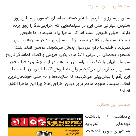
سطرهایی از این شماره:
سالن پره، رزرو نداریم. تا آخر هفته، سانسای شبمون پره. این روزها
شنیدن عباراتی مثل این در سینماهایی که اخراجی‌ها2 را روی پرده
دارند، خیلی طبیعی است اما کل ماجرا برای سینمای ما طبیعی
نیست؛ سینمایی که در بیشتر اوقات سال، پرنده در سالن‌هایش پر
نمی‌زند و فیلم‌ها برای درودیوار پخش می‌شوند. دومین فیلم بلند
مسعود ده‌نمکی در عرض 5/1 ماه، رکورد فروش و تعداد تماشاگر تاریخ
سینمای ایران را شکست. راستش، ما هم در ایام جشنواره فیلم فجر
همین را پیش‌بینی می‌کردیم ولی نه فروش 7میلیاردی آن را. نه ما
این رقم را پیش‌بینی می‌کردیم، نه سازنده‌ها و نه حتی خوشحال‌ترین
اهالی سینما. هجوم مردم برای دیدن اخراجی‌ها2 چرا این ماجرا اتفاق
افتاد؟...
مطالب این شماره:
یادداشت / یادداشت
بچه‌های تحریریه
همشهری جوان یادداشت