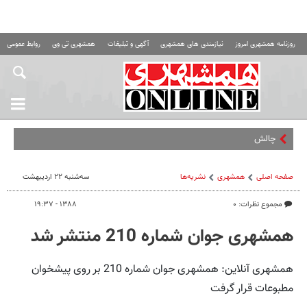
روزنامه همشهری امروز
نیازمندی های همشهری
آگهی و تبلیغات
همشهری تی وی
روابط عمومی ه
چالش‌های عجیب ر
صفحه اصلی
همشهری
نشریه‌ها
سه‌شنبه ۲۲ اردیبهشت
مجموع نظرات: ۰
۱۳۸۸ - ۱۹:۳۷
همشهری جوان شماره 210 منتشر شد
همشهری آنلاین: همشهری جوان شماره 210 بر روی پیشخوان
مطبوعات قرار گرفت