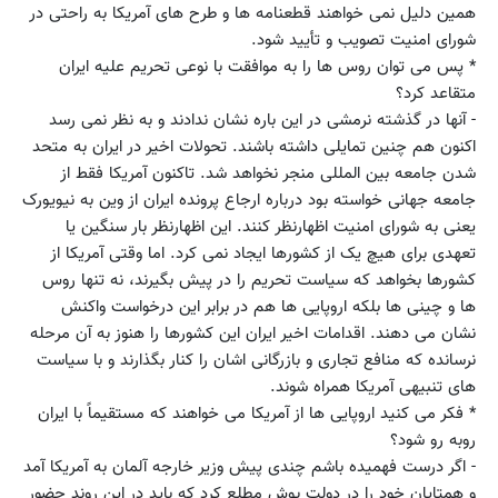
همین دلیل نمی خواهند قطعنامه ها و طرح های آمریکا به راحتی در
شورای امنیت تصویب و تأیید شود.
* پس می توان روس ها را به موافقت با نوعی تحریم علیه ایران
متقاعد کرد؟
- آنها در گذشته نرمشی در این باره نشان ندادند و به نظر نمی رسد
اکنون هم چنین تمایلی داشته باشند. تحولات اخیر در ایران به متحد
شدن جامعه بین المللی منجر نخواهد شد. تاکنون آمریکا فقط از
جامعه جهانی خواسته بود درباره ارجاع پرونده ایران از وین به نیویورک
یعنی به شورای امنیت اظهارنظر کنند. این اظهارنظر بار سنگین یا
تعهدی برای هیچ یک از کشورها ایجاد نمی کرد. اما وقتی آمریکا از
کشورها بخواهد که سیاست تحریم را در پیش بگیرند، نه تنها روس
ها و چینی ها بلکه اروپایی ها هم در برابر این درخواست واکنش
نشان می دهند. اقدامات اخیر ایران این کشورها را هنوز به آن مرحله
نرسانده که منافع تجاری و بازرگانی اشان را کنار بگذارند و با سیاست
های تنبیهی آمریکا همراه شوند.
* فکر می کنید اروپایی ها از آمریکا می خواهند که مستقیماً با ایران
روبه رو شود؟
- اگر درست فهمیده باشم چندی پیش وزیر خارجه آلمان به آمریکا آمد
و همتایان خود را در دولت بوش مطلع کرد که باید در این روند حضور