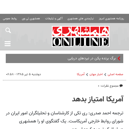
روزنامه همشهری امروز
نیازمندی های همشهری
آگهی و تبلیغات
همشهری تی وی
روابط عمومی ه
برگ برنده پکن در نبردهای دریایی | چین نسل ج
صفحه اصلی
اخبار جهان
آمریکا
دوشنبه ۵ تیر ۱۳۸۵ - ۰۶:۵۸
مجموع نظرات: ۰
آمریکا امتیاز بدهد
ترجمه احمد صدری: ری تکی از کارشناسان و تحلیلگران امور ایران در
شورای روابط خارجی آمریکاست. یک گفتگوی او را همشهری