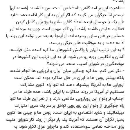
باشند؟
- ماهیت این برنامه گاهی نامشخص است. من دانشمند [هسته ای]
نیستم اما دیگران می گویند که اگر ایران به این کار ادامه دهد شاید
طی یک یا دو سال آینده تعداد کافی سانتریفیوژ برای کامل کردن
فعالیت هایش داشته باشد. این گام مهمی است چون به مرحله ای
حساس در غنی سازی رسیده اند. از اینجا به بعد می توانند این روند را
ادامه دهند و به موفقیت های دیگری برسند.
* به این ترتیب ایران با واکنش کشورهای مذاکره کننده مثل فرانسه،
آلمان و انگلیس روبه رو می شود. آیا به این ترتیب این کشورها در
موضعگیری در شورای امنیت متحد می شوند؟
- فکر نمی کنم. مذاکره چندانی میان ایران و اروپایی ها انجام نشده،
بلکه بیشتر روس ها با ایران در حال مذاکره بوده اند. ممکن است
اروپایی ها به آمریکا پیشنهاد دهند که تنها راه اکنون مشارکت
مستقیم تر آمریکا در روند مذاکرات با ایران باشد. همه طرف ها در
اجتناب از وقوع این رویارویی منافعی دارند و از نظر این طرف ها تنها
راه جلوگیری از وقوع این رویارویی توافق بر سر یک سری امتیازات
دیپلماتیک و شاید اقتصادی به ایران است. روس ها و چینی ها اکنون
بسیار نگران آن هستند که آمریکا یک بار دیگر از روند کار شورای امنیت
برای مداخله نظامی سوءاستفاده کند و ماجرای عراق تکرار شود. به