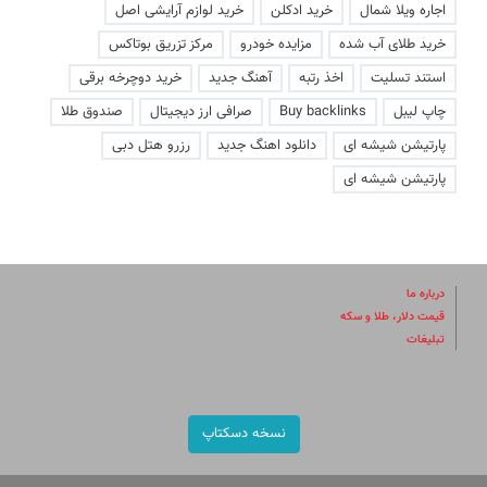
اجاره ویلا شمال
خرید ادکلن
خرید لوازم آرایشی اصل
خرید طلای آب شده
مزایده خودرو
مرکز تزریق بوتاکس
استند تسلیت
اخذ رتبه
آهنگ جدید
خرید دوچرخه برقی
چاپ لیبل
Buy backlinks
صرافی ارز دیجیتال
صندوق طلا
پارتیشن شیشه ای
دانلود اهنگ جدید
رزرو هتل دبی
پارتیشن شیشه ای
درباره ما
قیمت دلار، طلا و سکه
تبلیغات
نسخه دسکتاپ