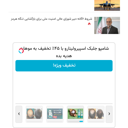
شروط ۶گانه دبیر شورای عالی امنیت ملی برای بازگشایی تنگه هرمز
بک!
شامپو جلبک اسپیرولینارو با ۴۵٪ تخفیف به موهات
هدیه بده
تخفیف ویژه!
›
‹