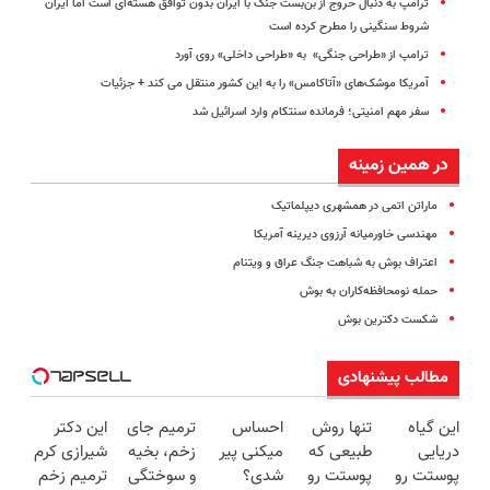
ترامپ به دنبال خروج از بن‌بست جنگ با ایران بدون توافق هسته‌ای است اما ایران
شروط سنگینی را مطرح کرده است
ترامپ از «طراحی جنگی» به «طراحی داخلی» روی آورد
آمریکا موشک‌های «آتاکامس» را به این کشور منتقل می کند + جزئیات
سفر مهم امنیتی؛ فرمانده سنتکام وارد اسرائیل شد
در همین زمینه
ماراتن اتمی در همشهری دیپلماتیک
مهندسی خاورمیانه آرزوی دیرینه آمریکا
اعتراف بوش به شباهت جنگ عراق و ویتنام
حمله نومحافظه‌کاران به بوش
شکست دکترین بوش
مطالب پیشنهادی
این گیاه
تنها روش
احساس
ترمیم جای
این دکتر
دریایی
طبیعی که
میکنی پیر
زخم، بخیه
شیرازی کرم
پوستت رو
پوستت رو
شدی؟
و سوختگی
ترمیم زخم