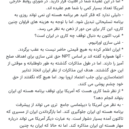
* اما در این عقیده شما در اقلیت قرار دارید. در شورای روابط خارجی
آمریکا تعداد بسیار کمی با شما هم عقیده اند.
- دلیلی ندارد که فکر کنید هر برنامه هسته ای نمی تواند روزی به
برنامه تسلیحاتی تبدیل شود. اما با توجه به هزینه های فراوان چنین
کاری، این کار برای من دور از ذهن به نظر می رسد.
* غرب اکنون به دنبال توقف چه کاری در ایران است؟
- غنی سازی اورانیوم.
* ایران اعلام کرده به هیچ قیمتی حاضر نیست به عقب برگردد.
- آنها همواره گفته اند بر اساس NPT حق غنی سازی برای اهداف صلح
آمیز را دارند. اما در طول مذاکرات گذشته به طور داوطلبانه و موقتی از
این حق گذشتند. هدف این مذاکرات از نظر ایران اتخاذ تدابیر
اعتمادسازی برای جلب اعتماد اروپا بود. اما هیچ گاه نگفتند از حق
خود چشم پوشی می کنند.
* از نظر شما کاری هست که آمریکا برای توقف برنامه هسته ای ایران
بتواند انجام دهد؟
- به نظر من آمریکا با دیپلماسی جامع تری می تواند از پیشرفت
برنامه هسته ای ایران جلوگیری کند. اما بازگرداندن ایران از مسیری که
تاکنون آمده بسیار دشوار است. به عبارت دیگر آمریکا می تواند درباره
مهار هسته ای ایران مذاکره کند. اما نه حالا که ایران به چنین