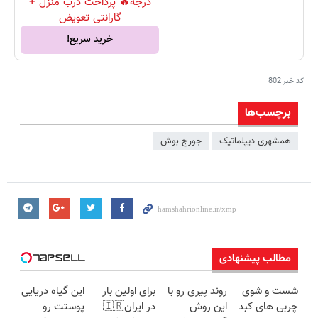
درجه🔥 پرداخت درب منزل +
گارانتی تعویض
خرید سریع!
کد خبر
802
برچسب‌ها
همشهری دیپلماتیک
جورج بوش
مطالب پیشنهادی
شست و شوی
روند پیری رو با
برای اولین بار
این گیاه دریایی
چربی های کبد
این روش
در ایران🇮🇷
پوستت رو