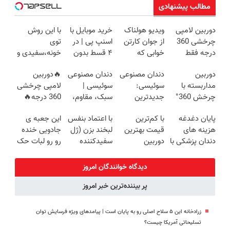
مطالب پیشنهادی
دوربین لامپی
ویدیو هولناک
خرید موبایل با
با این روش
چرخشی 360
از جوان کارتن
اسنپ پی | در
توی
درجه فقط
خوابی که
۴ قسط بدون
خونه،سفیدی و
امروز حراج شد
میلیاردر شد.
سود و کارمزد!
زیبایی دندوناتو
دوربین
دندان مصنوعی
دندان مصنوعی
🔥دوربین
🔥 پرداخت
آموزش رایگان
برگردون
مداربسته با
سوئیسی:
سوئیسی |
لامپی چرخشی
درب منزل
(40%off)
چرخش 360°
جدیدترین
سبک، مقاوم،
360 درجه🔥
+ تخفیف
فناوری اروپا،
طبیعی! ویزیت
دارای دزدگیر
پایان دغدغه
با کم‌ترین
با اعتماد بنفس
این جعبه ی
(ضمانت
سبک و مقاوم |
رایگان+پرداخت
حرکتی
هزینه های
قیمت بهترین
لبخند بزن (ژل
جادویی خنده
تعویض +
پرداخت قسطی
اقساطی😍
دندان پزشکی با
دوربین
سفیدکننده
رو رو لبات حک
پرداخت درب
پک سفید
مداربسته رو
دندان40%تخفیف)
میکنه
منزل)
کننده خانگی
بخر❗❗❗
خرید40%تخفیف
دیدگاه خوانندگان امروز
پر بیننده‌ترین خبر امروز
زرادخانه این ۵ سلاح اصلی رو به پایان است | پیامدهای ویژه فرسایش توان
تسلیحاتی آمریکا چیست؟