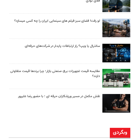
فلای تودی
لو رفت! فضای سبز فیلم های سینمایی ایران را چه کسی میسازد؟
سانترال یا ویپ؟ راز ارتباطات پایدار در شرکت‌های حرفه‌ای
مقایسه قیمت تجهیزات برق صنعتی بازار؛ چرا برندها قیمت متفاوتی
دارند؟
نقش مکمل در مسیر ورزشکاران حرفه ای ؛ با حضور رضا علیپور
وبگردی