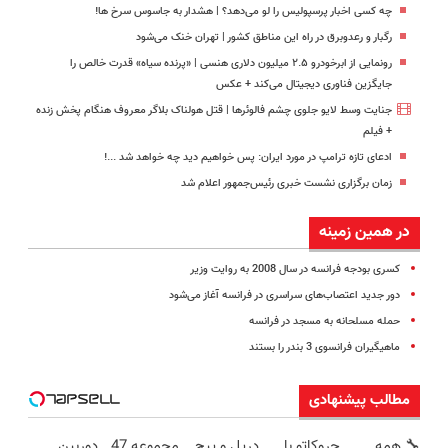
چه کسی اخبار پرسپولیس را لو می‌دهد؟ | هشدار به جاسوس سرخ ها!
رگبار و رعدوبرق در راه این مناطق کشور | تهران خنک می‌شود
رونمایی از ابرخودرو ۲.۵ میلیون دلاری هنسی | «پرنده سیاه» قدرت خالص را
جایگزین فناوری دیجیتال می‌کند + عکس
جنایت وسط لایو جلوی چشم فالوئرها | قتل هولناک بلاگر معروف هنگام پخش زنده
+ فیلم
ادعای تازه ترامپ در مورد ایران: پس خواهیم دید چه خواهد شد ...!
زمان برگزاری نشست خبری رئیس‌جمهور اعلام شد
در همین زمینه
کسری بودجه فرانسه در سال 2008 به روایت وزیر
دور جدید اعتصاب‌های سراسری در فرانسه آغاز می‌شود
حمله مسلحانه به مسجد در فرانسه
ماهیگیران فرانسوی 3 بندر را بستند
مطالب پیشنهادی
🔧 همه
چروکاتو با
دریل و پیچ
مجموعه 47
دوربین