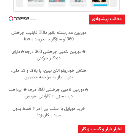
مطالب پیشنهادی
دوربین مداربسته پانوراما👈🏻 قابلیت چرخش
360°و سازگار با اندروید و ios
🔥دوربین لامپی چرخشی 360 درجه🔥دارای
دزدگیر حرکتی
خلافی خودروتو الان ببین، با پلاک و کد ملی،
بدون نیاز به مراجعه حضوری
🔥دوربین لامپی چرخشی 360 درجه🔥 پرداخت
درب منزل + گارانتی تعویض
خرید موبایل با اسنپ پی | در ۴ قسط بدون
سود و کارمزد!
اخبار بازار و کسب و کار