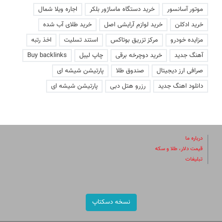
موتور آسانسور
خرید دستگاه ماساژور بلکر
اجاره ویلا شمال
خرید ادکلن
خرید لوازم آرایشی اصل
خرید طلای آب شده
مزایده خودرو
مرکز تزریق بوتاکس
استند تسلیت
اخذ رتبه
آهنگ جدید
خرید دوچرخه برقی
چاپ لیبل
Buy backlinks
صرافی ارز دیجیتال
صندوق طلا
پارتیشن شیشه ای
دانلود اهنگ جدید
رزرو هتل دبی
پارتیشن شیشه ای
درباره ما
قیمت دلار، طلا و سکه
تبلیغات
نسخه دسکتاپ