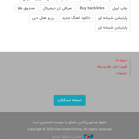
چاپ لیبل
Buy backlinks
صرافی ارز دیجیتال
صندوق طلا
پارتیشن شیشه ای
دانلود اهنگ جدید
رزرو هتل دبی
پارتیشن شیشه ای
درباره ما
قیمت دلار، طلا و سکه
تبلیغات
نسخه دسکتاپ
حقوق همشهری‌آنلاین متعلق به موسسه همشهری است
Copyright © 2020 HamshahriOnline, All rights reserved
طراحی و تولید: نستوه