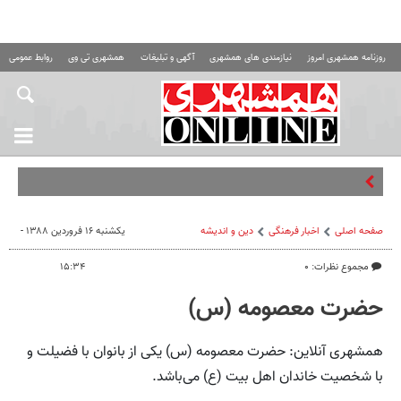
روزنامه همشهری امروز
نیازمندی های همشهری
آگهی و تبلیغات
همشهری تی وی
روابط عمومی ه
چه
صفحه اصلی
اخبار فرهنگی
دین و اندیشه
یکشنبه ۱۶ فروردین ۱۳۸۸ -
مجموع نظرات: ۰
۱۵:۳۴
حضرت معصومه (س)
همشهری آنلاین: حضرت معصومه (س) یکی از بانوان با فضیلت و
با شخصیت خاندان اهل بیت (ع) می‌باشد.