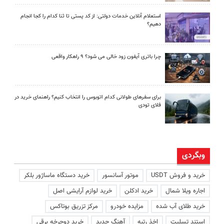
استعلام آنلاین خدمات دولتی: از کد پستی تا ثنا کدام را کجا انجام
دهیم؟
چرا باتری آیفون زود خالی می شود؟ ۹ راهکار واقعی
برای سفرهای طولانی کدام اتوبوس را انتخاب کنیم؟ راهنمای خرید در
فلای تودی
وبگردی
خرید و فروش USDT
موتور آسانسور
خرید دستگاه ماساژور بلکر
اجاره ویلا شمال
خرید ادکلن
خرید لوازم آرایشی اصل
خرید طلای آب شده
مزایده خودرو
مرکز تزریق بوتاکس
استند تسلیت
اخذ رتبه
آهنگ جدید
خرید دوچرخه برقی