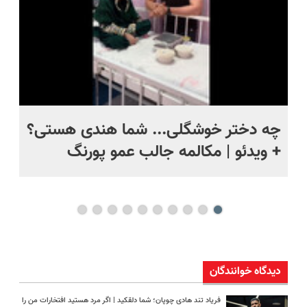
و
چه دختر خوشگلی... شما هندی هستی؟
بو
+ ویدئو | مکالمه جالب عمو پورنگ
زو
می
دیدگاه خوانندگان
فریاد تند هادی چوپان؛‌ شما دلقکید | اگر مرد هستید افتخارات من را