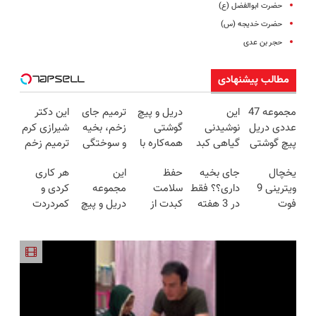
حضرت ابوالفضل (ع)
حضرت خدیجه (س)
حجر بن عدی
مطالب پیشنهادی
مجموعه 47
این
دریل و پیچ
ترمیم جای
این دکتر
عددی دریل
نوشیدنی
گوشتی
زخم، بخیه
شیرازی کرم
پیچ گوشتی
گیاهی کبد
همه‌کاره با
و سوختگی
ترمیم زخم
شارژی
شما را سم
گیربکس
فقط در 3
ایرانی را
یخچال
جای بخیه
حفظ
این
هر کاری
(تخفیف به
زدایی می
هوشمند ⚙️
هفته!!😍
ساخت!!!
ویترینی 9
داری؟؟ فقط
سلامت
مجموعه
کردی و
مدت
کند (با
(نصف
فوت
در 3 هفته
کبدت از
دریل و پیچ
کمردردت
محدود)
ضمانت
قیمت بازار
ایستکول
ترمیمش
نون شب
گوشتی رو با
درمان نشد؟
مرجوعی)
🔥)
(جدید)
کن!😍
واجبتره!
گارانتی و
پر کردن
نصف قیمت
پرسشنامه و
بخر!😉
دریافت راه
حل