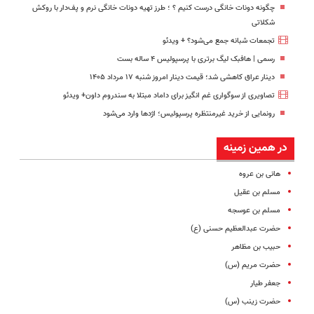
چگونه دونات خانگی درست کنیم ؟ ؛ طرز تهیه دونات خانگی نرم و پف‌دار با روکش
شکلاتی
تجمعات شبانه جمع می‌شود؟ + ویدئو
رسمی | هافبک لیگ برتری با پرسپولیس ۴ ساله بست
دینار عراق کاهشی شد؛ قیمت دینار امروز شنبه ۱۷ مرداد ۱۴۰۵
تصاویری از سوگواری غم انگیز برای داماد مبتلا به سندروم داون+ ویدئو
رونمایی از خرید غیرمنتظره پرسپولیس؛ اژدها وارد می‌شود
در همین زمینه
هانی بن عروه
مسلم بن عقیل
مسلم بن عوسجه
حضرت عبدالعظیم حسنی (ع)
حبیب بن مظاهر
حضرت مریم (س)
جعفر طیار
حضرت زینب (س)