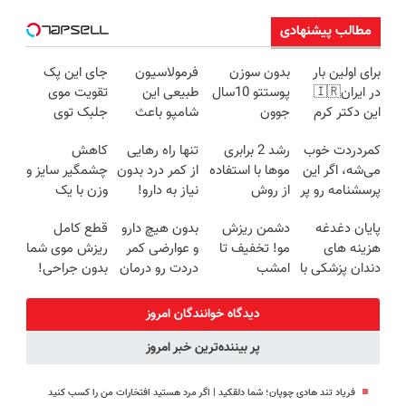
مطالب پیشنهادی
برای اولین بار
بدون سوزن
فرمولاسیون
جای این پک
در ایران🇮🇷
پوستتو 10سال
طبیعی این
تقویت موی
این دکتر کرم
جوون
شامپو باعث
جلبک توی
ترمیم کننده 23
کن50%تخفیف
قطع ریزش و
حمومت
کمردردت خوب
رشد 2 برابری
تنها راه رهایی
کاهش
روزه ساخت!
پاییزی
رویش مجدد
خالیه!45%تخفیف
می‌شه، اگر این
موها با استفاده
از کمر درد بدون
چشمگیر سایز و
میشه
پرسشنامه رو پر
از روش
نیاز به دارو!
وزن با یک
کنی!!
گیاهی45%تخفیف
(◂پرسش‌نامه)
روش
پایان دغدغه
دشمن ریزش
بدون هیچ دارو
قطع کامل
فقط امروز
خانگی60%تخفیف
هزینه های
مو! تخفیف تا
و عوارضی کمر
ریزش موی شما
دندان پزشکی با
امشب
دردت رو درمان
بدون جراحی!
پک سفید
کن!
شامپوجلبک
کننده خانگی
(پرسش‌نامه)
تضمین کیفیت
دیدگاه خوانندگان امروز
پر بیننده‌ترین خبر امروز
فریاد تند هادی چوپان؛‌ شما دلقکید | اگر مرد هستید افتخارات من را کسب کنید