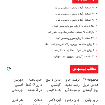
۱۹ اسفند؛ گزارش نیم‌روزی بورس تهران
۲۰ اسفند؛ گزارش نیم‌روزی بورس تهران
۲۱ اسفند؛ گزارش نیم‌روزی بورس تهران
۱۵ فروردین؛ گزارش نیم‌روزی بورس تهران
بازگشت ۲۲ شرکت، شاخص را دوباره منفی کرد
۲۶ اسفند؛ گزارش نیم‌روزی بورس تهران
گزارش معاملات بورس در ۲۷ امین روز اسفند ماه
گزارش مالی شرکت مخابرات منتشر شد
۲۷ اسفند: گزارش نیم‌روزی بورس تهران
مطالب پیشنهادی
مجموعه 47
ترمیم جای
دریل و پیچ
جای بخیه
دوربین
عددی دریل
زخم، بخیه
گوشتی
داری؟؟ فقط
لامپی
پیچ گوشتی
و سوختگی
همه‌کاره با
در 3 هفته
چرخشی
شارژی
فقط در 3
گیربکس
ترمیمش
360 درجه
برای اولین
جای زخم و
این دکتر
دندان
هر کاری
(تخفیف به
هفته!!😍
هوشمند ⚙️
کن!😍
فقط امروز