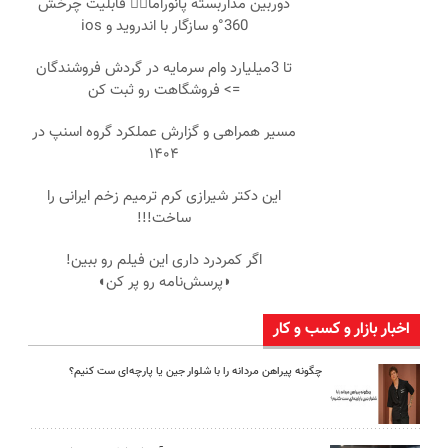
دوربین مداربسته پانوراما👈🏻 قابلیت چرخش
360°و سازگار با اندروید و ios
تا 3میلیارد وام سرمایه در گردش فروشندگان
=> فروشگاهت رو ثبت کن
مسیر همراهی و گزارش عملکرد گروه اسنپ در
۱۴۰۴
این دکتر شیرازی کرم ترمیم زخم ایرانی را
ساخت!!!
اگر کمردرد داری این فیلم رو ببین!
◗پرسش‌نامه رو پر کن◖
اخبار بازار و کسب و کار
چگونه پیراهن مردانه را با شلوار جین یا پارچه‌ای ست کنیم؟