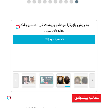
بک!
به روش بازیگرا موهاتو پرپشت کن! شامپوجلبک
با40%تخفیف
تخفیف ویژه!
›
‹
مطالب پیشنهادی