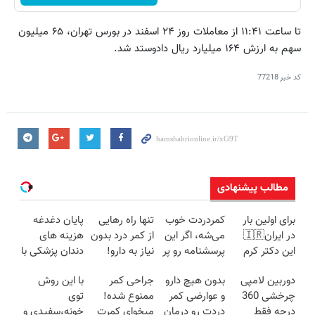
تا ساعت ۱۱:۴۱ از معاملات روز ۲۴ اسفند در بورس تهران، ۶۵ میلیون
سهم به ارزش ۱۶۴ میلیارد ریال دادوستد شد.
کد خبر
77218
مطالب پیشنهادی
برای اولین بار
کمردردت خوب
تنها راه رهایی
پایان دغدغه
در ایران🇮🇷
می‌شه، اگر این
از کمر درد بدون
هزینه های
این دکتر کرم
پرسشنامه رو پر
نیاز به دارو!
دندان پزشکی با
ترمیم کننده 23
کنی!!
(◂پرسش‌نامه)
پک سفید
دوربین لامپی
بدون هیچ دارو
جراحی کمر
با این روش
روزه ساخت!
کننده خانگی
چرخشی 360
و عوارضی کمر
ممنوع شده!
توی
درجه فقط
دردت رو درمان
میخوای کمرت
خونه،سفیدی و