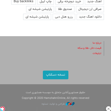
آهنگ جدید
خرید دوچرخه برقی
چاپ لیبل
Buy backlinks
صرافی ارز دیجیتال
صندوق طلا
پارتیشن شیشه ای
دانلود اهنگ جدید
رزرو هتل دبی
پارتیشن شیشه ای
درباره ما
قیمت دلار، طلا و سکه
تبلیغات
نسخه دسکتاپ
حقوق همشهری‌آنلاین متعلق به موسسه همشهری است
Copyright © 2020 HamshahriOnline, All rights reserved
طراحی و تولید: نستوه