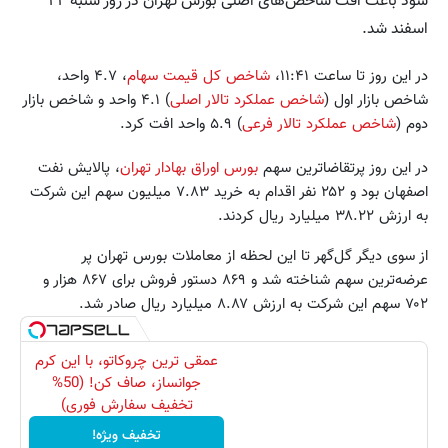
سود باعث افت شاخص‌های اصلی بورس تهران در روز شنبه ۲۴
اسفند شد.
در این روز تا ساعت ۱۱:۴۱،
شاخص کل قیمت سهام
، ۴.۷ واحد،
شاخص بازار اول (
شاخص عملکرد تالار اصلی
) ۴.۱ واحد و شاخص بازار
دوم (
شاخص عملکرد تالار فرعی
) ۵.۹ واحد افت کرد.
در این روز پرتقاضاترین سهم
بورس اوراق بهادار تهران
، پالایش نفت
اصفهان بود و ۲۵۲ نفر اقدام به خرید ۷.۸۳ میلیون سهم این شرکت
به ارزش ۳۸.۲۲ میلیارد ریال کردند.
از سوی دیگر گل‌گهر تا این لحظه از معاملات بورس تهران پر
عرضه‌ترین سهم شناخته شد و ۸۶۹ دستور فروش برای ۸۶۷ هزار و
۷۰۲ سهم این شرکت به ارزش ۸.۸۷ میلیارد ریال صادر شد.
عمقی ترین چروکاتو، با این کرم
جوانساز، صاف کن! (50%
تخفیف سفارش فوری)
تخفیف ویژه!