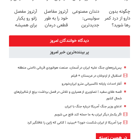
امروز حراج شد
کن!
رو در منزل
زیبایی دندوناتو
چگونه بدون
دندان مصنوعی
آرتروز مفاصل
آرتروز مفصل
🔥 پرداخت
(پرسش‌نامه)
درمان کنی؟
برگردون
دارو از درد کمر
سوئیسی:
خود را به طور
زانو رو یکبار
درب منزل
((پرسش‌نامه))
(40%off)
رها شوید؟
جدیدترین
قطعی درمان
برای همیشه
(◂پرسش‌نامه
فناوری اروپا،
کنید!
درمان کن!
رو پرکن)
سبک و مقاوم |
◗پرسش‌نامه◖
◗پرسش‌نامه◖
دیدگاه خوانندگان امروز
پرداخت قسطی
پر بیننده‌ترین خبر امروز
پس‌لرزه‌های جنگ علیه ایران در آسمان، صنعت هوانوردی قربانی ناامنی منطقه
استقبال از اردوغان در عربستان + فیلم
آغاز احداث پایانه تاکسیرانی مترو ایران‌خودرو
قصه طلای سفید | تصاویری از همیاری و تلاش در فصل برداشت برنج از شالیزارهای
شمال کشور
ادعای وزیر جنگ آمریکا درباره جنگ با ایران
اگر یک‌بار دیگر ایران به ما حمله کند فلج می شویم
چرا آمریکا از ایران شکست خورد؟ +ببینید | کتابی که ژاپن را غافلگیر کرد
در همین زمینه