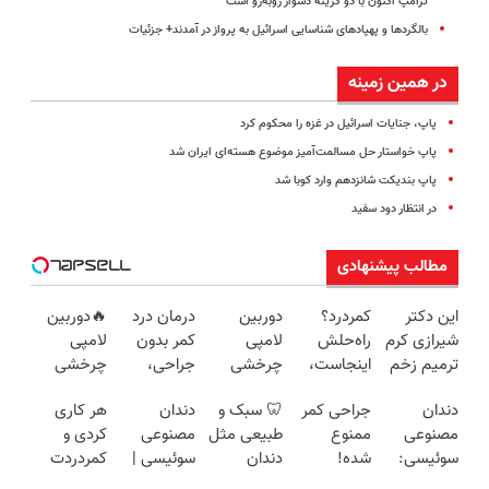
ترامپ اکنون با دو گزینه دشوار روبه‌رو است
بالگردها و پهپادهای شناسایی اسرائیل به پرواز در آمدند+ جزئیات
در همین زمینه
پاپ، جنایات اسرائیل در غزه را محکوم کرد
پاپ خواستار حل مسالمت‌آمیز موضوع هسته‌ای ایران شد
پاپ بندیکت شانزدهم وارد کوبا شد
در انتظار دود سفید
مطالب پیشنهادی
این دکتر
کمردرد؟
دوربین
درمان درد
🔥دوربین
شیرازی کرم
راه‌حلش
لامپی
کمر بدون
لامپی
ترمیم زخم
اینجاست،
چرخشی
جراحی،
چرخشی
ایرانی را
نه توی
360 درجه
تزریق ◀
360 درجه
دندان
جراحی کمر
🦷 سبک و
دندان
هر کاری
ساخت!!!
داروخونه
فقط امروز
پرسش‌نامه
🔥 پرداخت
مصنوعی
ممنوع
طبیعی مثل
مصنوعی
کردی و
حراج شد🔥
رو پر کن ▶
درب منزل
سوئیسی:
شده!
دندان
سوئیسی |
کمردردت
پرداخت
+ گارانتی
جدیدترین
میخوای
خودت!
سبک،
درمان نشد؟
درب منزل
تعویض