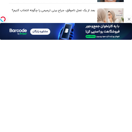
بعد از یک عمل ناموفق، جراح بینی ترمیمی را چگونه انتخاب کنیم؟
استعلام آنلاین خدمات دولتی: از کد پستی تا ثنا کدام را کجا انجام
دهیم؟
چرا باتری آیفون زود خالی می شود؟ ۹ راهکار واقعی
برای سفرهای طولانی کدام اتوبوس را انتخاب کنیم؟ راهنمای خرید در
فلای تودی
لو رفت! فضای سبز فیلم های سینمایی ایران را چه کسی میسازد؟
سانترال یا ویپ؟ راز ارتباطات پایدار در شرکت‌های حرفه‌ای