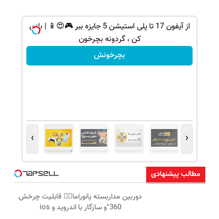
از آیفون 17 تا پلی استیشن 5 جایزه ببر 🎮😍📱 | بازی
کن ، گردونه بچرخون
بچرخونش
›
‹
مطالب پیشنهادی
دوربین مداربسته پانوراما👈🏻 قابلیت چرخش
360°و سازگار با اندروید و ios