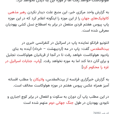
هولوکاست خواهد رفت اما از موزه این بنا دیدن نخواهد کرد.
به گزارش واحد مرکزی خبر، این منبع علت دیدار نکردن
رهبر مذهبی
کاتولیک‌های جهان
را از این موزه را اینگونه اعلام کرد که در این موزه
پاپ پیوس هفتم فردی منفعل در برابر به اصطلاح نسل کشی یهودیان
معرفی شده است.
انتونیو فرانکو نماینده پاپ در اسرائیل در کنفرانسی خبری در
بیت‌المقدس
گفت: پاپ در مه (اردیبهشت – خرداد) آینده به بنای
یادبود هولوکاست خواهد رفت تا در آنجا از قربانیان هولوکاست تجلیل
و برای آنان دعا کند اما به موزه نخواهد رفت. [
پاپ، جنایات اسرائیل در
غزه را محکوم کرد
]
به گزارش خبرگزاری فرانسه از بیت‌المقدس،
واتیکان
با مطلب افسانه
آمیز همراه عکس پیوس هفتم در موزه هولوکاست مخالف است.
در این مطلب پاپ آن دوران به سکوت و انفعال در برابر کوچ اجباری و
نابودی یهودیان در طول
جنگ جهانی دوم
متهم شده است
کد خبر
76992