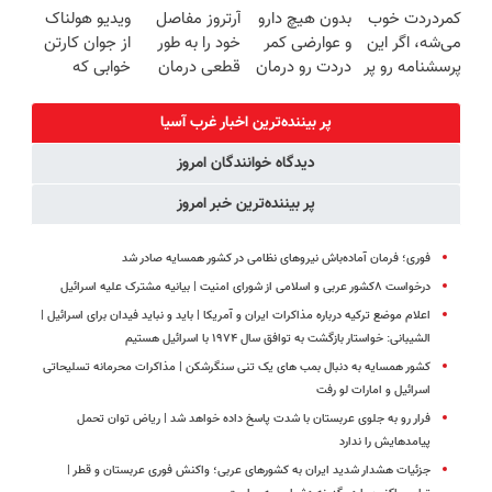
کمردردت خوب
بدون هیچ دارو
آرتروز مفاصل
ویدیو هولناک
خرید40%تخفیف
سبک و مقاوم |
منزل + گارانتی
برگردون
می‌شه، اگر این
و عوارضی کمر
خود را به طور
از جوان کارتن
پرداخت قسطی
تعویض
(40%off)
پرسشنامه رو پر
دردت رو درمان
قطعی درمان
خوابی که
کنی!!
کن!
کنید!
میلیاردر شد.
(پرسش‌نامه)
◗پرسش‌نامه◖
آموزش رایگان
پر بیننده‌ترین اخبار غرب آسیا
دیدگاه خوانندگان امروز
پر بیننده‌ترین خبر امروز
فوری؛ فرمان آماده‌باش نیروهای نظامی در کشور همسایه صادر شد
درخواست ۸کشور عربی و اسلامی از شورای امنیت | بیانیه مشترک علیه اسرائیل
اعلام موضع ترکیه درباره مذاکرات ایران و آمریکا | باید و نباید فیدان برای اسرائیل |
الشیبانی: خواستار بازگشت به توافق سال ۱۹۷۴ با اسرائیل هستیم
کشور همسایه به دنبال بمب های یک تنی سنگرشکن | مذاکرات محرمانه تسلیحاتی
اسرائیل و امارات لو رفت
فرار رو به جلوی عربستان با شدت پاسخ داده خواهد شد | ریاض توان تحمل
پیامدهایش را ندارد
جزئیات هشدار شدید ایران به کشورهای عربی؛ واکنش فوری عربستان و قطر |