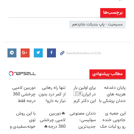
برچسب‌ها
مسیحیت - پاپ بندیکت شانزدهم
مطالب پیشنهادی
پایان دغدغه
برای اولین بار
تنها راه رهایی
دوربین لامپی
هزینه های
در ایران🇮🇷
از کمر درد بدون
چرخشی 360
دندان پزشکی با
این دکتر کرم
نیاز به دارو!
درجه فقط
پک سفید
ترمیم کننده 23
(◂پرسش‌نامه)
امروز حراج شد
این جعبه ی
دندان مصنوعی
🔥دوربین
با این روش
کننده خانگی
روزه ساخت!
🔥 پرداخت
جادویی خنده
سوئیسی:
لامپی چرخشی
توی
درب منزل
رو رو لبات حک
جدیدترین
360 درجه🔥
خونه،سفیدی و
میکنه
فناوری اروپا،
پرداخت درب
زیبایی دندوناتو