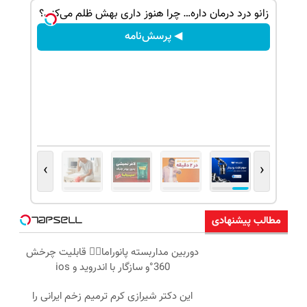
زانو درد درمان داره… چرا هنوز داری بهش ظلم می‌کنی؟
◀ پرسش‌نامه
›
‹
مطالب پیشنهادی
دوربین مداربسته پانوراما👈🏻 قابلیت چرخش
360°و سازگار با اندروید و ios
این دکتر شیرازی کرم ترمیم زخم ایرانی را