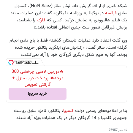
شبکه خبری او ار اف گزارش داد، نوئل سائز (Noël Saez)، کنسول
سابق
فرانسه
در بوگوتا به روزنامه «فیگارو» گفت: این عملیات مانند
یک فیلم هالیوودی به نمایش درآمد. کسی که
فارک
را بشناسد،
برایش غیرقابل تصور است چنین اتفاقی افتاده باشد.»
وی گفت اعتقاد دارد عملیات تابستان گذشته فقط با باج دادن انجام
گرفته است. سائز گفت: «زندانبان‌های اینگرید بتانکور خریده شده
بودند. آنها به هیچ شکل دیگری گروگان خود را آزاد نمی‌کنند.»
🔥دوربین لامپی چرخشی 360
درجه🔥 پرداخت درب منزل +
گارانتی تعویض
خرید سریع!
بنا بر اعلامیه‌های رسمی دولت
کلمبیا
، بتانکور، نامزد سابق ریاست
جمهوری کلمبیا و 14 گروگان دیگر در یک عملیات ویژه آزاد شدند
کد خبر
76957