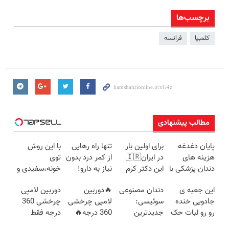
برچسب‌ها
کلمبیا
فرانسه
مطالب پیشنهادی
پایان دغدغه
برای اولین بار
تنها راه رهایی
با این روش
هزینه های
در ایران🇮🇷
از کمر درد بدون
توی
دندان پزشکی با
این دکتر کرم
نیاز به دارو!
خونه،سفیدی و
پک سفید
ترمیم کننده 23
(◂پرسش‌نامه)
زیبایی دندوناتو
این جعبه ی
دندان مصنوعی
🔥دوربین
دوربین لامپی
کننده خانگی
روزه ساخت!
برگردون
جادویی خنده
سوئیسی:
لامپی چرخشی
چرخشی 360
(40%off)
رو رو لبات حک
جدیدترین
360 درجه🔥
درجه فقط
میکنه
فناوری اروپا،
پرداخت درب
امروز حراج شد