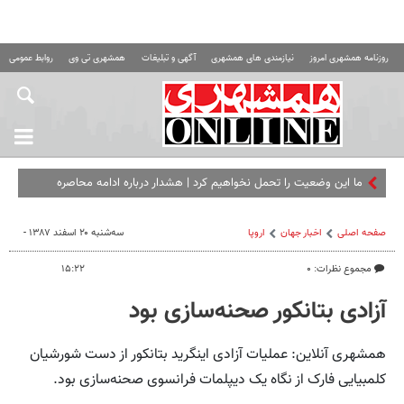
روزنامه همشهری امروز
نیازمندی های همشهری
آگهی و تبلیغات
همشهری تی وی
روابط عمومی ه
ما این وضعیت را تحمل نخواهیم کرد | هشدار درباره ادامه محاصره
دریایی ایران
صفحه اصلی
اخبار جهان
اروپا
سه‌شنبه ۲۰ اسفند ۱۳۸۷ -
مجموع نظرات: ۰
۱۵:۲۲
آزادی بتانکور صحنه‌سازی بود
همشهری آنلاین: عملیات آزادی اینگرید بتانکور از دست شورشیان
کلمبیایی فارک از نگاه یک دیپلمات فرانسوی صحنه‌سازی بود.