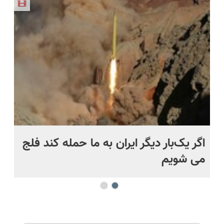
اروپا، سبک
23 روزه
تا امشب)
طبیعی!
پرسشنامه و
و مقاوم |
ساخت!
ویزیت
دریافت راه
پرداخت
رایگان+پرداخت
حل
قسطی
اقساطی😍
اگر یک‌بار دیگر ایران به ما حمله کند فلج
کش
می شویم
بی