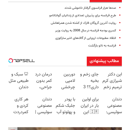
صدها هزار فرانسوی گرفتار خاموشی شدند
طرح فرانسه برای پذیرش تعدادی از زندانیان گوانتانامو
روایت آخرین گروگان فارک از کشته شدن همراهانش
کسری بودجه فرانسه در سال 2008 به روایت وزیر
انتقاد مطبوعات اروپایی از گاف‌های اخیر سارکوزی
فرانسه به ناتو بازگشت
مطالب پیشنهادی
این دکتر
جای زخم و
دوربین
درمان درد
🦷 سبک و
شیرازی کرم
بخیه
لامپی
کمر بدون
طبیعی مثل
ترمیم زخم
داری؟؟ 3
چرخشی
جراحی،
دندان
ایرانی را
هفته‌ای
360 درجه
تزریق ◀
خودت!
دندان
برای اولین
با پودر
دندان
هر کاری
ساخت!!!
محوش کن!
فقط امروز
پرسش‌نامه
نصب آسان
مصنوعی
بار در ایران
جلبک شکم
مصنوعی
کردی و
حراج شد🔥
رو پر کن ▶
و پرداخت
سوئیسی:
🇮🇷 این
و پهلوتو آب
سوئیسی |
کمردردت
پرداخت
اقساطی 💳
جدیدترین
دکتر کرم
کن و مانکن
سبک،
درمان نشد؟
درب منزل
📍 تهران
فناوری
ترمیم کننده
شو(تخفیف
مقاوم،
پر کردن