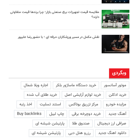
مقایسه قیمت تجهیزات برق صنعتی بازار؛ چرا برندها قیمت متفاوتی
دارند؟
نقش مکمل در مسیر ورزشکاران حرفه ای ؛ با حضور رضا علیپور
وبگردی
موتور آسانسور
خرید دستگاه ماساژور بلکر
اجاره ویلا شمال
خرید ادکلن
خرید لوازم آرایشی اصل
خرید طلای آب شده
مزایده خودرو
مرکز تزریق بوتاکس
استند تسلیت
اخذ رتبه
آهنگ جدید
خرید دوچرخه برقی
چاپ لیبل
Buy backlinks
صرافی ارز دیجیتال
صندوق طلا
پارتیشن شیشه ای
دانلود اهنگ جدید
رزرو هتل دبی
پارتیشن شیشه ای