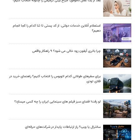
بعد از یک عمل ناموفق، جراح بینی ترمیمی را چگونه انتخاب کنیم؟
استعلام آنلاین خدمات دولتی: از کد پستی تا ثنا کدام را کجا انجام
دهیم؟
چرا باتری آیفون زود خالی می شود؟ ۹ راهکار واقعی
برای سفرهای طولانی کدام اتوبوس را انتخاب کنیم؟ راهنمای خرید در
فلای تودی
لو رفت! فضای سبز فیلم های سینمایی ایران را چه کسی میسازد؟
سانترال یا ویپ؟ راز ارتباطات پایدار در شرکت‌های حرفه‌ای