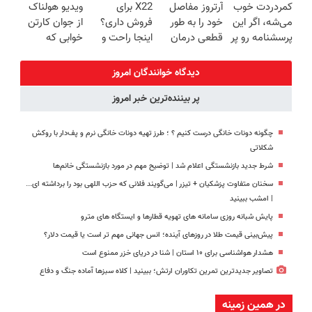
کمردردت خوب
آرتروز مفاصل
X22 برای
ویدیو هولناک
خرید40%تخفیف
سبک و مقاوم |
منزل + گارانتی
🔥 پرداخت
می‌شه، اگر این
خود را به طور
فروش داری؟
از جوان کارتن
پرداخت قسطی
تعویض
درب منزل
پرسشنامه رو پر
قطعی درمان
اینجا راحت و
خوابی که
کنی!!
کنید!
سریع بفروشش
میلیاردر شد.
◗پرسش‌نامه◖
آموزش رایگان
دیدگاه خوانندگان امروز
پر بیننده‌ترین خبر امروز
چگونه دونات خانگی درست کنیم ؟ ؛ طرز تهیه دونات خانگی نرم و پف‌دار با روکش
شکلاتی
شرط جدید بازنشستگی اعلام شد | توضیح مهم در مورد بازنشستگی خانم‌ها
سخنان متفاوت پزشکیان + تیزر | می‌گویند فلانی که حزب اللهی بود را برداشته ای...
| امشب ببینید
پایش شبانه روزی سامانه های تهویه قطارها و ایستگاه های مترو
پیش‌بینی قیمت طلا در روزهای آینده؛ انس جهانی مهم تر است یا قیمت دلار؟
هشدار هواشناسی برای ۱۰ استان | شنا در دریای خزر ممنوع است
تصاویر جدیدترین تمرین تکاوران ارتش؛ ببینید | کلاه سبزها آماده جنگ و دفاع
در همین زمینه