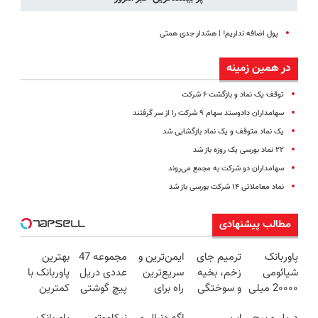
پول اضافه نداریم! | هشدار جدی همتی
در همین زمینه
توقف یک نماد و بازگشت ۶ شرکت
سهامداران دادوستد سهام ۹ شرکت را از سر گرفتند
یک نماد متوقف و یک نماد بازگشایی شد
۲۲ نماد بورسی یک روزه باز شد
سهامداران دو شرکت به مجمع می‌روند
نماد معاملاتی ۱۴ شرکت بورسی باز شد
مطالب پیشنهادی
پاوربانک
ترمیم جای
ایمن‌ترین و
مجموعه 47
بهترین
شیائومی
زخم، بخیه
سریع‌ترین
عددی دریل
پاوربانک با
2۰۰۰۰ میلی
و سوختگی
راه برای
پیچ گوشتی
کمترین
آمپر🔥
فقط در 3
شارژ گوشی
شارژی
قیمت❗