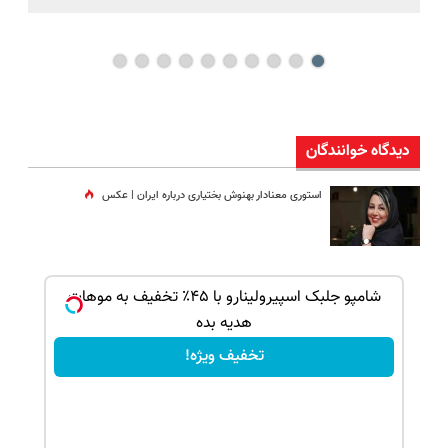
دیدگاه خوانندگان
استوری معنادار بهنوش بختیاری درباره ایران | عکس
ف ویژه)
شامپو جلبک اسپیرولینارو با ۴۵٪ تخفیف به موهات
هدیه بده
تخفیف ویژه!