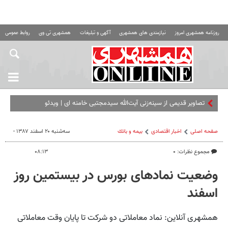
روزنامه همشهری امروز
نیازمندی های همشهری
آگهی و تبلیغات
همشهری تی وی
روابط عمومی ه
تصاویر قدیمی از سینه‌زنی آیت‌الله سیدمجتبی خامنه ای | ویدئو
صفحه اصلی
اخبار اقتصادی
بيمه و بانك
سه‌شنبه ۲۰ اسفند ۱۳۸۷ -
مجموع نظرات: ۰
۰۸:۱۳
وضعیت نمادهای بورس در بیستمین روز
اسفند
همشهری آنلاین: نماد معاملاتی دو شرکت تا پایان وقت معاملاتی