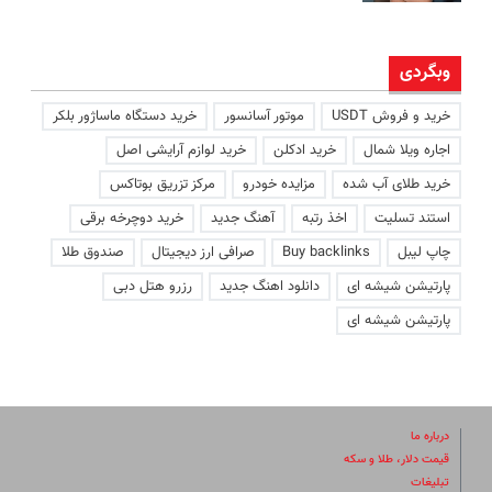
وبگردی
خرید و فروش USDT
موتور آسانسور
خرید دستگاه ماساژور بلکر
اجاره ویلا شمال
خرید ادکلن
خرید لوازم آرایشی اصل
خرید طلای آب شده
مزایده خودرو
مرکز تزریق بوتاکس
استند تسلیت
اخذ رتبه
آهنگ جدید
خرید دوچرخه برقی
چاپ لیبل
Buy backlinks
صرافی ارز دیجیتال
صندوق طلا
پارتیشن شیشه ای
دانلود اهنگ جدید
رزرو هتل دبی
پارتیشن شیشه ای
درباره ما
قیمت دلار، طلا و سکه
تبلیغات