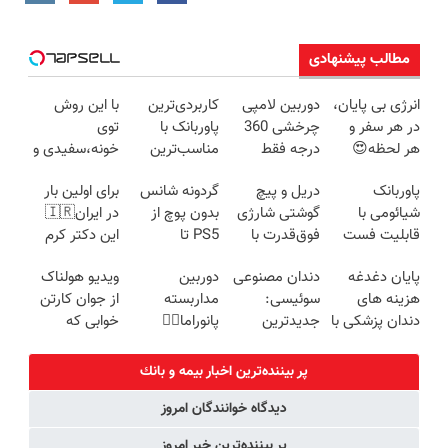
مطالب پیشنهادی
انرژی بی پایان،
دوربین لامپی
کاربردی‌ترین
با این روش
در هر سفر و
چرخشی 360
پاوربانک با
توی
هر لحظه😍
درجه فقط
مناسب‌ترین
خونه،سفیدی و
پاوربانک
امروز حراج شد
قیمت❗
زیبایی دندوناتو
پاوربانک
دریل و پیچ
گردونه شانس
برای اولین بار
شیائومی با
🔥 پرداخت
برگردون
شیائومی با
گوشتی شارژی
بدون پوچ از
در ایران🇮🇷
تخفیف ویژه🔥
درب منزل
(40%off)
قابلیت فست
فوق‌قدرت با
PS5 تا
این دکتر کرم
شارژ در زمان
کنترل سرعت ⚡
آیفون17 و بیت
ترمیم کننده 23
پایان دغدغه
دندان مصنوعی
دوربین
ویدیو هولناک
های بی برقی⚡
(همراه با
کوین 🔥
روزه ساخت!
هزینه های
سوئیسی:
مداربسته
از جوان کارتن
متعلقات)
دندان پزشکی با
جدیدترین
پانوراما👈🏻
خوابی که
پک سفید
فناوری اروپا،
قابلیت چرخش
میلیاردر شد.
کننده خانگی
سبک و مقاوم |
360°و سازگار با
آموزش رایگان
پر بیننده‌ترین اخبار بيمه و بانك
پرداخت قسطی
اندروید و ios
دیدگاه خوانندگان امروز
پر بیننده‌ترین خبر امروز