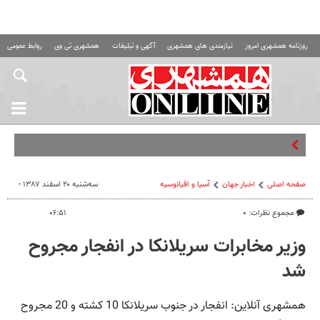
روزنامه همشهری امروز
نیازمندی های همشهری
آگهی و تبلیغات
همشهری تی وی
روابط عمومی ه
صفحه اصلی
اخبار جهان
آسیا و اقیانوسیه
سه‌شنبه ۲۰ اسفند ۱۳۸۷ -
مجموع نظرات: ۰
۰۶:۵۱
وزیر مخابرات سریلانکا در انفجار مجروح
شد
همشهری آنلاین: انفجار در جنوب سریلانکا 10 کشته و 20 مجروح