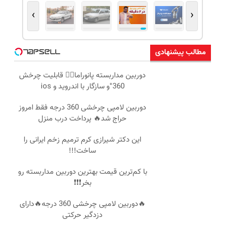
›
‹
مطالب پیشنهادی
دوربین مداربسته پانوراما👈🏻 قابلیت چرخش
360°و سازگار با اندروید و ios
دوربین لامپی چرخشی 360 درجه فقط امروز
حراج شد🔥 پرداخت درب منزل
این دکتر شیرازی کرم ترمیم زخم ایرانی را
ساخت!!!
با کم‌ترین قیمت بهترین دوربین مداربسته رو
بخر❗❗❗
🔥دوربین لامپی چرخشی 360 درجه🔥دارای
دزدگیر حرکتی