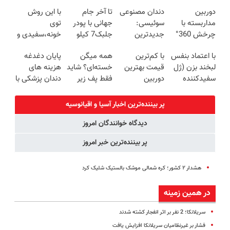
ترمیم کننده 23
زیبایی دندوناتو
امروز حراج شد
طبیعی! ویزیت
دوربین
دندان مصنوعی
تا آخر جام
با این روش
روزه ساخت!
برگردون
🔥 پرداخت
رایگان+پرداخت
مداربسته با
سوئیسی:
جهانی با پودر
توی
(40%off)
درب منزل
اقساطی😍
چرخش 360°
جدیدترین
جلبک7 کیلو
خونه،سفیدی و
+ تخفیف
فناوری اروپا،
لاغر شو
زیبایی دندوناتو
با اعتماد بنفس
با کم‌ترین
همه میگن
پایان دغدغه
(ضمانت
سبک و مقاوم |
برگردون(40%off)
لبخند بزن (ژل
قیمت بهترین
خسته‌ای؟ شاید
هزینه های
تعویض +
پرداخت قسطی
سفیدکننده
دوربین
فقط پف زیر
دندان پزشکی با
پرداخت درب
دندان40%تخفیف)
مداربسته رو
چشم داری 👀
پک سفید
منزل)
بخر❗❗❗
با بلفا رفعش
کننده خانگی
پر بیننده‌ترین اخبار آسیا و اقیانوسیه
کن
دیدگاه خوانندگان امروز
پر بیننده‌ترین خبر امروز
هشدار ۲ کشور؛ کره شمالی موشک بالستیک شلیک کرد
در همین زمینه
سریلانکا؛ 2 نفر بر اثر انفجار کشته شدند
فشار بر غیرنظامیان سریلانکا افزایش یافت