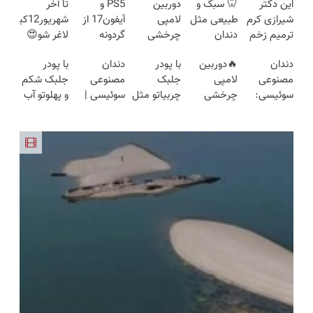
این دکتر
🦷 سبک و
دوربین
PS5 و
تا آخر
شیرازی کرم
طبیعی مثل
لامپی
آیفون17 از
شهریور12کیلو
ترمیم زخم
دندان
چرخشی
گردونه
لاغر شو😍
ایرانی را
خودت!
360 درجه
شانس
👌🏻
دندان
🔥دوربین
با پودر
دندان
با پودر
ساخت!!!
نصب آسان
فقط امروز
جایزه بگیر
مصنوعی
لامپی
جلبک
مصنوعی
جلبک شکم
و پرداخت
حراج شد🔥
🎁
سوئیسی:
چرخشی
چربیاتو مثل
سوئیسی |
و پهلوتو آب
اقساطی 💳
پرداخت
جدیدترین
360 درجه
اسید ذوب
سبک،
کن و مانکن
📍 تهران
درب منزل
فناوری
🔥 پرداخت
کن(تخفیف
مقاوم،
شو(تخفیف
اروپا، سبک
درب منزل
تا امشب)
طبیعی!
تا امشب)
و مقاوم |
+ گارانتی
ویزیت
پرداخت
تعویض
رایگان+پرداخت
قسطی
اقساطی😍