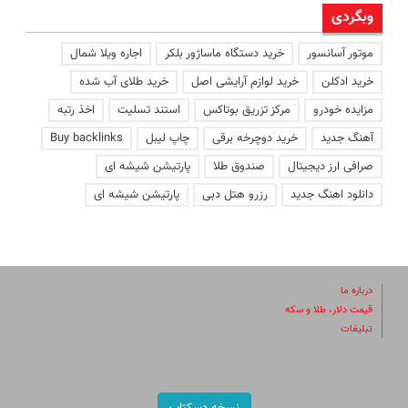
وبگردی
موتور آسانسور
خرید دستگاه ماساژور بلکر
اجاره ویلا شمال
خرید ادکلن
خرید لوازم آرایشی اصل
خرید طلای آب شده
مزایده خودرو
مرکز تزریق بوتاکس
استند تسلیت
اخذ رتبه
آهنگ جدید
خرید دوچرخه برقی
چاپ لیبل
Buy backlinks
صرافی ارز دیجیتال
صندوق طلا
پارتیشن شیشه ای
دانلود اهنگ جدید
رزرو هتل دبی
پارتیشن شیشه ای
درباره ما
قیمت دلار، طلا و سکه
تبلیغات