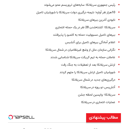
رئیس جمهوری سریلانکا: سایه‌های تروریسم محو می‌شوند
10هزار نفر آواره؛ نتیجه درگیری دولت سریلانکا با شورشیان تامیل
نابودی آخرین ببرهای سریلانکا
سریلانکا؛ کشته‌شدن 28 نفر در یک حمله انتحاری
ببرهای تامیل مسوولیت حمله به کلمبو را پذیرفتند
اعلام آمادگی ببرهای تامیل برای آتش​بس
نگرانی سازمان ملل از وضع غیرنظامیان در شمال سریلانکا
عاملان حمله به تیم کریکت سریلانکا شناسایی شدند
ارتش سریلانکا بعد از تعطیلات به جنگ رفت
شورشیان تامیل ارتش سریلانکا را متهم کردند
درگیری‌های جدید در شمال سریلانکا
آتش‌بس دو روزه در سریلانکا
سریلانکا؛ واپسین لحظه جشن
عملیات انتحاری در سریلانکا
مطالب پیشنهادی