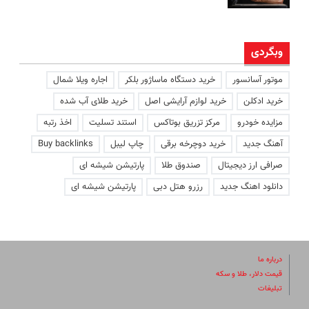
وبگردی
موتور آسانسور
خرید دستگاه ماساژور بلکر
اجاره ویلا شمال
خرید ادکلن
خرید لوازم آرایشی اصل
خرید طلای آب شده
مزایده خودرو
مرکز تزریق بوتاکس
استند تسلیت
اخذ رتبه
آهنگ جدید
خرید دوچرخه برقی
چاپ لیبل
Buy backlinks
صرافی ارز دیجیتال
صندوق طلا
پارتیشن شیشه ای
دانلود اهنگ جدید
رزرو هتل دبی
پارتیشن شیشه ای
درباره ما
قیمت دلار، طلا و سکه
تبلیغات