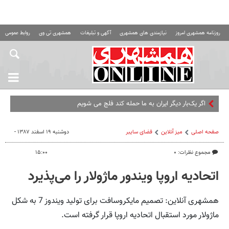
روزنامه همشهری امروز
نیازمندی های همشهری
آگهی و تبلیغات
همشهری تی وی
روابط عمومی ه
اگر یک‌بار دیگر ایران به ما حمله کند فلج می شویم
صفحه اصلی
میز آنلاین
فضای سایبر
دوشنبه ۱۹ اسفند ۱۳۸۷ -
مجموع نظرات: ۰
۱۵:۰۰
اتحادیه اروپا ویندور ماژولار را می‌پذیرد
همشهری آنلاین: تصمیم مایکروسافت برای تولید ویندوز 7 به شکل
ماژولار مورد استقبال اتحادیه اروپا قرار گرفته است.