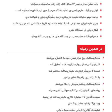
باند خشن مادر و پسر ۱۲ ساله؛‌کتک زدن زنان‌ سالخورده و سرقت
اولین جزئیات طرح راهبردی امنیت تنگه هرمز | عبور این شناورها ممنوع است
بیانیه مهم خانواده شهید لاریجانی درباره چگونگی ردزنی و شهادت وی
چین علیه ایران اجماع می کند؟ | یادداشت تازه ظریف واکنشی تند در پی داشت
قطار دودی در ایستگاه مترو
ماجرای نقشه های جدید در ایستگاه های مترو چیست؟+ ویدئو
در همین زمینه
مایکروسافت پنج هزار شغل خود را کاهش می‌دهد
لابراتوار شبیه‌ساز پرواز مایکروسافت تعطیل شد
نسخه 8 مرورگر اینترنت مایکروسافت منتشر شد
یک کلیک برای رفع باگ‌های ویندوز
مایکروسافت ویندوز موبایل را جلا می‌دهد
روندهای تکنولوژیک در کنگره جهانی تلفن همراه
سرمایه‌گذاری 10 میلیارد دلاری مایکروسافت در روسیه
ویندوز7؛ رضایت‌بخش و کامل
تبلیغات آنلاین؛ قربانی جدید بحران مالی