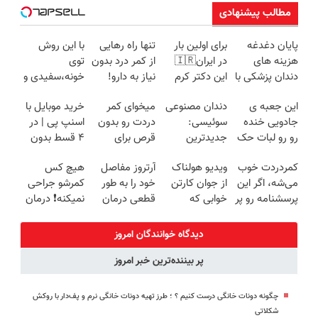
مطالب پیشنهادی
پایان دغدغه
برای اولین بار
تنها راه رهایی
با این روش
هزینه های
در ایران🇮🇷
از کمر درد بدون
توی
دندان پزشکی با
این دکتر کرم
نیاز به دارو!
خونه،سفیدی و
پک سفید
ترمیم کننده 23
(◂پرسش‌نامه)
زیبایی دندوناتو
این جعبه ی
دندان مصنوعی
میخوای کمر
خرید موبایل با
کننده خانگی
روزه ساخت!
برگردون
جادویی خنده
سوئیسی:
دردت رو بدون
اسنپ پی | در
(40%off)
رو رو لبات حک
جدیدترین
قرص برای
۴ قسط بدون
میکنه
فناوری اروپا،
همیشه خوب
سود و کارمزد!
کمردردت خوب
ویدیو هولناک
آرتروز مفاصل
هیچ کس
خرید40%تخفیف
سبک و مقاوم |
کنی؟
می‌شه، اگر این
از جوان کارتن
خود را به طور
کمرشو جراحی
پرداخت قسطی
(◂پرسش‌نامه
پرسشنامه رو پر
خوابی که
قطعی درمان
نمیکنه❗ درمان
رو پر کن)
کنی!!
میلیاردر شد.
کنید!
کمردرد بدون
آموزش رایگان
◗پرسش‌نامه◖
قرص
دیدگاه خوانندگان امروز
(پرسشنامه)
پر بیننده‌ترین خبر امروز
چگونه دونات خانگی درست کنیم ؟ ؛ طرز تهیه دونات خانگی نرم و پف‌دار با روکش
شکلاتی