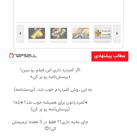
›
‹
مطالب پیشنهادی
اگر کمردرد داری این فیلم رو ببین!
◗پرسش‌نامه رو پر کن◖
به این روش کمردردم خوب شد. (پرسشنامه)
◂کمردردتون برای همیشه خوب شد؟ ◂بله!
(پرسش‌نامه رو پر کن)
جای بخیه داری؟؟ فقط در 3 هفته ترمیمش
کن!😍