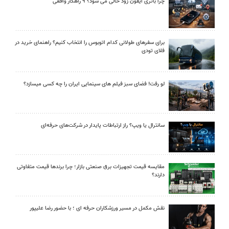
چرا باتری آیفون زود خالی می شود؟ ۹ راهکار واقعی
برای سفرهای طولانی کدام اتوبوس را انتخاب کنیم؟ راهنمای خرید در
فلای تودی
لو رفت! فضای سبز فیلم های سینمایی ایران را چه کسی میسازد؟
سانترال یا ویپ؟ راز ارتباطات پایدار در شرکت‌های حرفه‌ای
مقایسه قیمت تجهیزات برق صنعتی بازار؛ چرا برندها قیمت متفاوتی
دارند؟
نقش مکمل در مسیر ورزشکاران حرفه ای ؛ با حضور رضا علیپور