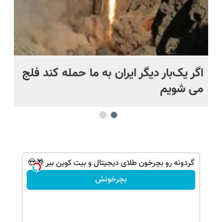
اگر یک‌بار دیگر ایران به ما حمله کند فلج
کش
می شویم
بی
گردونه رو بچرخون طلای دیجیتال و بیت کوین ببر 🎁😍
بچرخونش