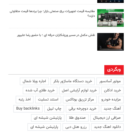
مقایسه قیمت تجهیزات برق صنعتی بازار؛ چرا برندها قیمت متفاوتی
دارند؟
نقش مکمل در مسیر ورزشکاران حرفه ای ؛ با حضور رضا علیپور
وبگردی
موتور آسانسور
خرید دستگاه ماساژور بلکر
اجاره ویلا شمال
خرید ادکلن
خرید لوازم آرایشی اصل
خرید طلای آب شده
مزایده خودرو
مرکز تزریق بوتاکس
استند تسلیت
اخذ رتبه
آهنگ جدید
خرید دوچرخه برقی
چاپ لیبل
Buy backlinks
صرافی ارز دیجیتال
صندوق طلا
پارتیشن شیشه ای
دانلود اهنگ جدید
رزرو هتل دبی
پارتیشن شیشه ای