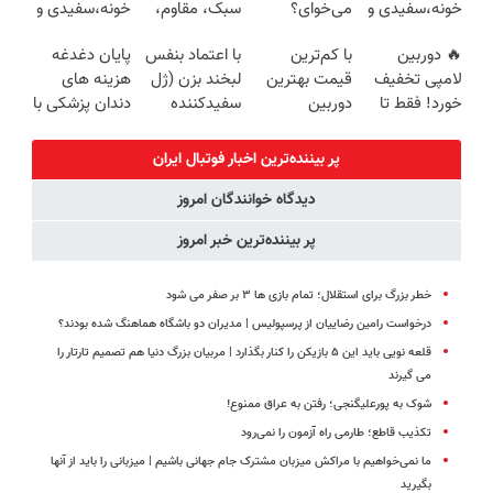
خونه،سفیدی و
می‌خوای؟
سبک، مقاوم،
خونه،سفیدی و
پرداخت درب
زیبایی دندوناتو
پرداخت
طبیعی! ویزیت
زیبایی دندوناتو
منزل)
🔥 دوربین
با کم‌ترین
با اعتماد بنفس
پایان دغدغه
برگردون
اقساطی هم
رایگان+پرداخت
برگردون(40%off)
لامپی تخفیف
قیمت بهترین
لبخند بزن (ژل
هزینه های
(40%off)
داریم!😍 | 📍
اقساطی😍
خورد! فقط تا
دوربین
سفیدکننده
دندان پزشکی با
تهران
آخر امروز 🔥
مداربسته رو
دندان40%تخفیف)
پک سفید
بخر❗❗❗
کننده خانگی
پر بیننده‌ترین اخبار فوتبال ايران
دیدگاه خوانندگان امروز
پر بیننده‌ترین خبر امروز
خطر بزرگ برای استقلال؛ تمام بازی ها ۳ بر صفر می شود
درخواست رامین رضاییان از پرسپولیس | مدیران دو باشگاه هماهنگ شده بودند؟
قلعه نویی باید این ۵ بازیکن را کنار بگذارد | مربیان بزرگ دنیا هم تصمیم تارتار را
می گیرند
شوک به پورعلیگنجی؛ رفتن به عراق ممنوع!
تکذیب قاطع؛‌ طارمی راه آزمون را نمی‌رود
ما نمی‌خواهیم با مراکش میزبان مشترک جام جهانی باشیم |‌ میزبانی را باید از آنها
بگیرید