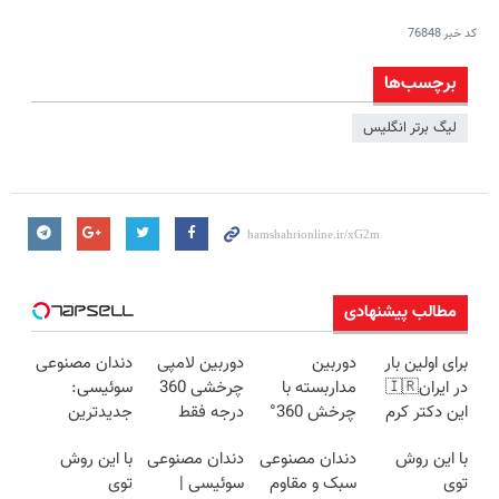
کد خبر
76848
برچسب‌ها
لیگ برتر انگلیس
مطالب پیشنهادی
برای اولین بار
دوربین
دوربین لامپی
دندان مصنوعی
در ایران🇮🇷
مداربسته با
چرخشی 360
سوئیسی:
این دکتر کرم
چرخش 360°
درجه فقط
جدیدترین
ترمیم کننده 23
+ تخفیف
امروز حراج شد
فناوری اروپا،
با این روش
دندان مصنوعی
دندان مصنوعی
با این روش
روزه ساخت!
(ضمانت
🔥 پرداخت
سبک و مقاوم |
توی
سبک و مقاوم
سوئیسی |
توی
تعویض +
درب منزل
پرداخت قسطی