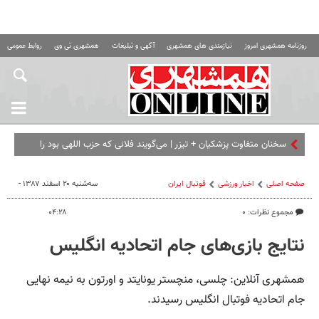
روزنامه همشهری امروز
نیازمندی های همشهری
آگهی و تبلیغات
همشهری تی وی
روابط عمومی ه
سخنان متفاوت پزشکیان + تیزر | می‌گویند فلانی که حزب اللهی بود را
برداشته ای... | امشب ببینید
صفحه اصلی
اخبار ورزشی
فوتبال ايران
سه‌شنبه ۲۰ اسفند ۱۳۸۷ -
مجموع نظرات: ۰
۰۴:۲۸
نتایج بازی‌های جام اتحادیه انگلیس
همشهری آنلاین: چلسی، منچستر یونایتد و اورتون به نیمه نهایی
جام اتحادیه فوتبال انگلیس رسیدند.