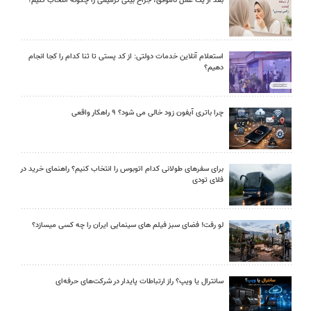
بعد از یک عمل ناموفق، جراح بینی ترمیمی را چگونه انتخاب کنیم؟
استعلام آنلاین خدمات دولتی: از کد پستی تا ثنا کدام را کجا انجام
دهیم؟
چرا باتری آیفون زود خالی می شود؟ ۹ راهکار واقعی
برای سفرهای طولانی کدام اتوبوس را انتخاب کنیم؟ راهنمای خرید در
فلای تودی
لو رفت! فضای سبز فیلم های سینمایی ایران را چه کسی میسازد؟
سانترال یا ویپ؟ راز ارتباطات پایدار در شرکت‌های حرفه‌ای