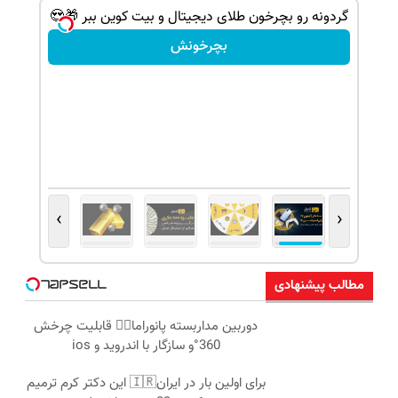
گردونه رو بچرخون طلای دیجیتال و بیت کوین ببر 🎁😍
بچرخونش
›
‹
مطالب پیشنهادی
دوربین مداربسته پانوراما👈🏻 قابلیت چرخش
360°و سازگار با اندروید و ios
برای اولین بار در ایران🇮🇷 این دکتر کرم ترمیم