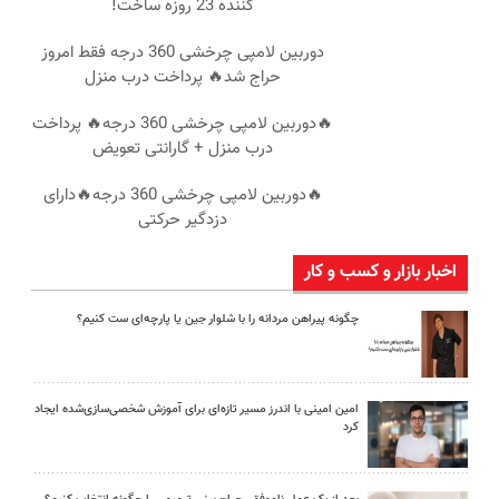
کننده 23 روزه ساخت!
دوربین لامپی چرخشی 360 درجه فقط امروز
حراج شد🔥 پرداخت درب منزل
🔥دوربین لامپی چرخشی 360 درجه🔥 پرداخت
درب منزل + گارانتی تعویض
🔥دوربین لامپی چرخشی 360 درجه🔥دارای
دزدگیر حرکتی
اخبار بازار و کسب و کار
چگونه پیراهن مردانه را با شلوار جین یا پارچه‌ای ست کنیم؟
امین امینی با اندرز مسیر تازه‌ای برای آموزش شخصی‌سازی‌شده ایجاد
کرد