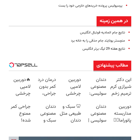
پرسپولیس پرونده خریدهای خارجی خود را بست
در همین زمینه
نتایج جام اتحادیه فوتبال انگلیس
منچستر یونایتد جام حذفی را به خانه برد
نتایج هفته 29 لیگ برتر انگلیس
مطالب پیشنهادی
این دکتر
دندان
دوربین
درمان درد
🔥دوربین
شیرازی کرم
مصنوعی
لامپی
کمر بدون
لامپی
ترمیم زخم
سوئیسی:
چرخشی
جراحی،
چرخشی
ایرانی را
جدیدترین
360 درجه
تزریق ◀
360 درجه
دوربین
دندان
🦷 سبک و
دندان
جراحی کمر
ساخت!!!
فناوری
فقط امروز
پرسش‌نامه
🔥 پرداخت
مداربسته
مصنوعی
طبیعی مثل
مصنوعی
ممنوع
اروپا، سبک
حراج شد🔥
رو پر کن ▶
درب منزل
پانوراما👈🏻
سوئیسی |
دندان
سبک و
شده!
و مقاوم |
پرداخت
+ گارانتی
قابلیت
سبک،
خودت!
مقاوم
میخوای
پرداخت
درب منزل
تعویض
چرخش
مقاوم،
نصب آسان
می‌خوای؟
کمرت رو در
قسطی