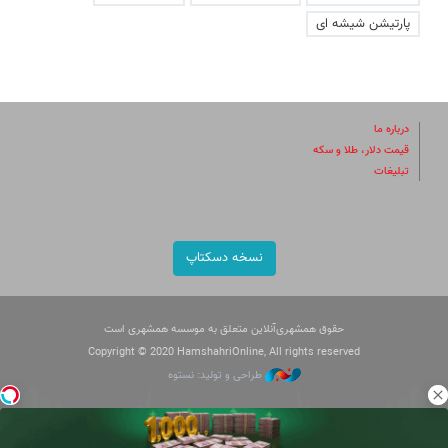
پارتیشن شیشه ای
درباره ما
قیمت دلار، طلا و سکه
تبلیغات
نسخه دسکتاپ
حقوق همشهری‌آنلاین متعلق به موسسه همشهری است
Copyright © 2020 HamshahriOnline, All rights reserved
طراحی و تولید: نستوه