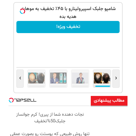
ک جهت
شامپو جلبک اسپیرولینارو با ۴۵٪ تخفیف به موهات
هدیه بده
تخفیف ویژه!
›
‹
مطالب پیشنهادی
نجات دهنده شما از پیری! کرم جوانساز
جلبک50%تخفیف
تنها روش طبیعی که پوستت رو بصورت عمقی