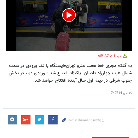
0
دریافت
87 MB
seconds
of
به گفته مجری خط هفت مترو تهران«ایستگاه با تک ورودی در سمت
3
شمال غرب چهارراه دادمان- پاکنژاد افتتاح شد و ورودی دوم در بخش
minutes,
37
جنوب شرقی در نیمه اول سال آینده افتتاح ‌خواهد شد.
seconds
کد خبر
749714