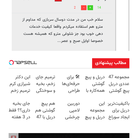
2
14
سلام خب من در مدت دوسال سربازی که مداوم از
مترو هم استفاده میکردم واقعا کیفیت خدمات
دهی خوب بود جز شلوغی مترو که همیشه هست
خصوصا اوایل صبح و عصر...
مطالب پیشنهادی
مجموعه 47
دریل و پیچ
🛠️ برای
ترمیم جای
این دکتر
عددی دریل
گوشتی
حرفه‌ای‌ها
زخم، بخیه
شیرازی کرم
پیچ گوشتی
همه‌کاره با
طراحی
و سوختگی
ترمیم زخم
شارژی
گیربکس
شده، برای
فقط در 3
ایرانی را
باکیفیت‌ترین
این
دوربین
هم پیچ
جای بخیه
(تخفیف به
هوشمند ⚙️
همه قابل
هفته!!😍
ساخت!!!
دریل برای
مجموعه
لامپی
گوشتی هم
داری؟؟ فقط
مدت
(نصف
استفاده‌ست!
ایجاد سوراخ
دریل و پیچ
چرخشی
دریل با 47
در 3 هفته
محدود)
قیمت بازار
😱
گوشتی رو با
360 درجه
تیکه
ترمیمش
🔥)
گارانتی و
فقط امروز
کاربردی! تا
کن!😍
نصف قیمت
حراج شد🔥
تخفیف داره