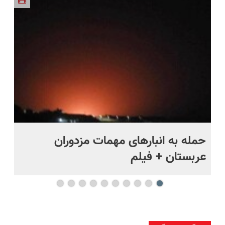
بخر!😉
پرداخت
بخرش!🔥
درب منزل
حمله به انبارهای مهمات مزدوران
چر
عربستان + فیلم
هر