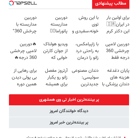
مطالب پیشنهادی
برای اولین بار
با این روش
دوربین
دوربین
در ایران🇮🇷
توی
مداربسته
مداربسته با
این دکتر کرم
خونه،سفیدی و
پانوراما👈🏻
چرخش 360°
ترمیم کننده 23
زیبایی دندوناتو
قابلیت چرخش
+ تخفیف
دوربین لامپی
با زاپیامکس،
ویدیو هولناک
🔥دوربین
روزه ساخت!
برگردون
360°و سازگار با
(ضمانت
چرخشی 360
به راحتی درد
از جوان کارتن
لامپی چرخشی
(40%off)
اندروید و ios
تعویض +
درجه فقط
زانو را درمان
خوابی که
360 درجه🔥
پرداخت درب
امروز حراج شد
کنید!
میلیاردر شد.
پرداخت درب
منزل)
پایان دغدغه
دندان مصنوعی
آرتروز مفصل
برای رهایی از
🔥 پرداخت
آموزش رایگان
منزل + گارانتی
هزینه های
سوئیسی:
زانو رو یکبار
بی پولی دیدن
درب منزل
تعویض
دندان پزشکی با
جدیدترین
برای همیشه
همین دوره
پک سفید
فناوری اروپا،
درمان کن!
رایگان کافیه!
کننده خانگی
سبک و مقاوم |
◗پرسش‌نامه◖
(شمارتو وارد
پر بیننده‌ترین اخبار تی وی همشهری
پرداخت قسطی
کن)
دیدگاه خوانندگان امروز
پر بیننده‌ترین خبر امروز
انتشار برای اولین بار؛ واکنش شهید لاریجانی به رد صلاحیت خود + ویدئو