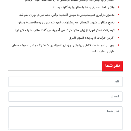
وقتی داماد عصبانی، خانواده‌اش را به گلوله بست!
ماجرای درگیری امیرسلیمانی با مهدی قصاب؛ وقتی حکم تیر در تهران لغو شد!
پاسخ متفاوت شهید لاریجانی به پیشنهاد برخورد تند پس از ردصلاحیت+ ویدئو
توصیفات دختر شهید از زبان مادر؛ در تماس آخر به من گفت مادر، ما را حلال کن!
آخرین جزئیات از پرونده کلثوم اکبری
اوج عزت و عظمت کشتی پهلوانی در زمان ناصرالدین شاه؛ زنگ و ضرب مرشد همان
مارش عملیات است
نظر شما