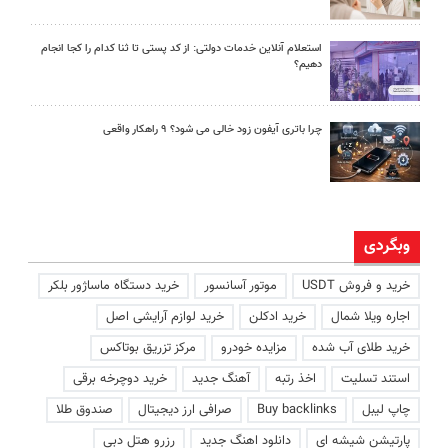
استعلام آنلاین خدمات دولتی: از کد پستی تا ثنا کدام را کجا انجام
دهیم؟
چرا باتری آیفون زود خالی می شود؟ ۹ راهکار واقعی
وبگردی
خرید و فروش USDT
موتور آسانسور
خرید دستگاه ماساژور بلکر
اجاره ویلا شمال
خرید ادکلن
خرید لوازم آرایشی اصل
خرید طلای آب شده
مزایده خودرو
مرکز تزریق بوتاکس
استند تسلیت
اخذ رتبه
آهنگ جدید
خرید دوچرخه برقی
چاپ لیبل
Buy backlinks
صرافی ارز دیجیتال
صندوق طلا
پارتیشن شیشه ای
دانلود اهنگ جدید
رزرو هتل دبی