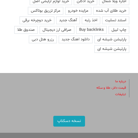
اجاره ویلا شمال
خرید ادکلن
خرید لوازم آرایشی اصل
خرید طلای آب شده
مزایده خودرو
مرکز تزریق بوتاکس
استند تسلیت
اخذ رتبه
آهنگ جدید
خرید دوچرخه برقی
چاپ لیبل
Buy backlinks
صرافی ارز دیجیتال
صندوق طلا
پارتیشن شیشه ای
دانلود اهنگ جدید
رزرو هتل دبی
پارتیشن شیشه ای
درباره ما
قیمت دلار، طلا و سکه
تبلیغات
نسخه دسکتاپ