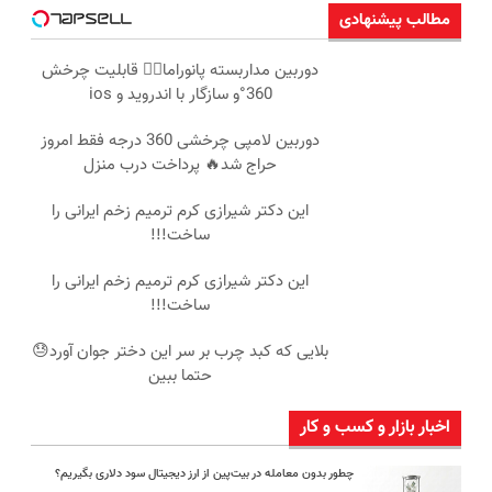
مطالب پیشنهادی
دوربین مداربسته پانوراما👈🏻 قابلیت چرخش
360°و سازگار با اندروید و ios
دوربین لامپی چرخشی 360 درجه فقط امروز
حراج شد🔥 پرداخت درب منزل
این دکتر شیرازی کرم ترمیم زخم ایرانی را
ساخت!!!
این دکتر شیرازی کرم ترمیم زخم ایرانی را
ساخت!!!
بلایی که کبد چرب بر سر این دختر جوان آورد😓
حتما ببین
اخبار بازار و کسب و کار
چطور بدون معامله در بیت‌پین از ارز دیجیتال سود دلاری بگیریم؟