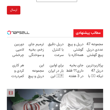
ارسال
مطالب پیشنهادی
مجموعه 47
دریل و پیچ
دریل دقیق
ترمیم جای
دوربین
عددی دریل
گوشتی
با کنترل
زخم، بخیه
لامپی
پیچ گوشتی
همه‌کاره با
سرعت
و سوختگی
چرخشی
شارژی
گیربکس
اتوماتیک 🎯
فقط در 3
360 درجه
پرکاربردترین
جای بخیه
برای اولین
این
هر کاری
(تخفیف به
هوشمند ⚙️
(مجموعه
هفته!!😍
فقط امروز
دریل 47
داری؟؟ فقط
بار در ایران
مجموعه
کردی و
مدت
(نصف
47عددی +
حراج شد🔥
تیکه 👈🏻 با
در 3 هفته
🇮🇷 این
دریل و پیچ
کمردردت
محدود)
قیمت بازار
تخفیف
پرداخت
کمترین
ترمیمش
دکتر کرم
گوشتی رو با
درمان نشد؟
🔥)
ویژه)
درب منزل
قیمت 🔥
کن!😍
ترمیم کننده
گارانتی و
پر کردن
23 روزه
نصف قیمت
پرسشنامه و
ساخت!
بخر!😉
دریافت راه
حل