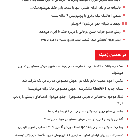
قالیباف پیام داد؛ ایران مقتدر، تنها با قدرت بازو حفظ نمی‌شود بلکه...
رسمی | هافبک لیگ برتری با پرسپولیس ۴ ساله بست
تجمعات شبانه جمع می‌شود؟ + ویدئو
وقتی پمپئو جواب حسن روحانی را درباره جنگ با ایران می‌دهد
دینار عراق کاهشی شد؛ قیمت دینار امروز شنبه ۱۷ مرداد ۱۴۰۵
در همین زمینه
هشدار هولناک دانشمندان | انسان‌ها به چرخ‌دنده ماشین هوش مصنوعی تبدیل
می‌شوند
عکس | مورد عجیب خانم تانگ یو | هوش مصنوعی مدیرعامل یک شرکت شد!
نسخه جدید ChatGPT منتشر شد | هوش مصنوعی حالا ترانه می‌نویسد!
شکار موجودات فضایی با هوش مصنوعی! | چطور می‌توان امضاهای زیستی را ردیابی
کرد؟
جاه‌طلبی‌های چین در هوش مصنوعی | چالش‌ها و امیدها
آشنایی با ورد و تایپ در عصر هوش مصنوعی جواب می‌دهد؟
چرا چت هوش مصنوعی OpenAI هفته پیش آفلاین شد؟ | خطر در کمین کاربران
تفاهم‌نامه‌ای برای ارتقای امنیت سایبری | فناوری‌های نوین اقتصاد دیجیتال توسعه