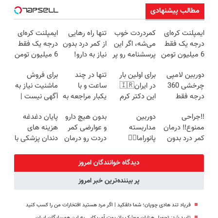
مطالب پیشنهادی
ایمپلنت کره‌ای
کمردردت خوب
تنها راه رهایی
ایمپلنت کره‌ای
درجه یک فقط
می‌شه، اگر این
از کمر درد بدون
درجه یک فقط
6 میلیون تومن
پرسشنامه رو پر
نیاز به دارو!
6 میلیون تومن
✅
کنی!!
(◂پرسش‌نامه)
❗
دوربین لامپی
برای اولین بار
تنها در چند
برای فروش
چرخشی 360
در ایران🇮🇷
ساعت و با
ماشنیت نیاز به
درجه فقط
این دکتر کرم
یکبار مراجعه به
آگهی نیست |
امروز حراج شد
ترمیم کننده 23
خودرو45
اینجا راحت
‼️جراحی
دوربین
بدون هیچ دارو
پایان دغدغه
🔥 پرداخت
روزه ساخت!
بفروشش
ممنوع‼️ درمان
مداربسته
و عوارضی کمر
هزینه های
درب منزل
کمر درد بدون
پانوراما👈🏻
دردت رو درمان
دندان پزشکی با
جراحی و دوره
قابلیت چرخش
کن!
پک سفید
نقاهت
360°و سازگار با
(پرسش‌نامه)
کننده خانگی
دیدگاه خوانندگان امروز
اندروید و ios
پر بیننده‌ترین خبر امروز
فریاد تند هادی چوپان؛‌ شما دلقکید | اگر مرد هستید افتخارات من را کسب کنید
تایید شد: تحویل هزاران موشک پاتریوت آمریکایی به این همسایگان ایران