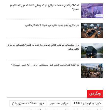
استعلام آنلاین خدمات دولتی: از کد پستی تا ثنا کدام را کجا انجام
دهیم؟
چرا باتری آیفون زود خالی می شود؟ ۹ راهکار واقعی
برای سفرهای طولانی کدام اتوبوس را انتخاب کنیم؟ راهنمای خرید در
فلای تودی
لو رفت! فضای سبز فیلم های سینمایی ایران را چه کسی میسازد؟
وبگردی
خرید و فروش USDT
موتور آسانسور
خرید دستگاه ماساژور بلکر