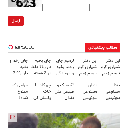
ارسال
مطالب پیشنهادی
این دکتر
این دکتر
ترمیم جای
جای بخیه
جای زخم و
شیرازی کرم
شیرازی کرم
زخم، بخیه
داری؟؟ فقط
بخیه
ترمیم زخم
ترمیم زخم
و سوختگی
در 3 هفته
داری؟؟ 3
ایرانی را
ایرانی را
فقط در 3
ترمیمش
هفته‌ای
دندان
دندان
🦷 سبک و
چروکاتو با
جراحی کمر
ساخت!!!
ساخت!!!
هفته!!😍
کن!😍
محوش کن!
مصنوعی
مصنوعی
طبیعی مثل
خاک
ممنوع
سوئیسی:
سوئیسی |
دندان
یکسان کن
شده!
جدیدترین
سبک،
خودت!
(روش
میخوای
فناوری
مقاوم،
نصب آسان
خانگی+آسان+به
کمرت رو در
اروپا، سبک
طبیعی!
و پرداخت
صرفه)
منزل درمان
و مقاوم |
ویزیت
اقساطی 💳
کنی؟