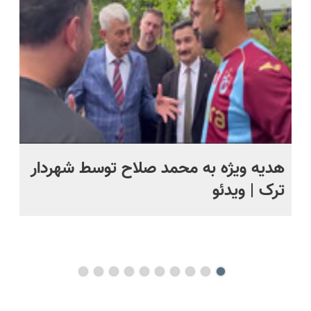
پرداخت
رایگان+پرداخت
📍 تهران
((پرسش‌نامه))
قسطی
اقساطی😍
ت
هدیه ویژه به محمد صلاح توسط شهردار
تص
ترک | ویدئو
وی