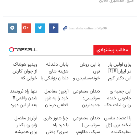
منبع: همشهری آنلاین
مطالب پیشنهادی
برای اولین بار
با این روش
پایان دغدغه
ویدیو هولناک
در ایران🇮🇷
توی
هزینه های
از جوان کارتن
این دکتر کرم
خونه،سفیدی و
دندان پزشکی با
خوابی که
ترمیم کننده 23
زیبایی دندوناتو
پک سفید
میلیاردر شد.
این جعبه ی
دندان مصنوعی
آرتروز مفاصل
تنها راه ثروتمند
روزه ساخت!
برگردون
کننده خانگی
آموزش رایگان
جادویی خنده
سوئیسی:
خود را به طور
شدن واقعی❗❗
(40%off)
رو رو لبات حک
جدیدترین
قطعی درمان
بعد از این دوره
میکنه
فناوری اروپا،
کنید!
تو خواب هم
با اعتماد بنفس
دندان مصنوعی
چرا هنوز داری
آرتروز مفصل
خرید40%تخفیف
سبک و مقاوم |
◗پرسش‌نامه◖
پول در بیار😍
لبخند بزن (ژل
سوئیسی |
با درد راه
زانو رو یکبار
پرداخت قسطی
سفیدکننده
سبک، مقاوم،
میری؟ وقتی
برای همیشه
دندان40%تخفیف)
طبیعی! ویزیت
راه درمان جلو
درمان کن!