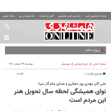
روزنامه همشهری امروز
نیازمندی های همشهری
آگهی و تبلیغات
همشهری تی وی
روابط عمومی ه
پروژه «خانه ریز» در غر
صفحه اصلی
اخبار فرهنگی
موسیقی
دوشنبه ۲۹ اسفند ۱۴۰۱ -
مجموع نظرات: ۱
۰۸:۵۳
علی اکبر مهدی پور دهکری و صدای ماندگار سرنا
نوای همیشگی لحظه سال تحویل هنر
این مردم است