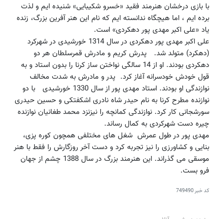
با بازی درخشان هنرمند فقید «خسرو شکیبایی» شنیده ایم و لذت
برده ایم ، اما هیچگاه ندانسته ایم که نام این هنر آفرین بزرگ، زنده
یاد «علی اکبر مهدی پور دهکردی» است.
علی اکبر مهدی پور دهکردی در سال 1314 خورشیدی در شهرکرد
(دهکرد) متولد شد. پدرش کریم و مادرش قمرسلطان هر دو
دهکردی بودند. او از 14 سالگی نواختن ساز کرنا را بدون استاد و به
قول خودش خودسرانه آغاز کرد. پدر و مادرش به شدت مخالف
نوازندگی او بودند. استاد مهدی پور از سال 1330 خورشیدی با دو
نوازنده مطرح کرنا به نام حیدر شاه نادری اشکفتکی و حسین حیدری
سورشجانی کار کرد. نوازندگی کمانچه را نیزنزد محمد طغانیان نوازنده
چیره دست شهرکردی به کمال رساند.
مهدی پور در طول عمرش شغل های مختلفی همچون کوره پزی،
بنایی و کشاورزی را نیز تجربه کرد و دست آخر روزگارش را فقط با هنر
موسقی می گذراند. این هنرمند بزرگ در سال 1388 چشم از جهان
فرو بست.
کد خبر
749490