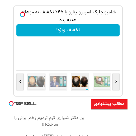
ک جهت
شامپو جلبک اسپیرولینارو با ۴۵٪ تخفیف به موهات
هدیه بده
تخفیف ویژه!
›
‹
مطالب پیشنهادی
این دکتر شیرازی کرم ترمیم زخم ایرانی را
ساخت!!!