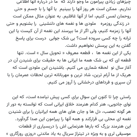
چیزهای زیادی پیرامون ما وجو دارند که ما در درباره آنها اطلاعی
نداریم. ممکن است هر روز آنها را ببینیم یا آنها را با جسم و حتی
روحمان لمس کنیم، اما از آنها غافلیم. به عنوان مثال ممکن است
در زندگی روزمره ملودی ها و نغمه های دلنشینی را بشنویم و حتی
آنها را زمزمه کنیم، ولی اگر از ما بپرسند این نغمه از آن کیست یا این
ترانه را چه کسی سروده است؟ بی شک جوابی درست برای پاسخ
گفتن به این پرسش نخواهیم داشت.
یکی از این نغمه ها ، قطعه معروف « تحویل سال » است. تنها
قطعه ای که بی شک همه ما ایرانی ها به حقیقت برای شنیدن آن در
آغاز سال نو لحظه شماری می کنیم. باشنیدن این ملودی است که
هریک از ما آرام ترین، شاد ترین و مهربانانه ترین لحظات عمرمان را با
آن سپری و فرداهای درخشانی را آروز می کنیم.
راستی چرا تا کنون این سوال برای کسی پیش نیامده است، که این
نوای جادویی، هنر کدام هنرمند خلاق ایرانی است که توانسته به دور از
هر گونه تعصب، دل ها و جان های های همه ایرانیان را برای شنیدن
نغمه ای محلی بی قرارکند و همه آنها را پیرامون این صدا گردآورد.
این هنرمند بزرگ که بارها هنرنمایی اش را دربسیاری از قطعات
موسیقی لری و به ویژه در تیتراژ سریال به یاد ماندنی «روزی روزگاری »