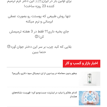
برای اولین بار در ایران🇮🇷 این دکتر کرم ترمیم
کننده 23 روزه ساخت!
تنها روش طبیعی که پوستت رو بصورت عمقی
ابرسانی و نرم میکنه
جای بخیه داری؟؟ فقط در 3 هفته ترمیمش
کن!😍
بلایی که کبد چرب بر سر این دختر جوان آورد😓
حتما ببین
اخبار بازار و کسب و کار
چطور بدون معامله در بیت‌پین از ارز دیجیتال سود دلاری بگیریم؟
کدام علائم را نباید در اینترنت جست‌وجو کرد؛ فهرست نشانه‌های
هشدار