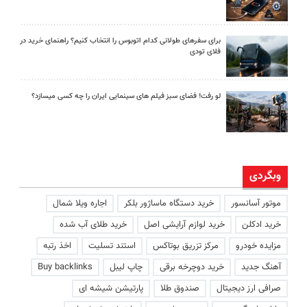
برای سفرهای طولانی کدام اتوبوس را انتخاب کنیم؟ راهنمای خرید در
فلای تودی
لو رفت! فضای سبز فیلم های سینمایی ایران را چه کسی میسازد؟
وبگردی
موتور آسانسور
خرید دستگاه ماساژور بلکر
اجاره ویلا شمال
خرید ادکلن
خرید لوازم آرایشی اصل
خرید طلای آب شده
مزایده خودرو
مرکز تزریق بوتاکس
استند تسلیت
اخذ رتبه
آهنگ جدید
خرید دوچرخه برقی
چاپ لیبل
Buy backlinks
صرافی ارز دیجیتال
صندوق طلا
پارتیشن شیشه ای