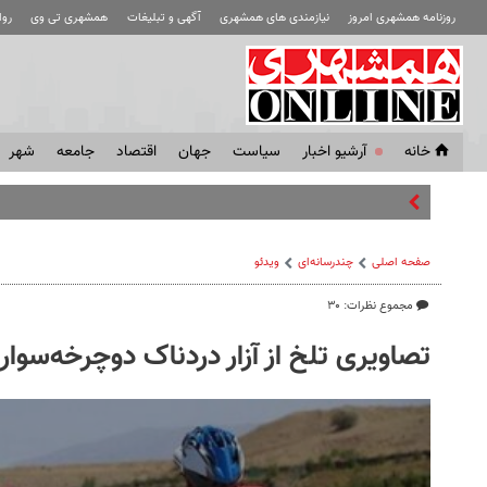
روزنامه همشهری امروز
نیازمندی های همشهری
آگهی و تبلیغات
همشهری تی وی
رو
خانه
آرشیو اخبار
سياست
جهان
اقتصاد
جامعه
شهر
با وحدت‌شکن مبا
صفحه اصلی
چندرسانه‌ای
ویدئو
مجموع نظرات: ۳۰
تصاویری تلخ از آزار دردناک دوچرخه‌سوارا