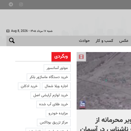
- شنبه ۱۷ مرداد ۱۴۰۵
Aug 8, 2026
عکس
کسب و کار
حوادث
وبگردی
موتور آسانسور
خرید دستگاه ماساژور بلکر
اجاره ویلا شمال
خرید ادکلن
خرید لوازم آرایشی اصل
خرید طلای آب شده
مزایده خودرو
یر محرمانه از
حمله خلبانان ایرانی به پایگا
مرکز تزریق بوتاکس
ناشناس در آسمان
آمریکا بدون استفاده از S