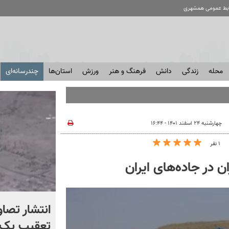
ابط عمومی همشهری
محله
زندگی
دانش
فرهنگ و هنر
ورزش
استان‌ها
چندرسانه‌ای
چهارشنبه ۲۴ اسفند ۱۴۰۱ - ۱۶:۴۴
۱ نفر
ن در جاده‌های ایران
چرا آمریکا از ایران شکست
انتشار تصاو
خورد؟ +ببینید | کتابی که
تعقیب یک 