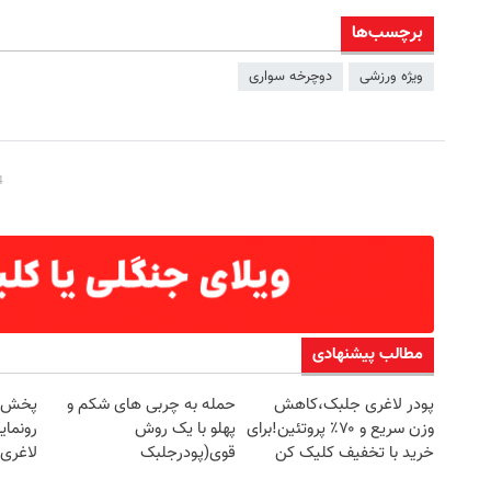
برچسب‌ها
ویژه ورزشی
دوچرخه سواری
مطالب پیشنهادی
پودر لاغری جلبک،کاهش
حمله به چربی های شکم و
وزن سریع و ۷۰٪ پروتئین!برای
پهلو با یک روش
رونمای
خرید با تخفیف کلیک کن
قوی(پودرجلبک
لاغری
سبز45%تخفیف)