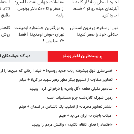
اجاره‌ قسطی ویلا! از کلبه تا
معاملات جهانی نفت با اسپرد
استعلا
آپارتمان مبله رو تو 4 قسط
از صفر و تا ۵۰۰ دلار بونوس
👈با ک
اجاره کن.
اولیه
دقیق 
قبل از سفرهای برون استانی
به بزرگترین جشنواره ایمپلنت
کاهش و
خلافی خود را صفر کنید!
تهران خوش اومدید! | فقط
روش خ
۲۵ میلیون !
پر بیننده‌ترین اخبار ویدئو
دیدگاه خوانندگان ا
خنثی‌سازی فوق پیشرفته ربات جدید روسیه! + فیلم | رباتی که مین‌ها را از
تصاویر متفاوت از تشییع پیکر مطهر رهبر شهید در کربلا + فیلم
شادمهر عقیلی قطعه «گل یاس» را بازخوانی کرد | ببینید
زمین شهرک کلاردشت جزو مستثنیات است
انتشار تصاویر محرمانه از تعقیب یک ناشناس در آسمان + فیلم
آمیتاب باچان به ایران می‌آید + فیلم
«اقتصاد را فدای انتقام نکنید» ؛ واکنش مردم را ببینید