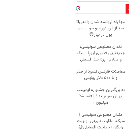
تنها راه ثروتمند شدن واقعی❗❗
بعد از این دوره تو خواب هم
پول در بیار😍
دندان مصنوعی سوئیسی:
جدیدترین فناوری اروپا، سبک
و مقاوم | پرداخت قسطی
معاملات فارکس اسپرد از صفر
و تا ۵۰۰ دلار بونوس
به بزرگترین جشنواره ایمپلنت
تهران سر بزنید ! | فقط ۲۵
میلیون !
دندان مصنوعی سوئیسی |
سبک، مقاوم، طبیعی! ویزیت
رایگان+پرداخت اقساطی😍