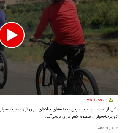
جای زخم و بخیه داری؟؟ 3 هفته‌ای محوش
به بزرگترین جشنواره ایمپلنت تهر
کن!
! | فقط ۲۵ میلیون !
کلیک کن!
رزرورایگان نوبت
دریافت
1 MB
یکی از عجیب و غریب‌ترین ‌پدیده‌های جاده‌ای ایران آزار دوچرخه‌سوا
دوچرخه‌سواران مظلوم هم کاری برنمی‌آید.
کد خبر
749163