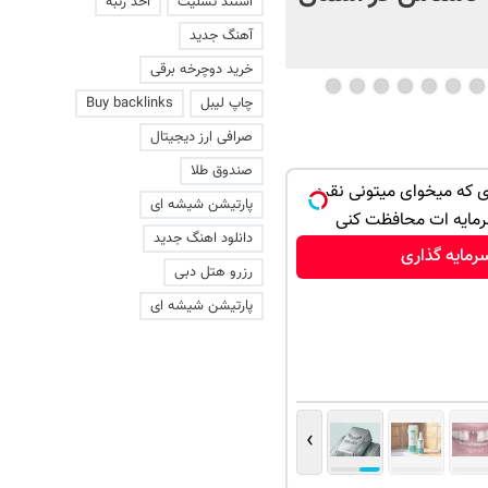
استند تسلیت
اخذ رتبه
+ فیلم
آهنگ جدید
خرید دوچرخه برقی
چاپ لیبل
Buy backlinks
صرافی ارز دیجیتال
صندوق طلا
ای که میخوای میتونی نقره
پارتیشن شیشه ای
رمایه ات محافظت کنی
دانلود اهنگ جدید
رمایه گذاری
رزرو هتل دبی
پارتیشن شیشه ای
›