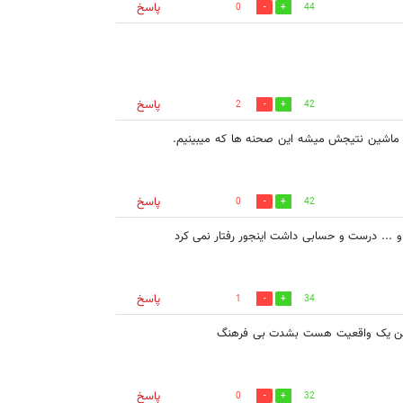
پاسخ
0
44
پاسخ
2
42
ت ماشین نتیجش میشه این صحنه ها که میبینیم.
پاسخ
0
42
 و ... درست و حسابی داشت اینجور رفتار نمی کرد
پاسخ
1
34
د این یک واقعیت هست بشدت بی فرهنگ
پاسخ
0
32