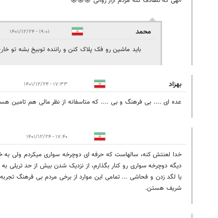
الهی که تصادف کنه مردم آزار روانی 😡😡😡
محمد
۱۹:۰۱ - ۱۴۰۱/۱۲/۲۴
باید ماشین رو فک پلاک کنن و راننده توبیخ بشه تو خار
بهزاد
۱۷:۳۳ - ۱۴۰۱/۱۲/۲۴
عده ای .... بی فرهنگ و بی .... که متاسفانه از نظر مالی هم تامین هستن
۱۷:۴۰ - ۱۴۰۱/۱۲/۲۴
خدا لعنتش کنه، سالهاست که حرفه ای دوچرخه سواری میکردم ولی به خ
دیگه دوچرخه سواری رو کنار بگذارم، از نزدیک شدن بیش از حد تریلی به 
یا لگد زدن و فحاشی ... تمامی این موارد از برخی مردم بی فرهنگ تجربه 
شریف هستن.