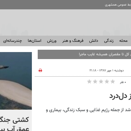
ابط عمومی همشهری
محله
زندگی
دانش
فرهنگ و هنر
ورزش
استان‌ها
چندرسانه‌ای
دوشنبه ۱ مهر ۱۳۸۷ - ۲۱:۱۸
۰ نفر
 دل‌درد
 از جمله رژیم غذایی و سبک زندگی، بیماری و
برخورد تاریخی موشک فالکون
کشتی‌ جنگ 
۹ با ماه + فیلم
عمق آب بیر