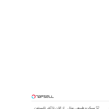
🦷 سبک و طبیعی مثل
از الان تا آخر تابستون