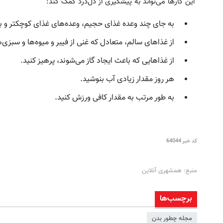
این کارها می‌تواند به پیشگیری از دل‌درد کمک کند:
به جای چند وعده‌ غذای حجیم، وعد‌ه‌های غذای کوچکتر و به
از غذاهای سالم، متعادل که غنی از فیبر و میوه‌ها و سبزی‌
از غذاهایی که باعث ایجاد گاز می‌شوند، پرهیز کنید.
هر روز مقدار زیادی آب بنوشید.
دلار پاداش در هر لات معاملاتی در بروکر
به بزرگترین جشنواره ایمپلنت تهر
به طور مرتب به مقدار کافی ورزش کنید.
اینوسلو
! | فقط ۲۵ میلیون !
ثبت نام کنید
رزرورایگان نوبت
کد خبر
64044
منبع: همشهری آنلاین
برچسب‌ها
مجله چطور بدن