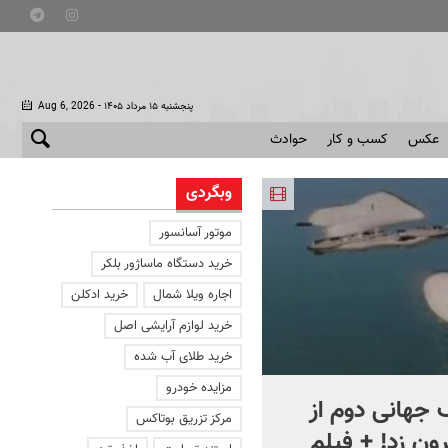
- پنجشنبه ۱۵ مرداد ۱۴۰۵
Aug 6, 2026
عکس
کسب و کار
حوادث
وبگردی
موتور آسانسور
خرید دستگاه ماساژور بلکر
اجاره ویلا شمال
خرید ادکلن
خرید لوازم آرایشی اصل
خرید طلای آب شده
مزایده خودرو
جهانی دوم از
افشای اطلاعات برای ترور
مرکز تزریق بوتاکس
ون زد! + فیلم
بارون ترامپ | ماجرای قرار