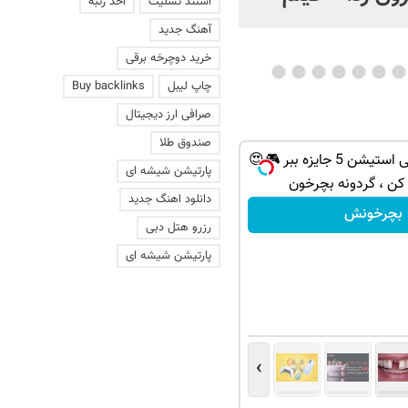
استند تسلیت
اخذ رتبه
عاشقانه با یک زن
آهنگ جدید
خرید دوچرخه برقی
چاپ لیبل
Buy backlinks
صرافی ارز دیجیتال
صندوق طلا
از آیفون 17 تا پلی استیشن 5 جایزه ببر 🎮😍
پارتیشن شیشه ای
 کن ، گردونه بچرخون
دانلود اهنگ جدید
بچرخونش
رزرو هتل دبی
پارتیشن شیشه ای
›