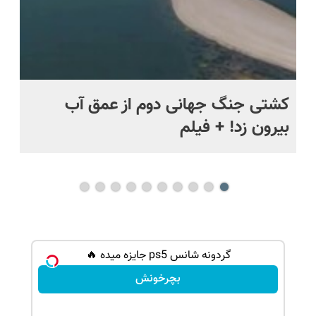
ماه +
کشتی‌ جنگ جهانی دوم از عمق آب
اف
بیرون زد! + فیلم
ما
گردونه شانس ps5 جایزه میده 🔥
بچرخونش