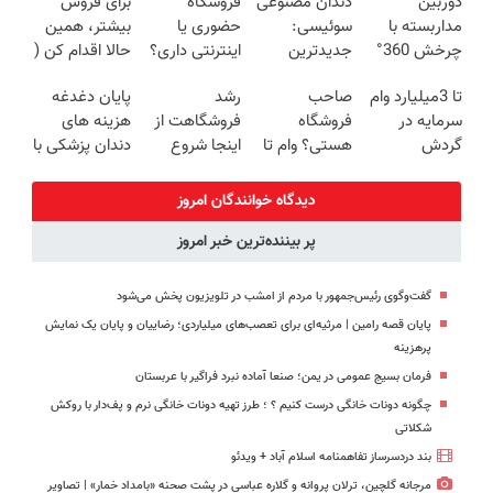
دوربین
دندان مصنوعی
فروشگاه
برای فروش
🔥 پرداخت
برگردون
منزل + گارانتی
مداربسته با
سوئیسی:
حضوری یا
بیشتر، همین
درب منزل
(40%off)
تعویض
چرخش 360°
جدیدترین
اینترنتی داری؟
حالا اقدام کن (
+ تخفیف
فناوری اروپا،
راحت محصول
ثبت نام کن )
تا 3میلیارد وام
صاحب
رشد
پایان دغدغه
(ضمانت
سبک و مقاوم |
و خدماتت رو
سرمایه در
فروشگاه
فروشگاهت از
هزینه های
تعویض +
پرداخت قسطی
بفروش
گردش
هستی؟ وام تا
اینجا شروع
دندان پزشکی با
پرداخت درب
فروشندگان =>
۳ میلیارد
می‌شه، برای
پک سفید
منزل)
فروشگاهت رو
تومان بگیر
درآمد بیشتر،
کننده خانگی
دیدگاه خوانندگان امروز
ثبت کن
آماده‌ای؟
پر بیننده‌ترین خبر امروز
گفت‌وگوی رئیس‌جمهور با مردم از امشب در تلویزیون پخش می‌شود
پایان قصه رامین | مرثیه‌ای برای تعصب‌های میلیاردی؛ رضاییان و پایان یک نمایش
پرهزینه
فرمان بسیج عمومی در یمن؛ صنعا آماده نبرد فراگیر با عربستان
چگونه دونات خانگی درست کنیم ؟ ؛ طرز تهیه دونات خانگی نرم و پف‌دار با روکش
شکلاتی
بند دردسرساز تفاهمنامه اسلام آباد + ویدئو
مرجانه گلچین، ترلان پروانه و گلاره عباسی در پشت صحنه «بامداد خمار» | تصاویر