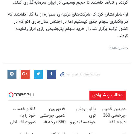
کردند و تقاضا داشتند تا حجم وسیعی در ایران سرمایه‌گذاری کنند.
او خاطر نشان کرد که شرکت‌های ترکیه‌ای همواره از ما گله داشتند که
در واگذاری سهام جدی نیستیم اما در اجلاس سال‌جاری اکو که در
کشور ترکیه برگزار شد، از خرید سهام پتروشیمی رازی ابراز رضایت
کردند.
کد خبر
61369
مطالب پیشنهادی
دوربین لامپی
با این روش
🔥دوربین
کالا و خدمات
چرخشی 360
توی
لامپی چرخشی
خود را به
درجه فقط
خونه،سفیدی و
360 درجه🔥
صورت اقساطی
امروز حراج شد
زیبایی دندوناتو
پرداخت درب
بفروشید