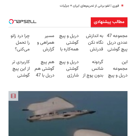
فوری | لغو برخی از تحریم‌های ایران + جزئیات
مطالب پیشنهادی
مجموعه 47
به اندازش
دریل و پیچ
مسیر
چرا درد زانو
عددی دریل
نگاه نکن
گوشتی
همراهی و
را تحمل
پیچ گوشتی
قدرتش
همه‌کاره با
گزارش
می‌کنی؟
شارژی
درحد هالکه
گیربکس
عملکرد
خیلی ساده
این
گردونه
دریل و پیچ
هم پیچ
کاربردی تر
(تخفیف به
😉 (پرداخت
هوشمند ⚙️
گروه اسنپ
درمنزل
مجموعه
شانس
گوشتی
گوشتی هم
از این پیچ
مدت
درب
(نصف
در ۱۴۰۴
درمانش کن
دریل و پیچ
بدون پوچ از
شارژی
دریل با 47
گوشتی
محدود)
منزل+گارانتی
قیمت بازار
گوشتی رو با
PS5 تا
فوق‌قدرت با
تیکه
نداریم! 47
تعویض)
🔥)
گارانتی و
آیفون17 و
کنترل
کاربردی! تا
تیکه
نصف قیمت
بیت کوین
سرعت ⚡
تخفیف داره
کاربردی با
بخر!😉
🔥
(همراه با
بخرش!🔥
ضمانت
متعلقات)
بازگشت