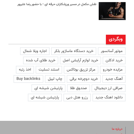
نقش مکمل در مسیر ورزشکاران حرفه ای ؛ با حضور رضا علیپور
وبگردی
موتور آسانسور
خرید دستگاه ماساژور بلکر
اجاره ویلا شمال
خرید ادکلن
خرید لوازم آرایشی اصل
خرید طلای آب شده
مزایده خودرو
مرکز تزریق بوتاکس
استند تسلیت
اخذ رتبه
آهنگ جدید
خرید دوچرخه برقی
چاپ لیبل
Buy backlinks
صرافی ارز دیجیتال
صندوق طلا
پارتیشن شیشه ای
دانلود اهنگ جدید
رزرو هتل دبی
پارتیشن شیشه ای
درباره ما