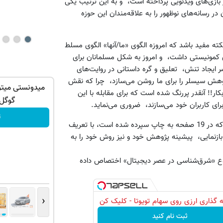
در بازی‌های ویدئویی پرداخته است، و به این ترتیب یکی
ر رسانه‌های نوظهور را به علاقه‌مندان این حوزه‌
کته مفید باشد که امروزه الگوی «ما/آنها» الگوی مسلط
، دیگری یا Other، که دیروز ظاهری کمونیستی داشت، و امروز به شکل مسلمانان برای
ر ایجاد تنش، تعلیق و گره داستانی در روایت‌های
ژوهش سیسلر را برای ما روشن می‌سازد، چرا که نقش
توی حمومت
به بزرگترین جشنواره ایمپلنت تهران خوش
میدونستی میتون
!! آنقدر پررنگ شده است که برای مقابله با این
اومدید! | فقط ۲۵ میلیون !
گوگل
ای کاربران خود می‌سازند، ضروری می‌نماید.
رزرورایگان نوبت
ث
پس از ذکر این نکته‌، می‌توان به معرفی خود مقاله پرداخت. این اثر که در 19 صفحه به چاپ سپرده شده است، با تعریف
 بازنمایی، پیشینه‌ پژوهش خود و نیز روش خود را به
موضوع «شرق‌شناسی در عصر دیجیتال» اختصاص داده
‹
 گذاری ارزی روی سهام تویوتا - کلیک کن
ثبت نام کنید