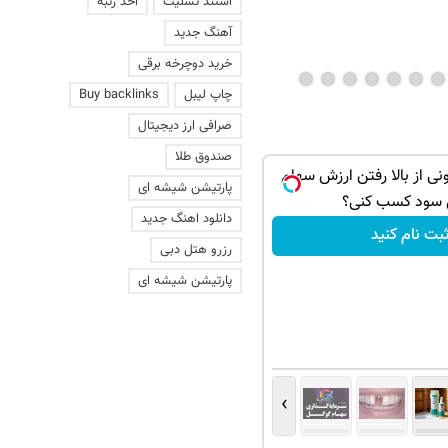
استند تسلیت
اخذ رتبه
آهنگ جدید
خرید دوچرخه برقی
چاپ لیبل
Buy backlinks
صرافی ارز دیجیتال
صندوق طلا
ی از بالا رفتن ارزش سهام
پارتیشن شیشه ای
 سود کسب کنی؟
دانلود اهنگ جدید
بت نام کنید
رزرو هتل دبی
پارتیشن شیشه ای
›