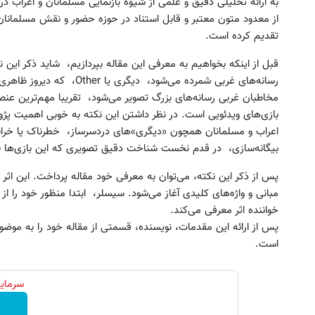
انان و اعراب در بازی‌های ویدئویی پرداخته است، و به این ترتیب یکی
ر و نقش مسلمانان در رسانه‌های نوظهور را به علاقه‌مندان این حوزه‌
تقدیم کرده است.
شاید ذکر این نکته مفید باشد که امروزه الگوی «ما/آنها» الگوی مسلط
و امروز به شکل مسلمانان برای
یبا مهم‌ترین عنصر ایجاد تنش، تعلیق و گره داستانی در روایت‌های
 خوبی اهمیت پژوهش سیسلر را برای ما روشن می‌سازد، چرا که نقش
ک تقویت موی جلبک توی حمومت
سریع‌ترین راه فروش خودروی شما 
 خطرناک یا خرابکار!! آنقدر پررنگ شده است که برای مقابله با این
خالیه!45%تخفیف
ثبت خودرو ✅
ری که این بازی‌ها برای کاربران خود می‌سازند، ضروری می‌نماید.
خرید محصول
 منظور خود را از بازنمایی، پیشینه‌ پژوهش خود و نیز روش خود را به
خواننده‌ اثر معرفی می‌کند.
مقاله‌ خود را به موضوع «شرق‌شناسی در عصر دیجیتال» اختصاص داده
است.
لیک کن