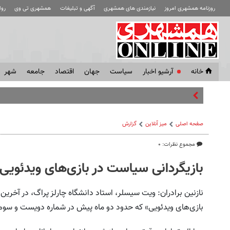
روزنامه همشهری امروز
نیازمندی های همشهری
آگهی و تبلیغات
همشهری تی وی
رو
خانه
آرشیو اخبار
سياست
جهان
اقتصاد
جامعه
شهر
اونس ط
صفحه اصلی
میز آنلاین
گزارش
مجموع نظرات: ۰
بازیگردانی سیاست در بازی‌های ویدئویی
نازنین برادران: ویت سیسلر، استاد دانشگاه چارلز پراگ، در آخرین م
بازی‌های ویدئویی» که حدود دو ماه پیش در شماره دویست و سوم