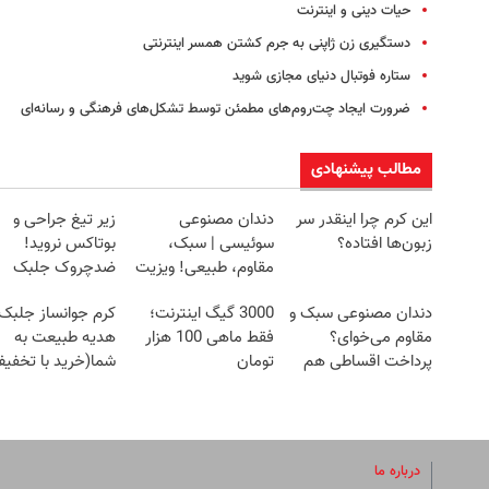
حیات دینی و اینترنت
دستگیری زن ژاپنی به جرم کشتن همسر اینترنتی
ستاره فوتبال دنیای مجازی شوید
ضرورت ایجاد چت‌روم‌های مطمئن توسط تشکل‌های فرهنگی و رسانه‌ای
مطالب پیشنهادی
این کرم چرا اینقدر سر
دندان مصنوعی
زیر تیغ جراحی و
زبون‌ها افتاده؟
سوئیسی | سبک،
بوتاکس نروید!
مقاوم، طبیعی! ویزیت
ضدچروک جلبک
رایگان+پرداخت
با40%تخفیف
دندان مصنوعی سبک و
3000 گیگ اینترنت؛
کرم جوانساز جلبک
اقساطی😍
مقاوم می‌خوای؟
فقط ماهی 100 هزار
هدیه طبیعت به
پرداخت اقساطی هم
تومان
شما(خرید با تخفی
داریم!😍 | 📍تهران
ویژه)
درباره ما