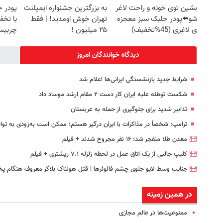
بشین توی خونه و راحت لاغر
به بزرگترین جشنواره ایمپلنت
پودر ج
شو⬅️پودر جلبک سبز معجزه
تهران خوش اومدید! | فقط
ی لاغری (45%تخفیف)
۲۵ میلیون !
چربیس
دیدگاه خوانندگان امروز
شرایط جدید بازنشستگی ایرانی‌ها اعلام شد
شکست توطئه علیه ایران کار دست ۲ مقام ارشد موساد داد
تدابیر شدید برای جلوگیری از حمله به عربستان
ترامپ: شخصاً در مذاکرات با ایران درگیر هستم؛ ممکن است به‌زودی به توا
معدن طلا منفجر شد؛ ۱۶ نفر مجروح شدند + فیلم
کلیپ جالبی از یک اتاق عمل در لحظه زلزله ۷.۱ ریشتری + فیلم
جنایت وسط لایو جلوی چشم فالوئرها | قتل هولناک بلاگر معروف هنگام پ
در همین زمینه
ممنوعیت‌ها در عالم مجازی