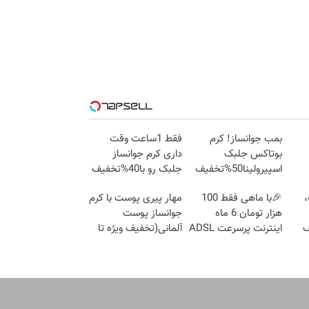
بمب جوانساز! کرم
فقط 1ساعت وقت
بوتاکس جلبک
داری کرم جوانساز
اسپیرولینا50%تخفیف
جلبک رو با40%تخفیف
بخری!
،
🎉با ماهی فقط 100
مهار پیری پوست با کرم
هزار تومان 6 ماه
جوانساز پوست
ف
اینترنت پرسرعت ADSL
آلمانی(تخفیف ویژه تا
بگیر!!
امشب)