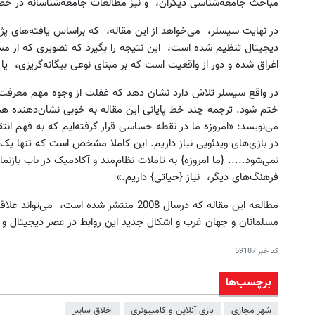
مباحث جامعه‌شناسی دیگران، و نیز مطالعات جامعه‌شناسانه در خ
در نهایت سیسلر، می‌خواهد از این مقاله، که براساس یافته‌های پژ
دیجیتال تنظیم شده است، این نتیجه را بگیرد که تصویری که از مسل
اغراق شده و دور از واقعیت است که بر مبنای نوعی بیگانه‌گریزی، ی
در واقع سیسلر تلاش دارد نشان دهد که غفلت از وجوه مهم معرفت‌شن
ختم شود. ترجمه‌ چند خط پایانی این مقاله به خوبی نشان‌دهنده هم
می‌نویسد: «امروزه ما در نقطه‌ حساسی قرار گرفته‌ایم که به فهم انتق
در بازی‌های ویدئویی نیاز داریم. این کاملا مشخص است که تنها یک 
نمی‌شود..... {ما امروزه} به تاملات نظام‌مند و آکادمیک در باب بازنمای
فرهنگ‌های دیگر، نیاز {حیاتی} داریم.»
مطالعه این مقاله که درسال 2008 منتشر شده اس
مسلمانان و جهان غرب و اشکال جدید این روابط در عصر دیجیتال و 
کد خبر
59187
برچسب‌ها
شهر مجازی
بازی آنلاین و کامپیوتری
اخلاق سایبر