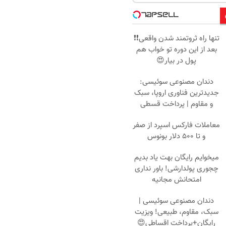
تنها راه ثروتمند شدن واقعی❗❗
بعد از این دوره تو خواب هم
پول در بیار😍
دندان مصنوعی سوئیسی:
جدیدترین فناوری اروپا، سبک
و مقاوم | پرداخت قسطی
معاملات فارکس اسپرد از صفر
و تا ۵۰۰ دلار بونوس
میخوایم رایگان بهت یاد بدیم
چجوری پولدارشی! باور نداری
امتحانش مجانیه
دندان مصنوعی سوئیسی |
سبک، مقاوم، طبیعی! ویزیت
رایگان+پرداخت اقساطی😍