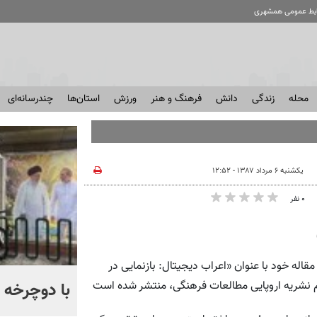
ابط عمومی همشهری
محله
زندگی
دانش
فرهنگ و هنر
ورزش
استان‌ها
چندرسانه‌ای
یکشنبه ۶ مرداد ۱۳۸۷ - ۱۲:۵۲
۰ نفر
قاله‌ خود با عنوان «اعراب دیجیتال: بازنمایی در
آمیتاب باچان به ایران می‌آید
با دوچرخه ب
 نشریه اروپایی مطالعات فرهنگی، منتشر شده است
+ فیلم