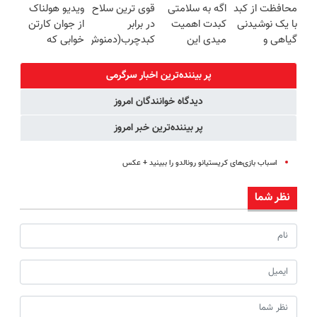
محافظت از کبد
اگه به سلامتی
قوی ترین سلاح
ویدیو هولناک
برگردون
سبک و مقاوم |
خرید با تخفیف
سلامت+55تخفیف)
با یک نوشیدنی
کبدت اهمیت
در برابر
از جوان کارتن
(40%off)
پرداخت قسطی
گیاهی و
میدی این
کبدچرب(دمنوش
خوابی که
سالم(تخفیف تا
دمنوش رو
سم زدای
میلیاردر شد.
امشب)
استفاده کن
گیاهی55%تخفیف)
آموزش رایگان
پر بیننده‌ترین اخبار سرگرمی
دیدگاه خوانندگان امروز
پر بیننده‌ترین خبر امروز
اسباب‌ بازی‌های کریستیانو رونالدو را ببینید + عکس
نظر شما