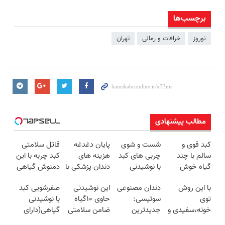
برچسب‌ها
نوروز
خرافات و رمالی
تهران
مطالب پیشنهادی
کبد قوی و
شست و شوی
پایان دغدغه
قاتل سلامتی
سالم با چند
چربی های کبد
هزینه های
کبد چربه با این
گیاه خوش
با نوشیدنی
دندان پزشکی با
دمنوش گیاهی
طعم
گیاهی(55%تخفیف)
پک سفید
کبدتو بیمه کن
با این روش
دندان مصنوعی
این نوشیدنی
صفرشویی کبد
کننده خانگی
توی
سوئیسی:
حاوی ۱۰گیاه
با نوشیدنی
خونه،سفیدی و
جدیدترین
ضامن سلامتی
گیاهی(دارای
زیبایی دندوناتو
فناوری اروپا،
کبدته! لینک
سیب