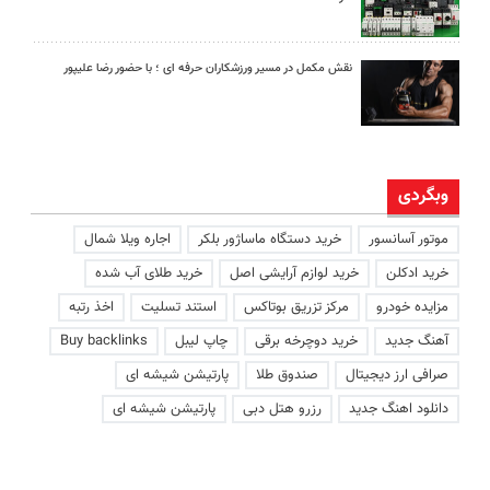
نقش مکمل در مسیر ورزشکاران حرفه ای ؛ با حضور رضا علیپور
وبگردی
موتور آسانسور
خرید دستگاه ماساژور بلکر
اجاره ویلا شمال
خرید ادکلن
خرید لوازم آرایشی اصل
خرید طلای آب شده
مزایده خودرو
مرکز تزریق بوتاکس
استند تسلیت
اخذ رتبه
آهنگ جدید
خرید دوچرخه برقی
چاپ لیبل
Buy backlinks
صرافی ارز دیجیتال
صندوق طلا
پارتیشن شیشه ای
دانلود اهنگ جدید
رزرو هتل دبی
پارتیشن شیشه ای