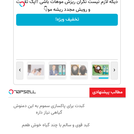
ک جهت
دیگه لازم نیست نگران ریزش موهات باشی !!پک تقویت
و رویش مجدد ریشه مو👇
تخفیف ویژه!
›
‹
مطالب پیشنهادی
کبدت برای پاکسازی سموم به این دمنوش
گیاهی نیاز داره
کبد قوی و سالم با چند گیاه خوش طعم