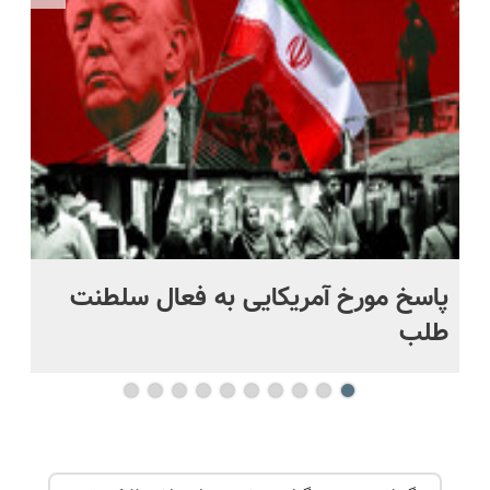
و مقاوم |
ویزیت
کنی؟
ویژه
پرداخت
رایگان+پرداخت
((پرسش‌نامه))
قسطی
اقساطی😍
پاسخ مورخ آمریکایی به فعال سلطنت
با
طلب