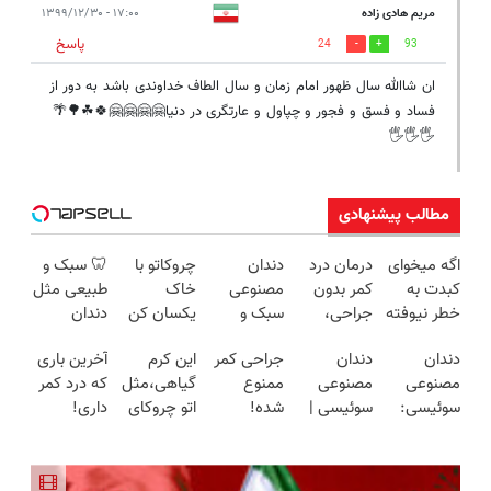
مریم هادی زاده
۱۷:۰۰ - ۱۳۹۹/۱۲/۳۰
پاسخ
24
93
ان شاالله سال ظهور امام زمان و سال الطاف خداوندی باشد به دور از
فساد و فسق و فجور و چپاول و عارتگری در دنیا🤗🤗🤗🤗🍀☘🌳🌴
🖐🖐🖐
مطالب پیشنهادی
اگه میخوای
درمان درد
دندان
چروکاتو با
🦷 سبک و
کبدت به
کمر بدون
مصنوعی
خاک
طبیعی مثل
خطر نیوفته
جراحی،
سبک و
یکسان کن
دندان
این دمنوش
تزریق ◀
مقاوم
(روش
خودت!
دندان
دندان
جراحی کمر
این کرم
آخرین باری
گیاهی رو
پرسش‌نامه
می‌خوای؟
خانگی+آسان+به
نصب آسان
مصنوعی
مصنوعی
ممنوع
گیاهی،مثل
که درد کمر
فراموش
رو پر کن ▶
پرداخت
صرفه)
و پرداخت
سوئیسی:
سوئیسی |
شده!
اتو چروکای
داری!
نکن😨
اقساطی هم
اقساطی 💳
جدیدترین
سبک،
میخوای
پوستتو
◗پرسش‌نامه
داریم!😍 |
📍 تهران
فناوری
مقاوم،
کمرت رو در
صاف
رو پر کن◖
📍تهران
اروپا، سبک
طبیعی!
منزل درمان
میکنه!+تخفیف