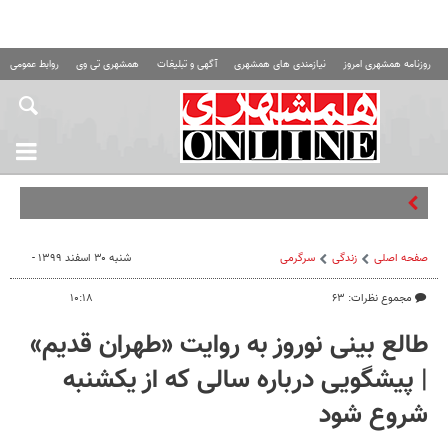
روزنامه همشهری امروز
نیازمندی های همشهری
آگهی و تبلیغات
همشهری تی وی
روابط عمومی ه
ا
صفحه اصلی
زندگی
سرگرمی
شنبه ۳۰ اسفند ۱۳۹۹ -
مجموع نظرات: ۶۳
۱۰:۱۸
طالع بینی نوروز به روایت «طهران قدیم»
| پیشگویی درباره سالی که از یکشنبه
شروع شود