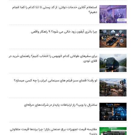
استعلام آنلاین خدمات دولتی: از کد پستی تا ثنا کدام را کجا انجام
دهیم؟
چرا باتری آیفون زود خالی می شود؟ ۹ راهکار واقعی
برای سفرهای طولانی کدام اتوبوس را انتخاب کنیم؟ راهنمای خرید در
فلای تودی
لو رفت! فضای سبز فیلم های سینمایی ایران را چه کسی میسازد؟
سانترال یا ویپ؟ راز ارتباطات پایدار در شرکت‌های حرفه‌ای
مقایسه قیمت تجهیزات برق صنعتی بازار؛ چرا برندها قیمت متفاوتی
دارند؟