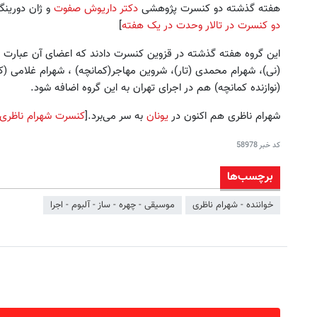
هفته گذشته دو کنسرت پژوهشی
دکتر داریوش صفوت
و ژان دورینگ
دو کنسرت در تالار وحدت در یک هفته
]
این گروه هفته گذشته در قزوین کنسرت دادند که اعضای آن عبارت بود
(نی)، شهرام محمدی (تار)، شروین مهاجر(کمانچه) ، شهرام غلامی (ک
(نوازنده کمانچه) هم در اجرای تهران به این گروه اضافه شود.
شهرام ناظری هم اکنون در
یونان
به سر می‌برد.[
کنسرت شهرام ناظری 
کد خبر
58978
برچسب‌ها
خواننده - شهرام ناظری
موسیقی - چهره - ساز - آلبوم - اجرا