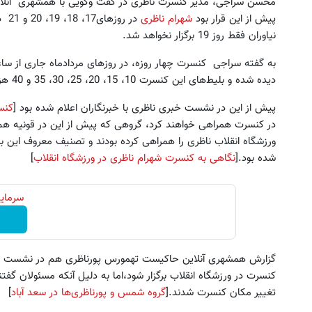
محسن سراجی، مدیر کنسرت ناظری در گفت وگویی با همشهری آنلاین
پیش از این قرار بود
شهرام ناظری
در 
نیاوران فقط روز 19 برگزار نخواهد شد.
دیده شده و بلیط‌های این کنسرت 10، 15، 20، 25، 30، 35 و 40 هزار تومان است.
پیش از این در نشست خبری ناظری با خبرنگاران اعلام شده بود [
کنس
ین کوییک گذاشتی برای فروش ؟ اینجا
جای این پک تقویت موی جلبک 
در کنسرت همراهی خواهند کرد، گروهی که پیش از این در قونیه هم 
سریع و راحت بفروش
خالیه!45%تخفیف
ورزشگاه انقلاب ناظری را همراهی کرده بودند و تصنیف معروف این ب
شده بود.[
نگاهی به کنسرت شهرام ناظری در ورزشگاه انقلاب
]
درخواست فروش
خرید محصول
سرمایه
گزارش همشهری آنلاین حاکیست‌ تهمورس پورناظری هم در نشست خبر
کنسرت در ورزشگاه انقلاب برگزار شود،‌اما به دلیل آنکه مسئولان 
تغییر مکان کنسرت شدند.[
گروه شمس و پورناظری‌ها در سعد ‌آباد
]