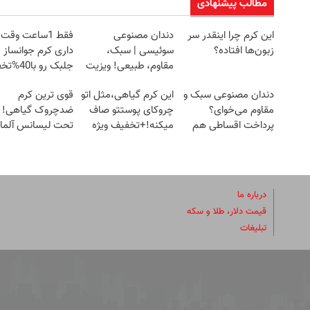
مطالب پیشنهادی
این کرم چرا اینقدر سر
دندان مصنوعی
فقط 1ساعت وقت
زبون‌ها افتاده؟
سوئیسی | سبک،
داری کرم جوانساز
مقاوم، طبیعی! ویزیت
جلبک رو با
رایگان+پرداخت
بخری!
دندان مصنوعی سبک و
این کرم گیاهی،مثل اتو
قوی ترین کرم
اقساطی😍
مقاوم می‌خوای؟
چروکای پوستتو صاف
ضدچروک گیاهی!
پرداخت اقساطی هم
میکنه!+تخفیف ویژه
تحت لیسانس آلما
داریم!😍 | 📍تهران
(40%تخفیف زمستانی)
درباره ما
قیمت دلار، طلا و سکه
تبلیغات