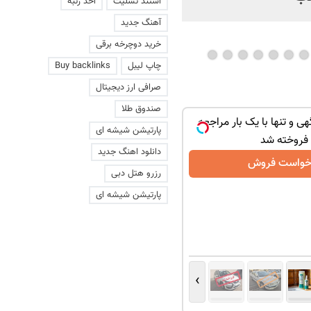
استند تسلیت
اخذ رتبه
آهنگ جدید
خرید دوچرخه برقی
چاپ لیبل
Buy backlinks
صرافی ارز دیجیتال
صندوق طلا
هی و تنها با یک بار مراجعه
پارتیشن شیشه ای
فروخته شد
دانلود اهنگ جدید
خواست فروش
رزرو هتل دبی
پارتیشن شیشه ای
›