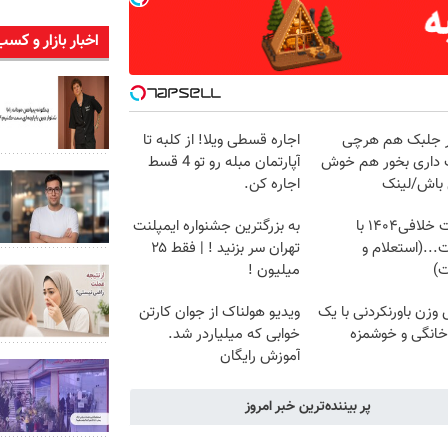
اخبار بازار و کسب
در جلبک هم هرچی
اجاره‌ قسطی ویلا! از کلبه تا
داری بخور هم خوش
آپارتمان مبله رو تو 4 قسط
باش/لینک
اجاره کن.
دریافت خلافی۱۴۰۴ با
به بزرگترین جشنواره ایمپلنت
...(استعلام و
تهران سر بزنید ! | فقط ۲۵
ت)
میلیون !
زن باورنکردنی با یک
ویدیو هولناک از جوان کارتن
انگی و خوشمزه
خوابی که میلیاردر شد.
آموزش رایگان
پر بیننده‌ترین خبر امروز