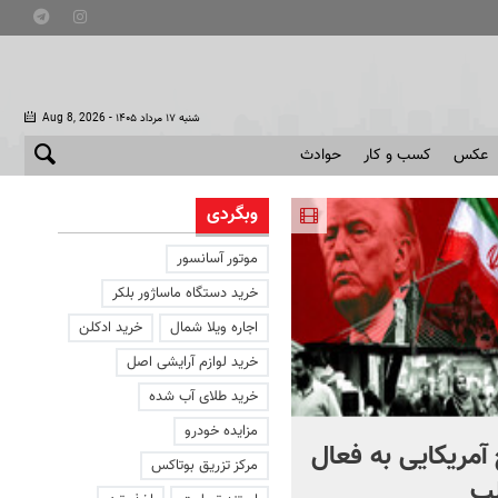
- شنبه ۱۷ مرداد ۱۴۰۵
Aug 8, 2026
عکس
کسب و کار
حوادث
وبگردی
موتور آسانسور
خرید دستگاه ماساژور بلکر
اجاره ویلا شمال
خرید ادکلن
خرید لوازم آرایشی اصل
خرید طلای آب شده
مزایده خودرو
آمریکایی به فعال
با دوچرخه به مترو بروید
مرکز تزریق بوتاکس
ب