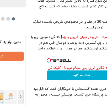
 بدون اشاره به دلایل تغییر مکان کنسرت گفت:
روزهای17، 18، 19، 20 و 21 در تالار کشور کنسرت داشته باشد که کنسرت کاخ
به گفته سراجی کنسرت چهار روزه، در روزهای مردادماه جاری از ساعت 20 در فضای باز مجموعه‌ی تاریخی یادشده تدارک
رت ناظری در تهران قزوین و یزد
] که گروه مولوی وی را
توی حمومت
تنها در چند ساعت و با یکبار مراجعه فروخته
بدون نیاز به آگ
با وی کنسرتی داده بودند و دو سال قبل هم در
شد ✅
شکنم آن بشکنم هم در همان زمان خوانده و اجرا
درخواست فروش
در
 گذاری ارزی روی سهام تویوتا - کلیک کن
ثبت نام کنید
ی هفته گذشته‌اش با خبرنگاران گفت که قرار بود
گفتند ورزشگاه جای کنسرت موسیقی نیست ، مجبور به
‹