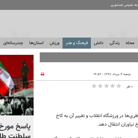
ابط عمومی همشهری
محله
زندگی
دانش
فرهنگ و هنر
ورزش
استان‌ها
چندرسانه‌ای
جمعه ۴ مرداد ۱۳۸۷ - ۱۴:۵۲
۰ نفر
ها در ورزشگاه انقلاب و تغییر آن به کاخ
شادمهر عقیلی قطعه «گل
پاسخ مورخ 
خ نیاوران انتقال دهد.
یاس» را بازخوانی کرد | ببینید
سلطنت طل