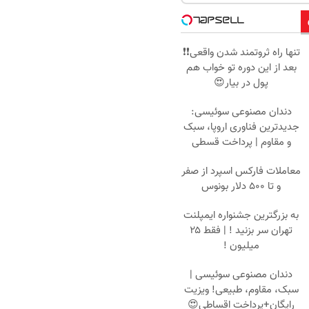
تنها راه ثروتمند شدن واقعی❗❗
بعد از این دوره تو خواب هم
پول در بیار😍
دندان مصنوعی سوئیسی:
جدیدترین فناوری اروپا، سبک
و مقاوم | پرداخت قسطی
معاملات فارکس اسپرد از صفر
و تا ۵۰۰ دلار بونوس
به بزرگترین جشنواره ایمپلنت
تهران سر بزنید ! | فقط ۲۵
میلیون !
دندان مصنوعی سوئیسی |
سبک، مقاوم، طبیعی! ویزیت
رایگان+پرداخت اقساطی😍