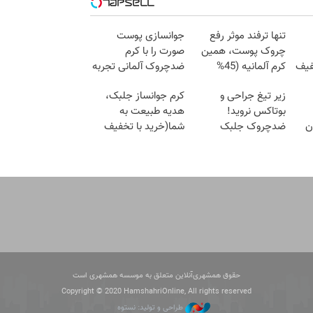
تنها ترفند موثر رفع
جوانسازی پوست
چروک پوست، همین
صورت را با کرم
40%تخفیف
کرم آلمانیه (45%
ضدچروک آلمانی تجربه
تخفیف)
کنید!
زیر تیغ جراحی و
کرم جوانساز جلبک،
بوتاکس نروید!
هدیه طبیعت به
ن
ضدچروک جلبک
شما(خرید با تخفیف
با40%تخفیف
ویژه)
حقوق همشهری‌آنلاین متعلق به موسسه همشهری است
Copyright © 2020 HamshahriOnline, All rights reserved
طراحی و تولید: نستوه