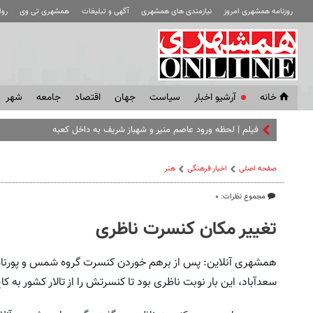
روزنامه همشهری امروز
نیازمندی های همشهری
آگهی و تبلیغات
همشهری تی وی
رو
خانه
آرشیو اخبار
سياست
جهان
اقتصاد
جامعه
شهر
فیلم | لحظه ورود عاصم منیر و شهباز شریف به داخل کعبه
صفحه اصلی
اخبار فرهنگی
هنر
مجموع نظرات: ۰
تغییر مکان کنسرت ناظری
همشهری آنلاین: پس از برهم خوردن کنسرت گروه شمس و پورناظری‌
سعدآباد، این بار نوبت ناظری بود تا کنسرتش را از تالار کشور به کا