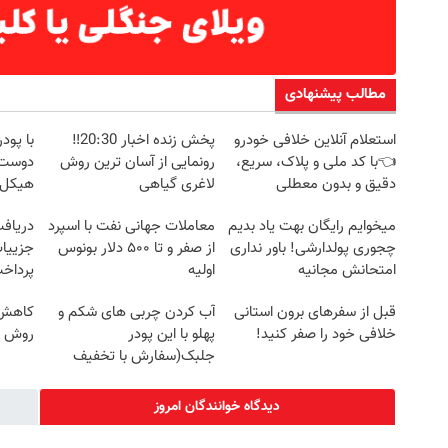
مطالب پیشنهادی
استعلام آنلاین خلافی خودرو
پخش زنده اخبار 20:30‼️
با پو
👈با کد ملی و پلاک، سریع،
رونمایی از آسان ترین روش
دوست 
دقیق و بدون معطلی
لاغری گیاهی
هیکل 
خرید45%off
میخوایم رایگان بهت یاد بدیم
معاملات جهانی نفت با اسپرد
چجوری پولدارشی! باور نداری
از صفر و تا ۵۰۰ دلار بونوس
جزییات
امتحانش مجانیه
اولیه
پرداخ
قبل از سفرهای برون استانی
آب کردن چربی های شکم و
کاهش و
خلافی خود را صفر کنید!
پهلو با این پودر
روش خ
جلبک(سفارش با تخفیف
ویژه)
دیدگاه خوانندگان امروز