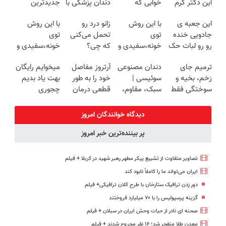
این دکتر کرم
خوابی که
دندان پزشکی با
جدیدترین
ترمیم کننده 23
میلیاردر شد.
پک سفید
فناوری اروپا،
این جعبه ی
با این روش
زانو درد رو
با این روش
روزه ساخت!
آموزش رایگان
کننده خانگی
سبک و مقاوم |
جادویی خنده
توی
تحمل می‌کنی
توی
پرداخت قسطی
رو رو لبات حک
خونه،سفیدی و
که چی؟
خونه،سفیدی و
میکنه
زیبایی دندوناتو
راه‌حلش
زیبایی دندوناتو
ترمیم جای
دندان مصنوعی
آرتروز مفاصل
میخوایم رایگان
خرید40%تخفیف
برگردون
همین‌جاست!
برگردون(40%off)
زخم، بخیه و
سوئیسی |
خود را به طور
بهت یاد بدیم
(40%off)
سوختگی فقط
سبک، مقاوم،
قطعی درمان
چجوری
در 3 هفته!!😍
طبیعی! ویزیت
کنید!
پولدارشی! باور
رایگان+پرداخت
◗پرسش‌نامه◖
نداری امتحانش
دیدگاه خوانندگان امروز
اقساطی😍
مجانیه
پر بیننده‌ترین خبر امروز
تصاویر متفاوت از تشییع پیکر مطهر رهبر شهید در کربلا + فیلم
ایران می‌تواند ما را کاملاً نابود کند
دور زدن ترافیک ستارخان با طرح کلان ترافیکی+ فیلم
گزینه پرسپولیس را با ۷۰ میلیارد فروختند
صحنه ای نادر از حیات وحش ایران در سبلان + فیلم
معدن طلا منفجر شد؛ ۱۶ نفر مجروح شدند + فیلم