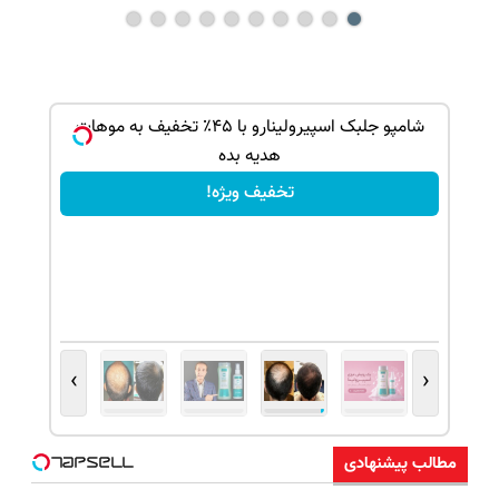
ک جهت
شامپو جلبک اسپیرولینارو با ۴۵٪ تخفیف به موهات
هدیه بده
تخفیف ویژه!
›
‹
مطالب پیشنهادی