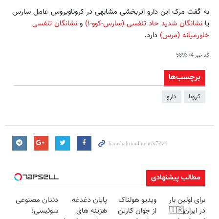
به گفت مرک این دارو اثربخشی مشابهی در کروناویروس عامل سارس
یا
نشانگان شدید حاد تنفسی (سارس-کوو-۱)
و
نشانگان تنفسی
خاورمیانه (مرس)
دارد.
کد خبر
589374
برچسب‌ها
کرونا
دارو
مطالب پیشنهادی
برای اولین بار
ویدیو هولناک
پایان دغدغه
دندان مصنوعی
در ایران🇮🇷
از جوان کارتن
هزینه های
سوئیسی: