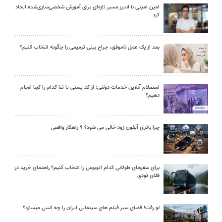
امین امینی با اندرز مسیر تازه‌ای برای آموزش شخصی‌سازی‌شده ایجاد
کرد
بعد از یک عمل ناموفق، جراح بینی ترمیمی را چگونه انتخاب کنیم؟
استعلام آنلاین خدمات دولتی: از کد پستی تا ثنا کدام را کجا انجام
دهیم؟
چرا باتری آیفون زود خالی می شود؟ ۹ راهکار واقعی
برای سفرهای طولانی کدام اتوبوس را انتخاب کنیم؟ راهنمای خرید در
فلای تودی
لو رفت! فضای سبز فیلم های سینمایی ایران را چه کسی میسازد؟