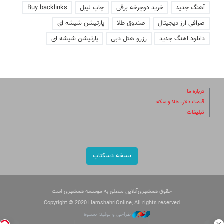
آهنگ جدید
خرید دوچرخه برقی
چاپ لیبل
Buy backlinks
صرافی ارز دیجیتال
صندوق طلا
پارتیشن شیشه ای
دانلود اهنگ جدید
رزرو هتل دبی
پارتیشن شیشه ای
درباره ما
قیمت دلار، طلا و سکه
تبلیغات
نسخه دسکتاپ
حقوق همشهری‌آنلاین متعلق به موسسه همشهری است
Copyright © 2020 HamshahriOnline, All rights reserved
طراحی و تولید: نستوه