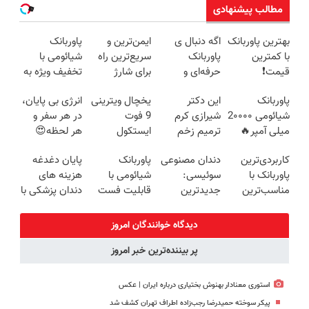
مطالب پیشنهادی
بهترین پاوربانک
اگه دنبال ی
ایمن‌ترین و
پاوربانک
با کمترین
پاوربانک
سریع‌ترین راه
شیائومی با
قیمت❗
حرفه‌ای و
برای شارژ
تخفیف ویژه به
قیمت مناسبی
گوشی😍👌🏻
مدت محدود🔥
پاوربانک
این دکتر
یخچال ویترینی
انرژی بی پایان،
تخفیف رو از
شیائومی 2۰۰۰۰
شیرازی کرم
9 فوت
در هر سفر و
دست نده👌🏻
میلی آمپر🔥
ترمیم زخم
ایستکول
هر لحظه😍
(تخفیف +
ایرانی را
(جدید)
پاوربانک
کاربردی‌ترین
دندان مصنوعی
پاوربانک
پایان دغدغه
پرداخت درب
ساخت!!!
شیائومی با
پاوربانک با
سوئیسی:
شیائومی با
هزینه های
منزل)
تخفیف ویژه🔥
مناسب‌ترین
جدیدترین
قابلیت فست
دندان پزشکی با
قیمت❗
فناوری اروپا،
شارژ در زمان
پک سفید
سبک و مقاوم |
های بی برقی⚡
کننده خانگی
دیدگاه خوانندگان امروز
پرداخت قسطی
پر بیننده‌ترین خبر امروز
استوری معنادار بهنوش بختیاری درباره ایران | عکس
پیکر سوخته حمیدرضا رجب‌زاده اطراف تهران کشف شد