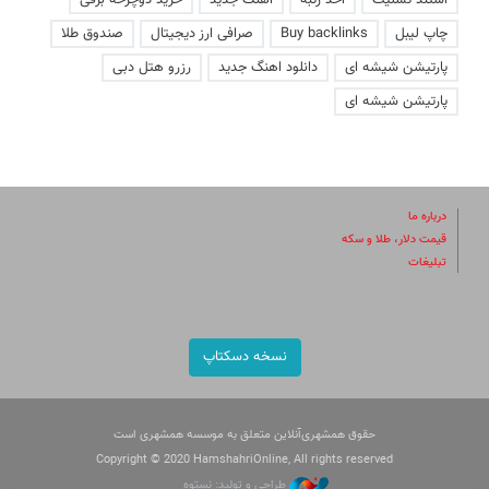
استند تسلیت
اخذ رتبه
آهنگ جدید
خرید دوچرخه برقی
چاپ لیبل
Buy backlinks
صرافی ارز دیجیتال
صندوق طلا
پارتیشن شیشه ای
دانلود اهنگ جدید
رزرو هتل دبی
پارتیشن شیشه ای
درباره ما
قیمت دلار، طلا و سکه
تبلیغات
نسخه دسکتاپ
حقوق همشهری‌آنلاین متعلق به موسسه همشهری است
Copyright © 2020 HamshahriOnline, All rights reserved
طراحی و تولید: نستوه