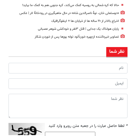
حالا که کره شمالی به روسیه کمک می‌کند، کره جنوبی هم به کمک ما بیاید!
«دوستعلی خان، نوۀ ناصرالدین شاه» در حال ماهیگیری در رودخانۀ لار | عکس
اخراج بالاتر از ۲۰ ساله ها از خیابان ها + اینفوگرافیک
پایان هولناک یک جدایی | قتل ۳نفر و خودکشی شوهر عصبانی
تصاویر خیره‌کننده ازچهره خون‌آلود توله یوزها پس از خوردن شکار
نظر شما
*
لطفا حاصل عبارت را در جعبه متن روبرو وارد کنید