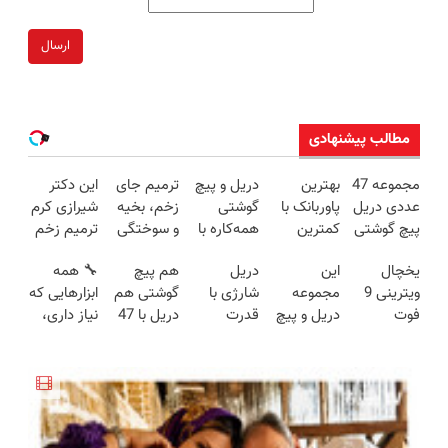
ارسال
مطالب پیشنهادی
مجموعه 47
بهترین
دریل و پیچ
ترمیم جای
این دکتر
عددی دریل
پاوربانک با
گوشتی
زخم، بخیه
شیرازی کرم
پیچ گوشتی
کمترین
همه‌کاره با
و سوختگی
ترمیم زخم
شارژی
قیمت❗
گیربکس
فقط در 3
ایرانی را
یخچال
این
دریل
هم پیچ
🔧 همه
(تخفیف به
هوشمند ⚙️
هفته!!😍
ساخت!!!
ویترینی 9
مجموعه
شارژی با
گوشتی هم
ابزارهایی که
مدت
(نصف
فوت
دریل و پیچ
قدرت
دریل با 47
نیاز داری،
محدود)
قیمت بازار
ایستکول
گوشتی رو با
سوپرمن😉
تیکه
توی یه کیف
🔥)
(جدید)
گارانتی و
(مجموعه47عددی
کاربردی! تا
جمع شده!
نصف قیمت
با گارانتی
تخفیف داره
تخفیف به
بخر!😉
تعویض)
بخرش!🔥
مدت
محدود