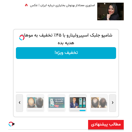
استوری معنادار بهنوش بختیاری درباره ایران | عکس
بک!
شامپو جلبک اسپیرولینارو با ۴۵٪ تخفیف به موهات
هدیه بده
تخفیف ویژه!
›
‹
مطالب پیشنهادی