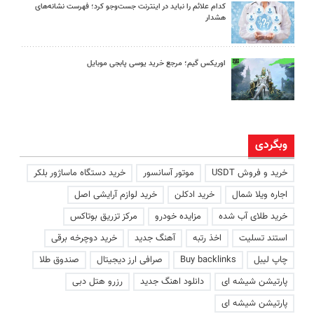
کدام علائم را نباید در اینترنت جست‌وجو کرد؛ فهرست نشانه‌های
هشدار
اوریکس گیم؛ مرجع خرید یوسی پابجی موبایل
وبگردی
خرید و فروش USDT
موتور آسانسور
خرید دستگاه ماساژور بلکر
اجاره ویلا شمال
خرید ادکلن
خرید لوازم آرایشی اصل
خرید طلای آب شده
مزایده خودرو
مرکز تزریق بوتاکس
استند تسلیت
اخذ رتبه
آهنگ جدید
خرید دوچرخه برقی
چاپ لیبل
Buy backlinks
صرافی ارز دیجیتال
صندوق طلا
پارتیشن شیشه ای
دانلود اهنگ جدید
رزرو هتل دبی
پارتیشن شیشه ای