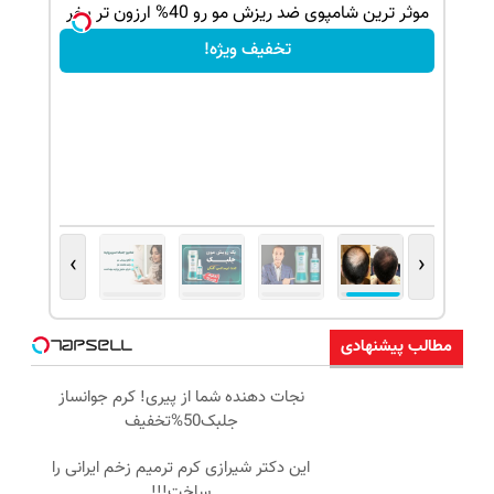
بک!
موثر ترین شامپوی ضد ریزش مو رو 40% ارزون تر بخر
تخفیف ویژه!
›
‹
مطالب پیشنهادی
نجات دهنده شما از پیری! کرم جوانساز
جلبک50%تخفیف
این دکتر شیرازی کرم ترمیم زخم ایرانی را
ساخت!!!