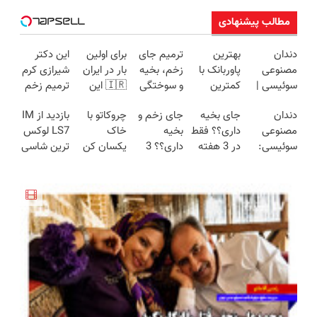
مطالب پیشنهادی
دندان
بهترین
ترمیم جای
برای اولین
این دکتر
مصنوعی
پاوربانک با
زخم، بخیه
بار در ایران
شیرازی کرم
سوئیسی |
کمترین
و سوختگی
🇮🇷 این
ترمیم زخم
سبک،
قیمت❗
فقط در 3
دکتر کرم
ایرانی را
دندان
جای بخیه
جای زخم و
چروکاتو با
بازدید از IM
مقاوم،
هفته!!😍
ترمیم کننده
ساخت!!!
مصنوعی
داری؟؟ فقط
بخیه
خاک
LS7 لوکس
طبیعی!
23 روزه
سوئیسی:
در 3 هفته
داری؟؟ 3
یکسان کن
ترین شاسی
ویزیت
ساخت!
جدیدترین
ترمیمش
هفته‌ای
(روش
بلند برقی
رایگان+پرداخت
فناوری
کن!😍
محوش کن!
خانگی+آسان+به
ایران در
اقساطی😍
اروپا، سبک
صرفه)
باشگاه
و مقاوم |
انقلاب
پرداخت
قسطی