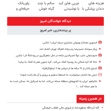
هزینه های
چربی های کبد
سالم با چند
پاوربانک
دندان پزشکی با
با نوشیدنی
گیاه خوش
حرفه‌ای و
پک سفید
گیاهی(55%تخفیف)
طعم
قیمت مناسبی
کننده خانگی
تخفیف رو از
دیدگاه خوانندگان امروز
دست نده👌🏻
پر بیننده‌ترین خبر امروز
استوری معنادار بهنوش بختیاری درباره ایران | عکس
پیکر سوخته حمیدرضا رجب‌زاده اطراف تهران کشف شد
«دوستعلی خان، نوۀ ناصرالدین شاه» در حال ماهیگیری در رودخانۀ لار | عکس
حالا که کره شمالی به روسیه کمک می‌کند، کره جنوبی هم به کمک ما بیاید!
اخراج بالاتر از ۲۰ ساله ها از خیابان ها + اینفوگرافیک
خیلی ها دلشان میخواست ما استعفا بدهیم و برویم و آن ها راحت شوند!
نتانیاهو: ایران به کشورهای منطقه حمله می‌کند، اما به اسرائیل نه؛ ممکن است به
ما هم حمله کند ...!
در همین زمینه
گله آیت‌الله محقق‌داماد از شورای عالی انقلاب فرهنگی