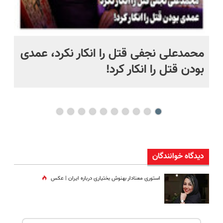
 به خاک
محمدعلی نجفی قتل را انکار نکرد، عمدی
عل
بودن قتل را انکار کرد!
آز
دیدگاه خوانندگان
استوری معنادار بهنوش بختیاری درباره ایران | عکس