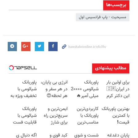
برچسب‌ها
مسیحیت - پاپ فرانسیس اول
مطالب پیشنهادی
برای اولین بار
پاوربانک
انرژی بی پایان،
پاوربانک
در ایران🇮🇷
شیائومی 2۰۰۰۰
در هر سفر و
شیائومی با
این دکتر کرم
میلی آمپر🔥
هر لحظه😍
تخفیف ویژه به
ترمیم کننده 23
(تخفیف +
پاوربانک
مدت محدود🔥
بهترین پاوربانک
کاربردی‌ترین
ایمن‌ترین و
پاوربانک
روزه ساخت!
پرداخت درب
شیائومی با
با کمترین
پاوربانک با
سریع‌ترین راه
شیائومی با
منزل)
تخفیف ویژه🔥
قیمت❗
مناسب‌ترین
برای شارژ
قابلیت فست
قیمت❗
گوشی😍👌🏻
شارژ در زمان
پایان دغدغه
شست و شوی
کبد قوی و
اگه دنبال ی
های بی برقی⚡