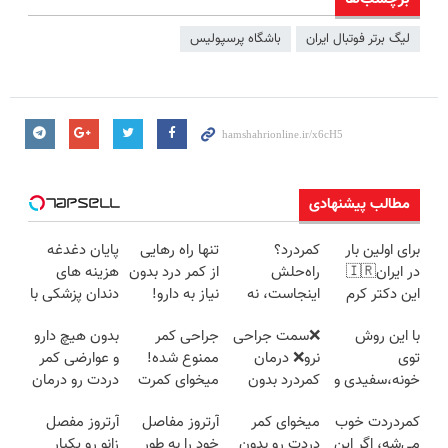
لیگ برتر فوتبال ایران
باشگاه پرسپولیس
مطالب پیشنهادی
برای اولین بار
کمردرد؟
تنها راه رهایی
پایان دغدغه
در ایران🇮🇷
راه‌حلش
از کمر درد بدون
هزینه های
این دکتر کرم
اینجاست، نه
نیاز به دارو!
دندان پزشکی با
ترمیم کننده 23
توی داروخونه
(◂پرسش‌نامه)
پک سفید
با این روش
❌سمت جراحی
جراحی کمر
بدون هیچ دارو
روزه ساخت!
کننده خانگی
توی
نرو❌ درمان
ممنوع شده!
و عوارضی کمر
خونه،سفیدی و
کمردرد بدون
میخوای کمرت
دردت رو درمان
زیبایی دندوناتو
قرص و دارو
رو در منزل
کن!
کمردردت خوب
میخوای کمر
آرتروز مفاصل
آرتروز مفصل
برگردون
درمان کنی؟
(پرسش‌نامه)
می‌شه، اگر این
دردت رو بدون
خود را به طور
زانو رو یکبار
(40%off)
((پرسش‌نامه))