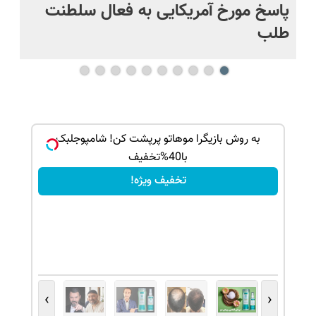
پاسخ مورخ آمریکایی به فعال سلطنت
با
طلب
ک جهت
به روش بازیگرا موهاتو پرپشت کن! شامپوجلبک
با40%تخفیف
تخفیف ویژه!
›
‹