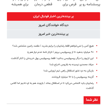
پرسشنامه رو پر
قرص برای
قطعی درمان
برای همیشه
کنی!!
همیشه خوب
کنید!
درمان کن!
کنی؟
◗پرسش‌نامه◖
◗پرسش‌نامه◖
پر بیننده‌ترین اخبار فوتبال ايران
(◂پرسش‌نامه
دیدگاه خوانندگان امروز
رو پر کن)
پر بیننده‌ترین خبر امروز
هیچ کس را نمی‌خواهم فقط رضاییان را برایم بخرید | مقصد رامین مشخص شد؟
۹۰ میلیارد بدهید تا از پرسپولیس بروم | تارتار نامه عدم نیاز هم زد
این لژیونر را دیگر پرسپولیسی بدانید؛ فقط پرسپولیس پول خریدش را کنار گذاشت
میلاد محمدی نرسیده به بلاروس اخراج شد!
بازیکن به درد نخور استقلال راهی تیم اروپایی شد!
گزینه پرسپولیس را با ۷۰ میلیارد فروختند
رضاییان باید التماس می‌کرد تا در استقلال بماند | بازوبند هم به او دادیم اما کلاس
گذاشت
نظر شما