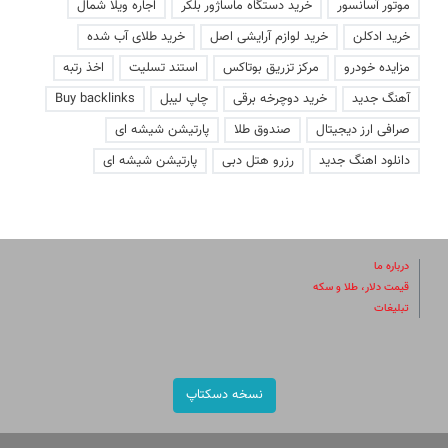
موتور آسانسور
خرید دستگاه ماساژور بلکر
اجاره ویلا شمال
خرید ادکلن
خرید لوازم آرایشی اصل
خرید طلای آب شده
مزایده خودرو
مرکز تزریق بوتاکس
استند تسلیت
اخذ رتبه
آهنگ جدید
خرید دوچرخه برقی
چاپ لیبل
Buy backlinks
صرافی ارز دیجیتال
صندوق طلا
پارتیشن شیشه ای
دانلود اهنگ جدید
رزرو هتل دبی
پارتیشن شیشه ای
درباره ما
قیمت دلار، طلا و سکه
تبلیغات
نسخه دسکتاپ