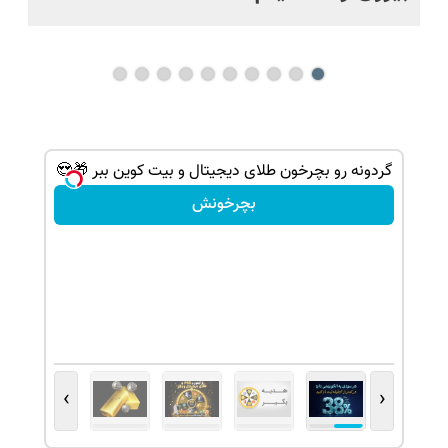
شانس بدون پوچ، از آیفون17تا PS5 و طلای
گردونه رو بچرخون طلای دیجیتال و بیت کوین ببر 🎁😍
بچرخونش
›
‹