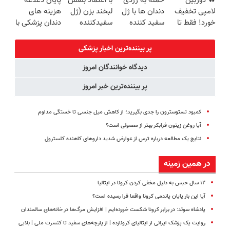
🔥 دوربین
حمله به زردی
با اعتماد بنفس
پایان دغدغه
برگردون
اقساطی هم
رایگان+پرداخت
برگردون(40%off)
لامپی تخفیف
دندان ها با ژل
لبخند بزن (ژل
هزینه های
(40%off)
داریم!😍 | 📍
اقساطی😍
خورد! فقط تا
سفید کننده
سفیدکننده
دندان پزشکی با
تهران
آخر امروز 🔥
دندان!
دندان40%تخفیف)
پک سفید
خرید40%تخفیف
کننده خانگی
پر بیننده‌ترین اخبار پزشکی
دیدگاه خوانندگان امروز
پر بیننده‌ترین خبر امروز
کمبود تستوسترون را جدی بگیرید؛ از کاهش میل جنسی تا خستگی مداوم
آیا روغن زیتون فرابکر بهتر از معمولی است؟
نتایج یک مطالعه درباره ترس از عوارض شدید داروهای کاهنده کلسترول
در همین زمینه
۱۲ سال حبس به دلیل مخفی کردن کرونا در ایتالیا
آیا این بار پایان پاندمی کرونا واقعا فرا رسیده است؟
پادشاه سوئد: در برابر کرونا شکست خورده‌ایم | افزایش مرگ‌ها در خانه‌های سالمندان
روایت یک پزشک ایرانی از ایتالیای کرونازده | از پارچه‌های سفید تا کنسرت ملی | بلایی