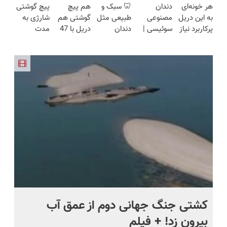
هر خونه‌ای
دندان
🦷 سبک و
هم پیچ
پیچ گوشتی
(تخفیف به
فناوری
هوشمند ⚙️
😉 (پرداخت
ساخت!!!
به این دریل
مصنوعی
طبیعی مثل
گوشتی هم
شارژی به
مدت
اروپا، سبک
(نصف
درب
پرکاربرد نیاز
سوئیسی |
دندان
دریل با 47
مدت
محدود)
و مقاوم |
قیمت بازار
منزل+گارانتی
داره😍 با
سبک،
خودت!
تیکه
محدود
پرداخت
🔥)
تعویض)
تخفیف بخر
مقاوم،
نصب آسان
کاربردی! تا
تخفیف
قسطی
😉👌🏻
طبیعی!
و پرداخت
تخفیف داره
خورد !
ویزیت
اقساطی 💳
بخرش!🔥
همین الان
رایگان+پرداخت
📍 تهران
سفارش بده
اقساطی😍
ماه +
کشتی‌ جنگ جهانی دوم از عمق آب
اف
بیرون زد! + فیلم
ما