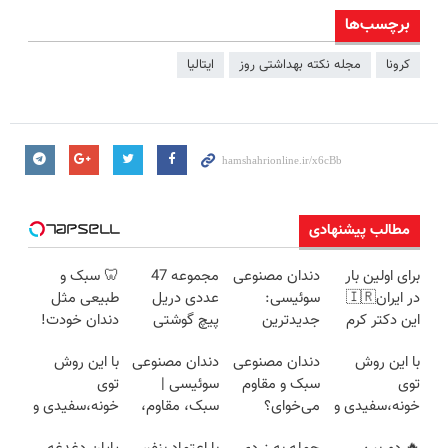
برچسب‌ها
کرونا
مجله نکته بهداشتی روز
ایتالیا
مطالب پیشنهادی
برای اولین بار
دندان مصنوعی
مجموعه 47
🦷 سبک و
در ایران🇮🇷
سوئیسی:
عددی دریل
طبیعی مثل
این دکتر کرم
جدیدترین
پیچ گوشتی
دندان خودت!
ترمیم کننده 23
فناوری اروپا،
شارژی (تخفیف
نصب آسان و
با این روش
دندان مصنوعی
دندان مصنوعی
با این روش
روزه ساخت!
سبک و مقاوم |
به مدت
پرداخت
توی
سبک و مقاوم
سوئیسی |
توی
پرداخت قسطی
محدود)
اقساطی 💳 📍
خونه،سفیدی و
می‌خوای؟
سبک، مقاوم،
خونه،سفیدی و
تهران
زیبایی دندوناتو
پرداخت
طبیعی! ویزیت
زیبایی دندوناتو