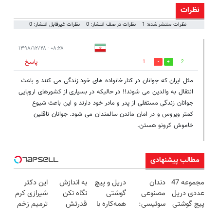
نظرات
نظرات منتشر شده: 1
نظرات در صف انتشار: 0
نظرات غیرقابل انتشار: 0
۰۸:۲۸ - ۱۳۹۸/۱۲/۲۸
پاسخ
1
2
مثل ایران که جوانان در کنار خانواده های خود زندگی می کنند و باعث
انتقال به والدین می شوند!! در حالیکه در بسیاری از کشورهای اروپایی
جوانان زندگی مستقلی از پدر و مادر خود دارند و این باعث شیوع
کمتر ویروس و در امان ماندن سالمندان می شود. جوانان ناقلین
خاموش کرونو هستن.
مطالب پیشنهادی
مجموعه 47
دندان
دریل و پیچ
به اندازش
این دکتر
عددی دریل
مصنوعی
گوشتی
نگاه نکن
شیرازی کرم
پیچ گوشتی
سوئیسی:
همه‌کاره با
قدرتش
ترمیم زخم
شارژی
جدیدترین
گیربکس
درحد هالکه
ایرانی را