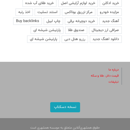
خرید ادکلن
خرید لوازم آرایشی اصل
خرید طلای آب شده
مزایده خودرو
مرکز تزریق بوتاکس
استند تسلیت
اخذ رتبه
آهنگ جدید
خرید دوچرخه برقی
چاپ لیبل
Buy backlinks
صرافی ارز دیجیتال
صندوق طلا
پارتیشن شیشه ای
دانلود اهنگ جدید
رزرو هتل دبی
پارتیشن شیشه ای
درباره ما
قیمت دلار، طلا و سکه
تبلیغات
نسخه دسکتاپ
حقوق همشهری‌آنلاین متعلق به موسسه همشهری است