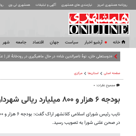
روزنامه همشهری امروز
نیازمندی های همشهری
آگهی و تبلیغات
همشهری تی وی
رو
خانه
آرشیو اخبار
سياست
جهان
اقتصاد
جامعه
شهر
«دوستعلی خان، نوۀ ناصرالدین شاه» در حال ماهیگیری در رودخانۀ لار | 
صفحه اصلی
استان‌ها
مرکزی
مجموع نظرات: ۰
بودجه ۶ هزار و ۸۰۰ میلیارد ریالی شهرداری اراک مصوب شد
در صحن علنی شورا به تصویب رسید.