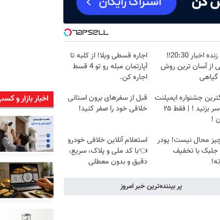
پخش زنده اخبار 20:30‼️
اجاره‌ قسطی ویلا! از کلبه تا
ی از آسان ترین روش
آپارتمان مبله رو تو 4 قسط
 گیاهی
اجاره کن.
گترین جشنواره ایمپلنت
قبل از سفرهای برون استانی
اخبار بازار و کسب
تهران سر بزنید ! | فقط ۲۵
خلافی خود را صفر کنید!
 !
یز محال نیست! پودر
استعلام آنلاین خلافی خودرو
 جلبک با تخفیف
👈با کد ملی و پلاک، سریع،
ه!
دقیق و بدون معطلی
پر بیننده‌ترین خبر امروز