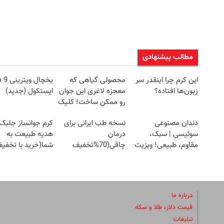
مطالب پیشنهادی
این کرم چرا اینقدر سر
محصولی گیاهی که
یخچال
زبون‌ها افتاده؟
معجزه لاغری این جوان
ایستکول (جدید)
رو ممکن ساخت! کلیک
جهت خرید
دندان مصنوعی
نسخه طب ایرانی برای
کرم جوانساز جلبک
سوئیسی | سبک،
درمان
هدیه طبیعت به
مقاوم، طبیعی! ویزیت
چاقی(70%تخفیف
شما(خرید با تخفی
رایگان+پرداخت
ویژه)
ویژه)
اقساطی😍
درباره ما
قیمت دلار، طلا و سکه
تبلیغات