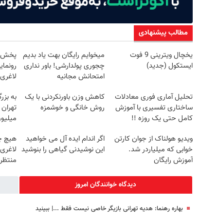
مطالب پیشنهادی
یخچال ویترینی 9 فوت
میخوایم رایگان بهت یاد بدیم
ایستکول (جدید)
چجوری پولدارشی! باور نداری
رونمای
امتحانش مجانیه
لاغری
تحلیل آماری فوری معادلات
کاهش وزن باورنکردنی با یک
به بزر
ساختاری تفسیری با آموزش
روش خانگی و خوشمزه
کامل حتی یک روزه !!
میلیون
ویدیو هولناک از جوان کارتن
اگر اندام ایده آل می خواهید
هیچ چ
خوابی که میلیاردر شد.
این نوشیدنی گیاهی را بنوشید
لاغری
آموزش رایگان
منتظرت
دیدگاه خوانندگان امروز
بهاره رهنما: هدیه تهرانی بازیگر خاصی نیست فقط ...|‌ ببینید