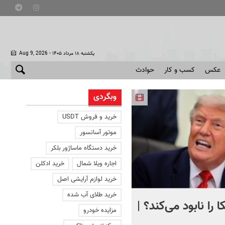
- یکشنبه ۱۸ مرداد ۱۴۰۵
Aug 9, 2026
عکس
کسب و کار
حوادث
وبگردی
خرید و فروش USDT
موتور آسانسور
خرید دستگاه ماساژور بلکر
اجاره ویلا شمال
خرید ادکلن
خرید لوازم آرایشی اصل
خرید طلای آب شده
 را نابود می‌کند؟ |
تصویری دردناک از دلفینی ک
مزایده خودرو
یک هفته کنار جسد بچه‌اش