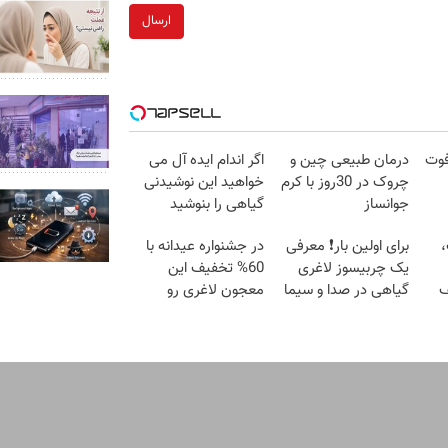
ارسال
 ویترینی 9 فوت
درمان طبیعی چین و
اگر اندام ایده آل می
چروک در 30روز با کرم
خواهید این نوشیدنی
جوانساز
گیاهی را بنوشید
آلمانی(45%تخفیف)
،
برای اولین بار❗ معرفی
در جشنواره عیدانه با
یک چربیسوز لاغری
60% تخفیف این
ف
گیاهی در صدا و سیما
معجون لاغری رو
🧨
سفارش بده