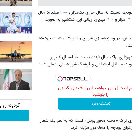
به گزارش همشهری آنلاین به نقل از ایرنا، مرتضی سورانه افزود: این بودجه نسبت به سال جاری یک‌هزار و ۹۰۰ میلیارد ریال
بیشتر است و در ارزیابی عملکرد مالی شهرداری در سال جاری بودجه ۴ هزار و ۹۰۰ میلیارد ریالی این کلانشهر به‌ صورت
خش، بهبود زیباسازی شهری و تقویت امکانات پارک‌ها
ت.
نایب رئیس شورای اسلامی کلانشهر اراک ادامه داد: بودجه فرهنگی شهرداری اراک سال آینده نسبت به امسال ۲ برابر
تقویت مسائل اجتماعی و فرهنگ شهرنشینی اعمال شده
دام ایده آل می خواهید این نوشیدنی گیاهی
را بنوشید
تخفیف ویژه!
نرم افزار حسابداری پیشران
گردونه رو بچرخ
اطلاعات بیشتر!
ری اراک «محله محور بودن» است که به نظر یک شعار
وان بودجه را محله‌مور هزینه کرد.