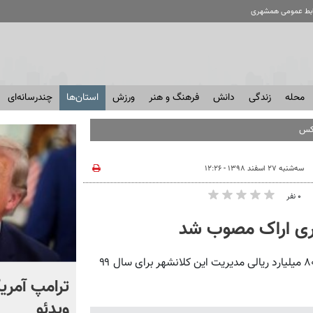
ابط عمومی همشهری
محله
زندگی
دانش
فرهنگ و هنر
ورزش
استان‌ها
چندرسانه‌ای
عکس
سه‌شنبه ۲۷ اسفند ۱۳۹۸ - ۱۲:۲۶
۰ نفر
نایب رئیس شورای اسلامی کلانشهر اراک گفت: بودجه ۶ هزار و ۸۰۰ میلیارد ریالی مدیریت این کلانشهر برای سال ۹۹
انتشار برای اولین بار؛ واکنش
ترامپ آمریکا
شهید لاریجانی به رد صلاحیت
ویدئو