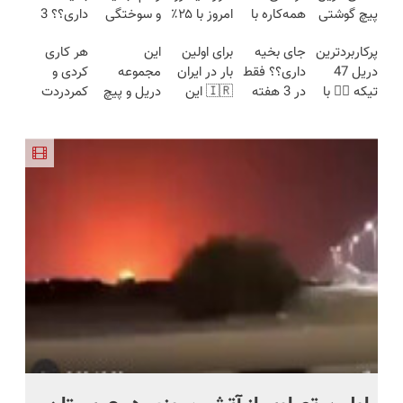
پیچ گوشتی
همه‌کاره با
امروز با ۲۵٪
و سوختگی
داری؟؟ 3
شارژی
گیربکس
تخفیف بخر
فقط در 3
هفته‌ای
پرکاربردترین
جای بخیه
برای اولین
این
هر کاری
(تخفیف به
هوشمند ⚙️
🔥
هفته!!😍
محوش کن!
دریل 47
داری؟؟ فقط
بار در ایران
مجموعه
کردی و
مدت
(نصف
تیکه 👈🏻 با
در 3 هفته
🇮🇷 این
دریل و پیچ
کمردردت
محدود)
قیمت بازار
کمترین
ترمیمش
دکتر کرم
گوشتی رو با
درمان نشد؟
🔥)
قیمت 🔥
کن!😍
ترمیم کننده
گارانتی و
پر کردن
23 روزه
نصف قیمت
پرسشنامه و
ساخت!
بخر!😉
دریافت راه
حل