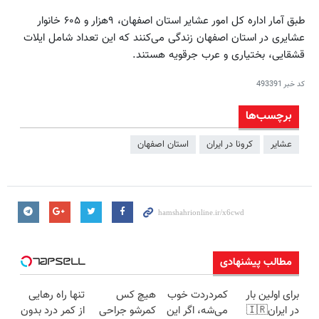
طبق آمار اداره کل امور عشایر استان اصفهان، ۹هزار و ۶۰۵ خانوار
عشایری در استان اصفهان زندگی می‌کنند که این تعداد شامل ایلات
قشقایی، بختیاری و عرب جرقویه هستند.
کد خبر
493391
برچسب‌ها
عشایر
كرونا در ايران
استان اصفهان
مطالب پیشنهادی
برای اولین بار
کمردردت خوب
هیچ کس
تنها راه رهایی
در ایران🇮🇷
می‌شه، اگر این
کمرشو جراحی
از کمر درد بدون