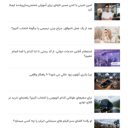
امین امینی با اندرز مسیر تازه‌ای برای آموزش شخصی‌سازی‌شده ایجاد
کرد
بعد از یک عمل ناموفق، جراح بینی ترمیمی را چگونه انتخاب کنیم؟
استعلام آنلاین خدمات دولتی: از کد پستی تا ثنا کدام را کجا انجام
دهیم؟
چرا باتری آیفون زود خالی می شود؟ ۹ راهکار واقعی
برای سفرهای طولانی کدام اتوبوس را انتخاب کنیم؟ راهنمای خرید در
فلای تودی
لو رفت! فضای سبز فیلم های سینمایی ایران را چه کسی میسازد؟