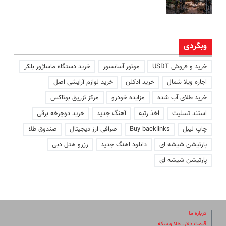
وبگردی
خرید و فروش USDT
موتور آسانسور
خرید دستگاه ماساژور بلکر
اجاره ویلا شمال
خرید ادکلن
خرید لوازم آرایشی اصل
خرید طلای آب شده
مزایده خودرو
مرکز تزریق بوتاکس
استند تسلیت
اخذ رتبه
آهنگ جدید
خرید دوچرخه برقی
چاپ لیبل
Buy backlinks
صرافی ارز دیجیتال
صندوق طلا
پارتیشن شیشه ای
دانلود اهنگ جدید
رزرو هتل دبی
پارتیشن شیشه ای
درباره ما
قیمت دلار، طلا و سکه