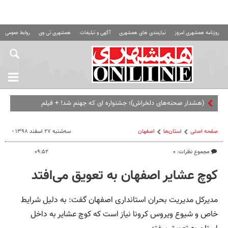
روزنامه همشهری امروز
نیازمندی های همشهری
آگهی و تبلیغات
همشهری تی وی
روابط عمومی ه
(هشدار صحنه‌های دلخراش)؛ جشنواره ای که جهنم شد! + فیلم
صفحه اصلی
استان‌ها
اصفهان
سه‌شنبه ۲۷ اسفند ۱۳۹۸ -
مجموع نظرات: ۰
۰۹:۵۲
کوچ عشایر اصفهان به تعویق می‌افتد
مدیرکل مدیریت بحران استانداری اصفهان گفت: به دلیل شرایط
خاص و شیوع ویروس کرونا نیاز است که کوچ عشایر به داخل