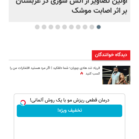
اولین تصاویر از آتش سوزی در عربستان
(ه
بر اثر اصابت موشک
ای
دیدگاه خوانندگان
فریاد تند هادی چوپان؛‌ شما دلقکید | اگر مرد هستید افتخارات من را
کسب کنید
بک!
درمان قطعی ریزش مو با یک روش آلمانی!
تخفیف ویژه!