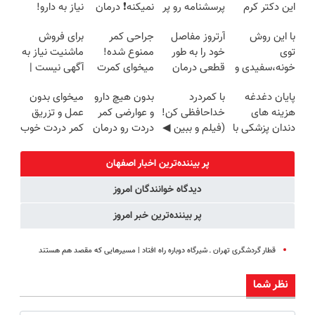
این دکتر کرم
پرسشنامه رو پر
نمیکنه❗ درمان
نیاز به دارو!
ترمیم کننده 23
کنی!!
کمردرد بدون
(◂پرسش‌نامه)
با این روش
آرتروز مفاصل
جراحی کمر
برای فروش
روزه ساخت!
قرص
توی
خود را به طور
ممنوع شده!
ماشنیت نیاز به
(پرسشنامه)
خونه،سفیدی و
قطعی درمان
میخوای کمرت
آگهی نیست |
زیبایی دندوناتو
کنید!
رو در منزل
اینجا راحت
پایان دغدغه
با کمردرد
بدون هیچ دارو
میخوای بدون
برگردون
◗پرسش‌نامه◖
درمان کنی؟
بفروشش
هزینه های
خداحافظی کن!
و عوارضی کمر
عمل و تزریق
(40%off)
((پرسش‌نامه))
دندان پزشکی با
(فیلم و ببین ◀
دردت رو درمان
کمر دردت خوب
پک سفید
پرسش‌نامه رو
کن!
شه؟
کننده خانگی
پرکن)
(پرسش‌نامه)
◂پرسش‌نامه رو
پر بیننده‌ترین اخبار اصفهان
پرکن
دیدگاه خوانندگان امروز
پر بیننده‌ترین خبر امروز
قطار گردشگری تهران ـ شیرگاه دوباره راه افتاد | مسیرهایی که مقصد هم هستند
نظر شما