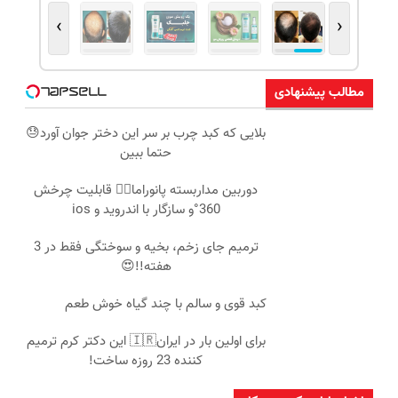
›
‹
مطالب پیشنهادی
بلایی که کبد چرب بر سر این دختر جوان آورد😓
حتما ببین
دوربین مداربسته پانوراما👈🏻 قابلیت چرخش
360°و سازگار با اندروید و ios
ترمیم جای زخم، بخیه و سوختگی فقط در 3
هفته!!😍
کبد قوی و سالم با چند گیاه خوش طعم
برای اولین بار در ایران🇮🇷 این دکتر کرم ترمیم
کننده 23 روزه ساخت!