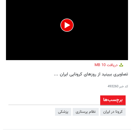
0
دریافت
10 MB
seconds
of
تصاویری ببینید از روزهای کرونایی ایران ...
1
minute,
48
کد خبر
493260
seconds
برچسب‌ها
كرونا در ايران
نظام پرستاری
پزشکی