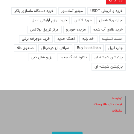
خرید و فروش USDT
موتور آسانسور
خرید دستگاه ماساژور بلکر
اجاره ویلا شمال
خرید ادکلن
خرید لوازم آرایشی اصل
خرید طلای آب شده
مزایده خودرو
مرکز تزریق بوتاکس
استند تسلیت
اخذ رتبه
آهنگ جدید
خرید دوچرخه برقی
چاپ لیبل
Buy backlinks
صرافی ارز دیجیتال
صندوق طلا
پارتیشن شیشه ای
دانلود اهنگ جدید
رزرو هتل دبی
پارتیشن شیشه ای
درباره ما
قیمت دلار، طلا و سکه
تبلیغات