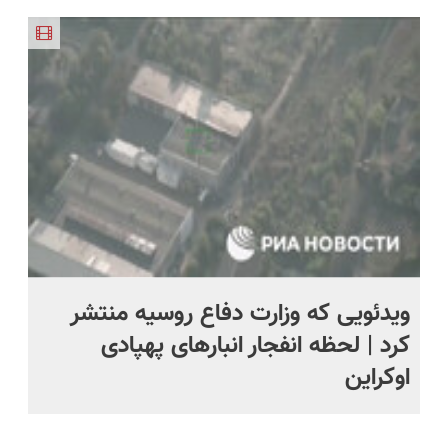
خانگی،
کن!😍
هر فصلی
جوون تری
پر کردن
خرید
نابودکننده
خوبه۴۵٪تخفیف
پرسشنامه و
انواع
دریافت راه
حشرات
حل
خانگی و
آفات
ویدئویی که وزارت دفاع روسیه منتشر
تر
کرد | لحظه انفجار انبارهای پهپادی
هال
اوکراین