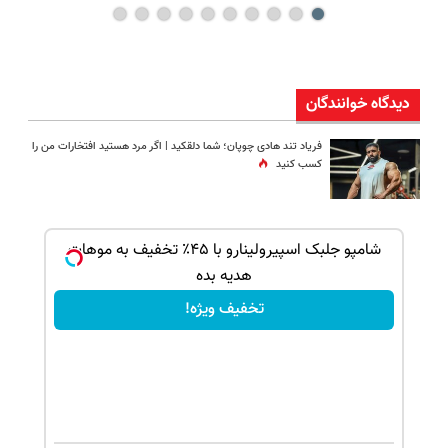
دیدگاه خوانندگان
فریاد تند هادی چوپان؛‌ شما دلقکید | اگر مرد هستید افتخارات من را
کسب کنید
بک!
شامپو جلبک اسپیرولینارو با ۴۵٪ تخفیف به موهات
هدیه بده
تخفیف ویژه!