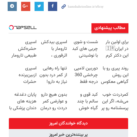
مطالب پیشنهادی
برای اولین بار
شست و شوی
اسپری بیدکش
اسپری
در ایران🇮🇷
چربی های کبد
تارومار با
حشره‌کش
این دکتر کرم
با نوشیدنی
اثرفوری ،
طبیعی تارومار
ترمیم کننده 23
گیاهی(55%تخفیف)
محافظ لباس
سازگار با محیط
روند پیری رو با
دوربین لامپی
تنها راه رهایی
اسپری
روزه ساخت!
در مقابل بید
زیست و با
این روش
چرخشی 360
از کمر درد بدون
ازبین‌برنده
محافظت
گیاهی معکوس
درجه فقط
نیاز به دارو!
حشرات
طبیعی
کن
امروز حراج شد
(◂پرسش‌نامه)
رختخواب با
کمردردت خوب
کبد قوی و
بدون هیچ دارو
پایان دغدغه
🔥 پرداخت
فرمول
می‌شه، اگر این
سالم با چند
و عوارضی کمر
هزینه های
درب منزل
پیشرفته،
پرسشنامه رو پر
گیاه خوش
دردت رو درمان
دندان پزشکی با
مقابله با انواع
کنی!!
طعم
کن!
پک سفید
ساس
(پرسش‌نامه)
کننده خانگی
دیدگاه خوانندگان امروز
پر بیننده‌ترین خبر امروز