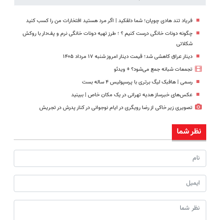
فریاد تند هادی چوپان؛‌ شما دلقکید | اگر مرد هستید افتخارات من را کسب کنید
چگونه دونات خانگی درست کنیم ؟ ؛ طرز تهیه دونات خانگی نرم و پف‌دار با روکش
شکلاتی
دینار عراق کاهشی شد؛ قیمت دینار امروز شنبه ۱۷ مرداد ۱۴۰۵
تجمعات شبانه جمع می‌شود؟ + ویدئو
رسمی | هافبک لیگ برتری با پرسپولیس ۴ ساله بست
عکس‌های خبرساز هدیه تهرانی در یک مکان خاص | ببینید
تصویری زیر خاکی از رضا رویگری در ایام نوجوانی در کنار پدرش در تجریش
نظر شما