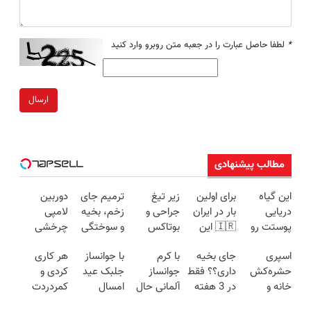
*
لطفا حاصل عبارت را در جعبه متن روبرو وارد کنید
ارسال
مطالب پیشنهادی
این گیاه
برای اولین
زیر تیغ
ترمیم جای
دوربین
دریایی
بار در ایران
جراحی و
زخم، بخیه
لامپی
پوستت رو
🇮🇷 این
بوتاکس
و سوختگی
چرخشی
طوری صاف
دکتر کرم
نروید!
فقط در 3
360 درجه
اسپری
جای بخیه
با کرم
با جوانساز
هر کاری
میکنه
ترمیم کننده
ضدچروک
هفته!!😍
فقط امروز
حشره‌کش
داری؟؟ فقط
جوانساز
جلبک عید
کردی و
انگار20سال
23 روزه
جلبک
حراج شد🔥
خانه و
در 3 هفته
آلمانی حال
امسال
کمردردت
جوون شدی
ساخت!
با40%تخفیف
پرداخت
گیاهان
ترمیمش
پوستت توی
۱۰سال
درمان نشد؟
🔥لینک
درب منزل