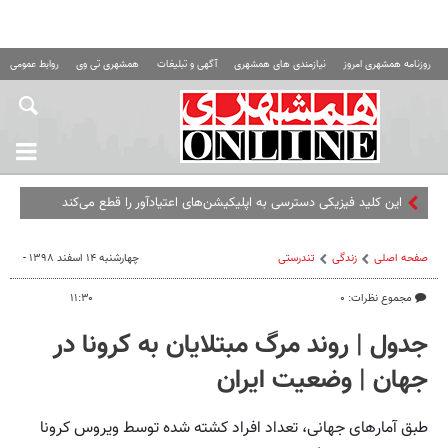
روزنامه همشهری امروز
نیازمندی های همشهری
آگهی و تبلیغات
همشهری تی وی
روابط عمومی ه
این کلید فیزیکی دسترسی به اپلیکیشن‌های اعتیادآور را قطع می‌کند
صفحه اصلی
زندگی
تندرستی
چهارشنبه ۱۴ اسفند ۱۳۹۸ -
مجموع نظرات: ۰
۱۱:۳۰
جدول | روند مرگ مبتلایان به کرونا در
جهان | وضعیت ایران
طبق آمارهای جهانی، تعداد افراد کشته شده توسط ویروس کرونا