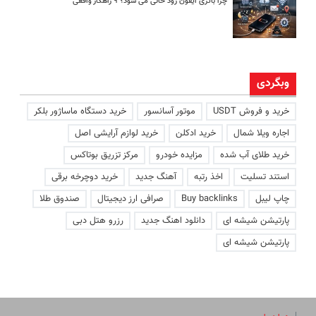
چرا باتری آیفون زود خالی می شود؟ ۹ راهکار واقعی
وبگردی
خرید و فروش USDT
موتور آسانسور
خرید دستگاه ماساژور بلکر
اجاره ویلا شمال
خرید ادکلن
خرید لوازم آرایشی اصل
خرید طلای آب شده
مزایده خودرو
مرکز تزریق بوتاکس
استند تسلیت
اخذ رتبه
آهنگ جدید
خرید دوچرخه برقی
چاپ لیبل
Buy backlinks
صرافی ارز دیجیتال
صندوق طلا
پارتیشن شیشه ای
دانلود اهنگ جدید
رزرو هتل دبی
پارتیشن شیشه ای