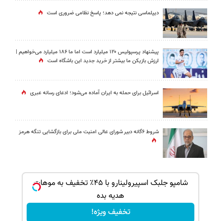
دیپلماسی نتیجه‌ نمی دهد؛ پاسخ نظامی ضروری است
پیشنهاد پرسپولیس ۱۲۰ میلیارد است اما ما ۱۸۶ میلیارد می‌خواهیم |
ارزش بازیکن ما بیشتر از خرید جدید این باشگاه است
اسرائیل برای حمله به ایران آماده می‌شود؛ ادعای رسانه عبری
شروط ۶گانه دبیر شورای عالی امنیت ملی برای بازگشایی تنگه هرمز
ک جهت
شامپو جلبک اسپیرولینارو با ۴۵٪ تخفیف به موهات
هدیه بده
تخفیف ویژه!