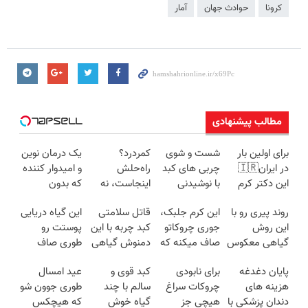
کرونا
حوادث جهان
آمار
مطالب پیشنهادی
برای اولین بار
شست و شوی
کمردرد؟
یک درمان نوین
در ایران🇮🇷
چربی های کبد
راه‌حلش
و امیدوار کننده
این دکتر کرم
با نوشیدنی
اینجاست، نه
که بدون
ترمیم کننده 23
گیاهی(55%تخفیف)
توی داروخونه
بوتاکس پوست
روند پیری رو با
این کرم جلبک،
قاتل سلامتی
این گیاه دریایی
روزه ساخت!
را جوان می کند
این روش
جوری چروکاتو
کبد چربه با این
پوستت رو
گیاهی معکوس
صاف میکنه که
دمنوش گیاهی
طوری صاف
کن
انگار بوتاکس
کبدتو بیمه کن
میکنه انگار
پایان دغدغه
برای نابودی
کبد قوی و
عید امسال
کردی!(تخفیف
20سال جوون
هزینه های
چروکات سراغ
سالم با چند
طوری جوون شو
ویژه)
شدی🔥
دندان پزشکی با
هیچی جز
گیاه خوش
که هیچکس