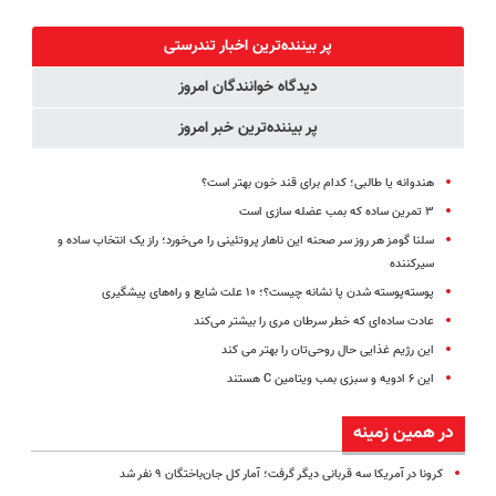
پک سفید
جوانساز جلبک
طعم
نشناستت
کننده خانگی
نرو(تخفیف40%)
پر بیننده‌ترین اخبار تندرستی
دیدگاه خوانندگان امروز
پر بیننده‌ترین خبر امروز
هندوانه یا طالبی؛ کدام‌ برای قند خون بهتر است؟
۳ تمرین ساده که بمب عضله سازی است
سلنا گومز هر روز سر صحنه این ناهار پروتئینی را می‌خورد؛ راز یک انتخاب ساده و
سیرکننده
پوسته‌پوسته شدن پا نشانه چیست؟؛ ۱۰ علت شایع و راه‌های پیشگیری
عادت ساده‌ای که خطر سرطان مری را بیشتر می‌کند
این رژیم غذایی حال روحی‌تان را بهتر می کند
این ۶ ادویه و سبزی بمب ویتامین C هستند
در همین زمینه
کرونا در آمریکا سه قربانی دیگر گرفت؛ آمار کل جان‌باختگان ۹ نفر شد