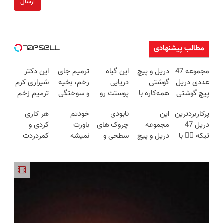
ارسال
مطالب پیشنهادی
مجموعه 47
دریل و پیچ
این گیاه
ترمیم جای
این دکتر
عددی دریل
گوشتی
دریایی
زخم، بخیه
شیرازی کرم
پیچ گوشتی
همه‌کاره با
پوستت رو
و سوختگی
ترمیم زخم
شارژی
گیربکس
طوری صاف
فقط در 3
ایرانی را
پرکاربردترین
این
نابودی
خودتم
هر کاری
(تخفیف به
هوشمند ⚙️
میکنه
هفته!!😍
ساخت!!!
دریل 47
مجموعه
چروک های
باورت
کردی و
مدت
(نصف
انگار20سال
تیکه 👈🏻 با
دریل و پیچ
سطحی و
نمیشه
کمردردت
محدود)
قیمت بازار
جوون شدی
کمترین
گوشتی رو با
عمقی
چقدر جوون
درمان نشد؟
🔥)
🔥لینک
قیمت 🔥
گارانتی و
پوست با
شدی! خرید
پر کردن
خرید
نصف قیمت
کرم
جوانساز
پرسشنامه و
بخر!😉
آلمانی(45%تخفیف)
اسپیرولینا با
دریافت راه
تخفیف ویژه
حل