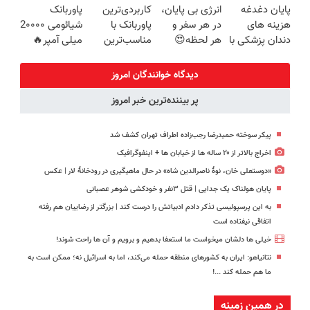
پایان دغدغه
انرژی بی پایان،
کاربردی‌ترین
پاوربانک
های بی برقی⚡
روزه ساخت!
هزینه های
در هر سفر و
پاوربانک با
شیائومی 2۰۰۰۰
دندان پزشکی با
هر لحظه😍
مناسب‌ترین
میلی آمپر🔥
پک سفید
پاوربانک
قیمت❗
(تخفیف +
کننده خانگی
شیائومی با
پرداخت درب
دیدگاه خوانندگان امروز
تخفیف ویژه🔥
منزل)
پر بیننده‌ترین خبر امروز
پیکر سوخته حمیدرضا رجب‌زاده اطراف تهران کشف شد
اخراج بالاتر از ۲۰ ساله ها از خیابان ها + اینفوگرافیک
«دوستعلی خان، نوۀ ناصرالدین شاه» در حال ماهیگیری در رودخانۀ لار | عکس
پایان هولناک یک جدایی | قتل ۳نفر و خودکشی شوهر عصبانی
به این پرسپولیسی تذکر دادم ادبیاتش را درست کند | بزرگتر از رضاییان هم رفته
اتفاقی نیفتاده است
خیلی ها دلشان میخواست ما استعفا بدهیم و برویم و آن ها راحت شوند!
نتانیاهو: ایران به کشورهای منطقه حمله می‌کند، اما به اسرائیل نه؛ ممکن است به
ما هم حمله کند ...!
در همین زمینه