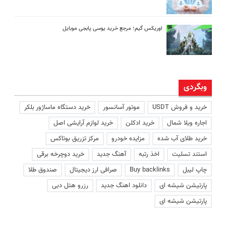
اوریکس گیم؛ مرجع خرید یوسی پابجی موبایل
وبگردی
خرید و فروش USDT
موتور آسانسور
خرید دستگاه ماساژور بلکر
اجاره ویلا شمال
خرید ادکلن
خرید لوازم آرایشی اصل
خرید طلای آب شده
مزایده خودرو
مرکز تزریق بوتاکس
استند تسلیت
اخذ رتبه
آهنگ جدید
خرید دوچرخه برقی
چاپ لیبل
Buy backlinks
صرافی ارز دیجیتال
صندوق طلا
پارتیشن شیشه ای
دانلود اهنگ جدید
رزرو هتل دبی
پارتیشن شیشه ای