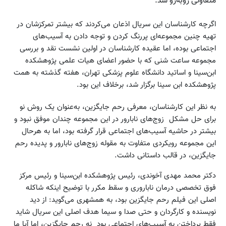
متفاوتی روبه‌رو شد.
اگرچه کارشناسان این سریال اذعان می‌کردند که بیشتر تمرکزشان در
تهیه چنین مجموعه‌ای پررنگ کردن و توجه دادن به آسیب‌های
اجتماعی بوده، اما عقیده کارشناسان در اولین نشست نقد و بررسی
مجموعه ساعت شنی که با حضور اعضای هیات علمی پژوهشکده
ابن‌سینا و اساتید دانشگاه علوم پزشکی تهران، هفته گذشته به همت
پژوهشکده ابن سینا برگزار شد، برخلاف این بود.
به نظر این کارشناسان، معرفی رحم جایگزین، به‌عنوان یک روش نو
برای حل مشکل زوج‌های نابارور در این مجموعه چندان موفق نبود و
بیشتر در حاشیه آسیب‌های اجتماعی قرار گرفته بود، اما به هرحال
این مجموعه رویکردی متفاوت به مقوله زوج‌های نابارور و پدیده رحم
جایگزین، در قالب داستانی داشت.
دکتر محمد مهدی آخوندی، رئیس پژوهشکده‌ ابن‌سینا و رئیس مرکز
فوق تخصصی درمان ناباروری و سقط مکرر با توضیح اینکه شاکله
اصلی این فیلم رحم جایگزین بود، به همشهری می‌گوید: از دید
نویسنده و کارگردان و حتی صدا و سیما هدف اصلی این سریال شاید
فقط پرداختن به آسیب‌های اجتماعی بود نه رحم جایگزین، اما آیا ما