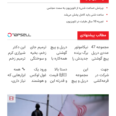
چرخش «ساعت شنی» از تلویزیون به سمت مجلس
ساعت شنی باید کامل پخش می‌شد
تجربه 10 سال طبابت در تلویزیون
مطالب پیشنهادی
مجموعه 47
نیکاموتور
دریل و پیچ
ترمیم جای
این دکتر
عددی دریل
برگ برنده
گوشتی
زخم، بخیه
شیرازی کرم
پیچ گوشتی
جدیدش را
همه‌کاره با
و سوختگی
ترمیم زخم
شارژی
رو کرد، IM
گیربکس
فقط در 3
ایرانی را
جهت
این
دستا بالا
ورود یک
🔧 همه
(تخفیف به
LS9 رسماً
هوشمند ⚙️
هفته!!😍
ساخت!!!
شرکت در
مجموعه
🙌🏻 قیمت
غول لوکس
ابزارهایی که
مدت
وارد بازار
(نصف
قرعه‌کشی
دریل و پیچ
و قدرته این
و هوشمند
نیاز داری،
محدود)
ایران شد
قیمت بازار
۷ میلیون
گوشتی رو با
دریل کشته
به ایران، IM
توی یه کیف
🔥)
تومانی وارد
گارانتی و
میده🔥
LS9 رسماً
جمع شده!
شوید
نصف قیمت
رونمایی شد
تخفیف به
بخر!😉
مدت
محدود