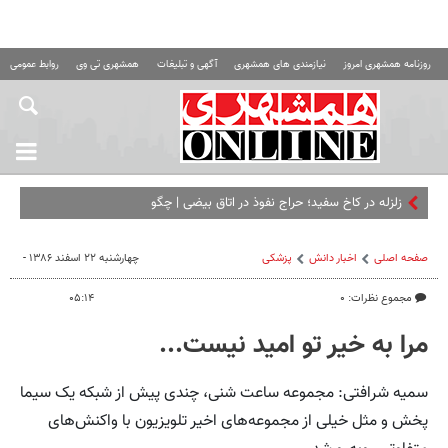
روزنامه همشهری امروز
نیازمندی های همشهری
آگهی و تبلیغات
همشهری تی وی
روابط عمومی ه
زلزله در کاخ سفید؛ حراج نفوذ در اتاق بیضی | چگونه کاخ سفید ب
صفحه اصلی
اخبار دانش
پزشکی
چهارشنبه ۲۲ اسفند ۱۳۸۶ -
مجموع نظرات: ۰
۰۵:۱۴
مرا به خیر تو امید نیست...
سمیه شرافتی: مجموعه ساعت شنی، چندی پیش از شبکه یک سیما
پخش و مثل خیلی از مجموعه‌های اخیر تلویزیون با واکنش‌های