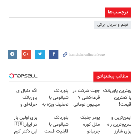
برچسب‌ها
فیلم و سریال ایرانی
مطالب پیشنهادی
بهترین پاوربانک
جهت شرکت در
پاوربانک
اگه دنبال ی
با کمترین
قرعه‌کشی ۷
شیائومی با
پاوربانک
قیمت❗
میلیون تومانی
تخفیف ویژه به
حرفه‌ای و
وارد شوید
مدت محدود🔥
قیمت مناسبی
ایمن‌ترین و
پودر جلبک
پاوربانک
برای اولین بار
تخفیف رو از
سریع‌ترین راه
مثل کوره
شیائومی با
در ایران🇮🇷
دست نده👌🏻
برای شارژ
چربیاتو
قابلیت فست
این دکتر کرم
گوشی😍👌🏻
میسوزونه
شارژ در زمان
ترمیم کننده 23