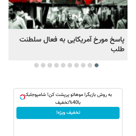
پاسخ مورخ آمریکایی به فعال سلطنت
با
طلب
بک!
به روش بازیگرا موهاتو پرپشت کن! شامپوجلبک
با40%تخفیف
تخفیف ویژه!