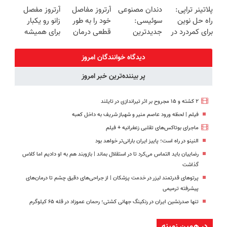
پلاتینر تراپی:
دندان مصنوعی
آرتروز مفاصل
آرتروز مفصل
🔥 پرداخت
(پرسش‌نامه)
درمان کنی؟
برگردون
راه حل نوین
سوئیسی:
خود را به طور
زانو رو یکبار
درب منزل
((پرسش‌نامه))
(40%off)
برای کمردرد در
جدیدترین
قطعی درمان
برای همیشه
منزل شما
فناوری اروپا،
کنید!
درمان کن!
سبک و مقاوم |
◗پرسش‌نامه◖
◗پرسش‌نامه◖
دیدگاه خوانندگان امروز
پرداخت قسطی
پر بیننده‌ترین خبر امروز
۲ کشته و ۱۵ مجروح بر اثر تیراندازی در تایلند
فیلم | لحظه ورود عاصم منیر و شهباز شریف به داخل کعبه
ماجرای بوتاکس‌های تقلبی زعفرانیه + فیلم
النینو در راه است؛ پاییز ایران بارانی‌تر خواهد بود
رضاییان باید التماس می‌کرد تا در استقلال بماند | بازوبند هم به او دادیم اما کلاس
گذاشت
پرتوهای قدرتمند لیزر در خدمت پزشکان | از جراحی‌های دقیق چشم تا درمان‌های
پیشرفته ترمیمی
تنها صدرنشین ایران در رنکینگ جهانی کشتی؛ رحمان عموزاد در قله ۶۵ کیلوگرم
در همین زمینه