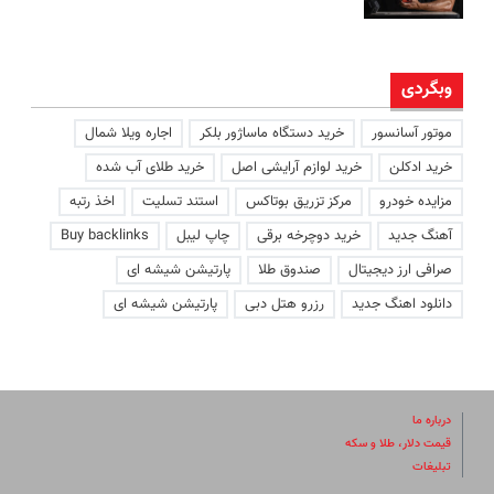
وبگردی
موتور آسانسور
خرید دستگاه ماساژور بلکر
اجاره ویلا شمال
خرید ادکلن
خرید لوازم آرایشی اصل
خرید طلای آب شده
مزایده خودرو
مرکز تزریق بوتاکس
استند تسلیت
اخذ رتبه
آهنگ جدید
خرید دوچرخه برقی
چاپ لیبل
Buy backlinks
صرافی ارز دیجیتال
صندوق طلا
پارتیشن شیشه ای
دانلود اهنگ جدید
رزرو هتل دبی
پارتیشن شیشه ای
درباره ما
قیمت دلار، طلا و سکه
تبلیغات