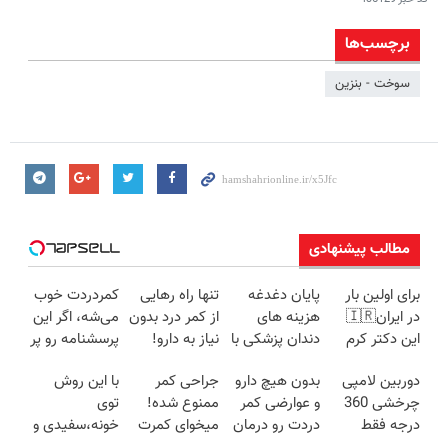
برچسب‌ها
سوخت - بنزین
مطالب پیشنهادی
برای اولین بار
پایان دغدغه
تنها راه رهایی
کمردردت خوب
در ایران🇮🇷
هزینه های
از کمر درد بدون
می‌شه، اگر این
این دکتر کرم
دندان پزشکی با
نیاز به دارو!
پرسشنامه رو پر
ترمیم کننده 23
پک سفید
(◂پرسش‌نامه)
کنی!!
دوربین لامپی
بدون هیچ دارو
جراحی کمر
با این روش
روزه ساخت!
کننده خانگی
چرخشی 360
و عوارضی کمر
ممنوع شده!
توی
درجه فقط
دردت رو درمان
میخوای کمرت
خونه،سفیدی و
امروز حراج شد
کن!
رو در منزل
زیبایی دندوناتو