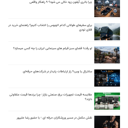
چرا باتری آیفون زود خالی می شود؟ ۹ راهکار واقعی
برای سفرهای طولانی کدام اتوبوس را انتخاب کنیم؟ راهنمای خرید در
فلای تودی
لو رفت! فضای سبز فیلم های سینمایی ایران را چه کسی میسازد؟
سانترال یا ویپ؟ راز ارتباطات پایدار در شرکت‌های حرفه‌ای
مقایسه قیمت تجهیزات برق صنعتی بازار؛ چرا برندها قیمت متفاوتی
دارند؟
نقش مکمل در مسیر ورزشکاران حرفه ای ؛ با حضور رضا علیپور