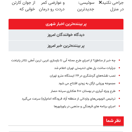
جراحی نکنید❌
سوئیسی:
و عوارضی کمر
از جوان کارتن
((پرسش‌نامه))
(40%off)
در منزل
جدیدترین
دردت رو درمان
خوابی که
درمانش کن
فناوری اروپا،
کن!
میلیاردر شد.
(◂پرسش‌نامه)
سبک و مقاوم |
(پرسش‌نامه)
آموزش رایگان
پر بیننده‌ترین اخبار شهری
پرداخت قسطی
دیدگاه خوانندگان امروز
پر بیننده‌ترین خبر امروز
چه خبر از مناطق؟ از اجرای طرح محله آبی تا بازسازی غربی ترین آمفی تئاتر پایتخت
جزئیات ساخت پل های تندرستی تهران اعلام شد
نصب نقشه‌های گردشگری در ۲۴ ایستگاه مترو تهران
مجموعه ورزشی ازگل به زودی افتتاح می شود
طرح ویژه آبیاری در بوستان ۶۰۰ هکتاری سرخه حصار
ترخیص اتوبوس‌های وارداتی از منطقه آزاد فرودگاه امام(ره) سرعت می‌گیرد
اجرای برنامه های فرهنگی و مذهبی در یاورشهرها
نظر شما