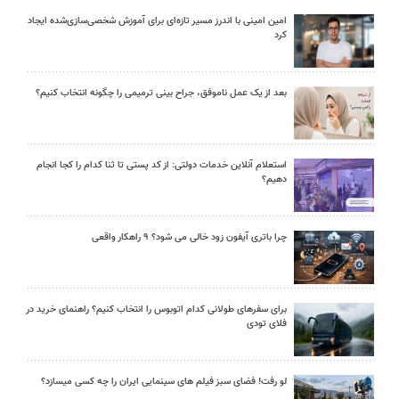
امین امینی با اندرز مسیر تازه‌ای برای آموزش شخصی‌سازی‌شده ایجاد
کرد
بعد از یک عمل ناموفق، جراح بینی ترمیمی را چگونه انتخاب کنیم؟
استعلام آنلاین خدمات دولتی: از کد پستی تا ثنا کدام را کجا انجام
دهیم؟
چرا باتری آیفون زود خالی می شود؟ ۹ راهکار واقعی
برای سفرهای طولانی کدام اتوبوس را انتخاب کنیم؟ راهنمای خرید در
فلای تودی
لو رفت! فضای سبز فیلم های سینمایی ایران را چه کسی میسازد؟