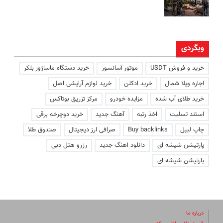
وبگردی
خرید و فروش USDT
موتور آسانسور
خرید دستگاه ماساژور بلکر
اجاره ویلا شمال
خرید ادکلن
خرید لوازم آرایشی اصل
خرید طلای آب شده
مزایده خودرو
مرکز تزریق بوتاکس
استند تسلیت
اخذ رتبه
آهنگ جدید
خرید دوچرخه برقی
چاپ لیبل
Buy backlinks
صرافی ارز دیجیتال
صندوق طلا
پارتیشن شیشه ای
دانلود اهنگ جدید
رزرو هتل دبی
پارتیشن شیشه ای
درباره ما