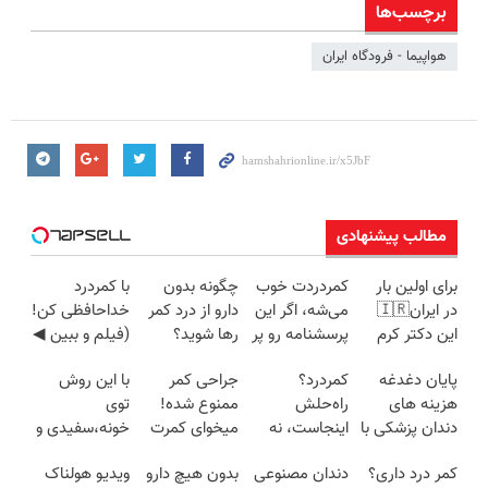
برچسب‌ها
هواپیما - فرودگاه ایران
مطالب پیشنهادی
برای اولین بار
کمردردت خوب
چگونه بدون
با کمردرد
در ایران🇮🇷
می‌شه، اگر این
دارو از درد کمر
خداحافظی کن!
این دکتر کرم
پرسشنامه رو پر
رها شوید؟
(فیلم و ببین ◀
ترمیم کننده 23
کنی!!
(◂پرسش‌نامه
پرسش‌نامه رو
پایان دغدغه
کمردرد؟
جراحی کمر
با این روش
روزه ساخت!
رو پرکن)
پرکن)
هزینه های
راه‌حلش
ممنوع شده!
توی
دندان پزشکی با
اینجاست، نه
میخوای کمرت
خونه،سفیدی و
پک سفید
توی داروخونه
رو در منزل
زیبایی دندوناتو
کمر درد داری؟
دندان مصنوعی
بدون هیچ دارو
ویدیو هولناک
کننده خانگی
درمان کنی؟
برگردون