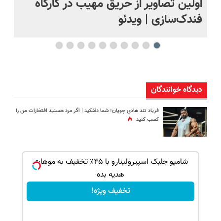
اولین تصاویر از حریق مهیب در کارگاه
او
فندک‌سازی | ویدئو
بر
دیدگاه خوانندگان
فریاد تند هادی چوپان؛‌ شما دلقکید | اگر مرد هستید افتخارات من را
کسب کنید
ک جهت
شامپو جلبک اسپیرولینارو با ۴۵٪ تخفیف به موهات
هدیه بده
تخفیف ویژه!