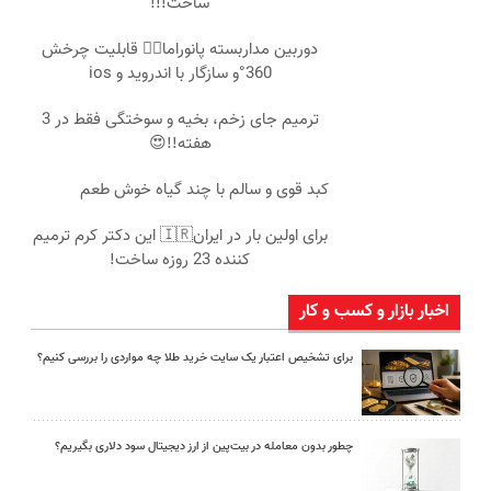
ساخت!!!
دوربین مداربسته پانوراما👈🏻 قابلیت چرخش
360°و سازگار با اندروید و ios
ترمیم جای زخم، بخیه و سوختگی فقط در 3
هفته!!😍
کبد قوی و سالم با چند گیاه خوش طعم
برای اولین بار در ایران🇮🇷 این دکتر کرم ترمیم
کننده 23 روزه ساخت!
اخبار بازار و کسب و کار
برای تشخیص اعتبار یک سایت خرید طلا چه مواردی را بررسی کنیم؟
چطور بدون معامله در بیت‌پین از ارز دیجیتال سود دلاری بگیریم؟