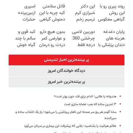
گیاهی(55%تخفیف)
کنی!!
(◂پرسش‌نامه)
میکنه انگار
روند پیری رو با
این دکتر
قاتل سلامتی
اسپری
20سال جوون
این روش
شیرازی کرم
کبد چربه با این
ازبین‌برنده
شدی🔥
گیاهی معکوس
ترمیم زخم
دمنوش گیاهی
حشرات
کن
ایرانی را
کبدتو بیمه کن
رختخواب با
پایان دغدغه
دوربین لامپی
بدون هیچ دارو
کبد قوی و
ساخت!!!
فرمول
هزینه های
چرخشی 360
و عوارضی کمر
سالم با چند
پیشرفته،
دندان پزشکی با
درجه فقط
دردت رو درمان
گیاه خوش
مقابله با انواع
پک سفید
امروز حراج شد
کن!
طعم
ساس
کننده خانگی
🔥 پرداخت
(پرسش‌نامه)
پر بیننده‌ترین اخبار تندرستی
درب منزل
دیدگاه خوانندگان امروز
پر بیننده‌ترین خبر امروز
هندوانه یا طالبی؛ کدام‌ برای قند خون بهتر است؟
۳ تمرین ساده که بمب عضله سازی است
سلنا گومز هر روز سر صحنه این ناهار پروتئینی را می‌خورد؛ راز یک انتخاب ساده و
سیرکننده
علائم هپاتیت را بشناسید؛ بلایی که پیشرفت این بیماری بر سرتان می‌آورد