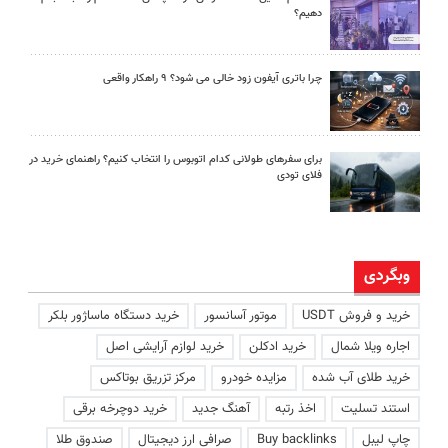
دهیم؟
چرا باتری آیفون زود خالی می شود؟ ۹ راهکار واقعی
برای سفرهای طولانی کدام اتوبوس را انتخاب کنیم؟ راهنمای خرید در
فلای تودی
وبگردی
خرید و فروش USDT
موتور آسانسور
خرید دستگاه ماساژور بلکر
اجاره ویلا شمال
خرید ادکلن
خرید لوازم آرایشی اصل
خرید طلای آب شده
مزایده خودرو
مرکز تزریق بوتاکس
استند تسلیت
اخذ رتبه
آهنگ جدید
خرید دوچرخه برقی
چاپ لیبل
Buy backlinks
صرافی ارز دیجیتال
صندوق طلا