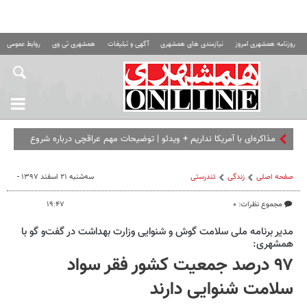
روزنامه همشهری امروز
نیازمندی های همشهری
آگهی و تبلیغات
همشهری تی وی
روابط عمومی ه
مذاکره‌ای با آمریکا نداریم + ویدئو | توضیحات مهم عراقچی درباره شروع
مذاکره آمریکا و ایران
صفحه اصلی
زندگی
تندرستی
سه‌شنبه ۲۱ اسفند ۱۳۹۷ -
مجموع نظرات: ۰
۱۹:۴۷
مدیر برنامه ملی سلامت گوش و شنوایی وزارت بهداشت در گفت‌و گو با
همشهری:
۹۷ درصد جمعیت کشور فقر سواد
سلامت شنوایی دارند