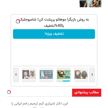
بک!
به روش بازیگرا موهاتو پرپشت کن! شامپوجلبک
با40%تخفیف
تخفیف ویژه!
›
‹
مطالب پیشنهادی
این دکتر شیرازی کرم ترمیم زخم ایرانی را