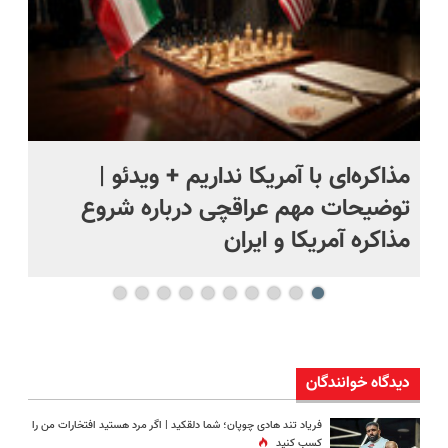
مذاکره‌ای با آمریکا نداریم + ویدئو |
وا
ل
توضیحات مهم عراقچی درباره شروع
حم
مذاکره آمریکا و ایران
دیدگاه خوانندگان
فریاد تند هادی چوپان؛‌ شما دلقکید | اگر مرد هستید افتخارات من را
کسب کنید