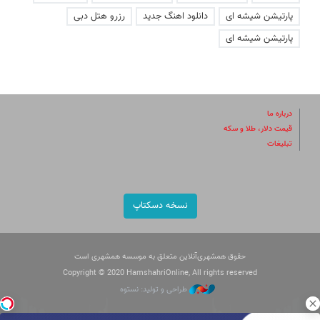
پارتیشن شیشه ای
دانلود اهنگ جدید
رزرو هتل دبی
پارتیشن شیشه ای
درباره ما
قیمت دلار، طلا و سکه
تبلیغات
نسخه دسکتاپ
حقوق همشهری‌آنلاین متعلق به موسسه همشهری است
Copyright © 2020 HamshahriOnline, All rights reserved
طراحی و تولید: نستوه