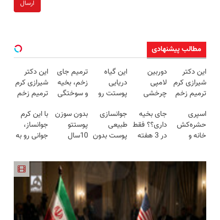
ارسال
مطالب پیشنهادی
این دکتر
دوربین
این گیاه
ترمیم جای
این دکتر
شیرازی کرم
لامپی
دریایی
زخم، بخیه
شیرازی کرم
ترمیم زخم
چرخشی
پوستت رو
و سوختگی
ترمیم زخم
ایرانی را
360 درجه
طوری صاف
فقط در 3
ایرانی را
اسپری
جای بخیه
جوانسازی
بدون سوزن
با این کرم
ساخت!!!
فقط امروز
میکنه
هفته!!😍
ساخت!!!
حشره‌کش
داری؟؟ فقط
طبیعی
پوستتو
جوانساز،
حراج شد🔥
انگار20سال
خانه و
در 3 هفته
پوست بدون
10سال
جوانی رو به
پرداخت
جوون شدی
گیاهان
ترمیمش
بوتاکس و
جوون
خودت
درب منزل
🔥لینک
خانگی،
کن!😍
جراحی😳!
کن50%تخفیف
برگردون(50%
خرید
نابودکننده
خرید با
پاییزی
تخفیف)
انواع
تخفیف ویژه
حشرات
خانگی و
آفات