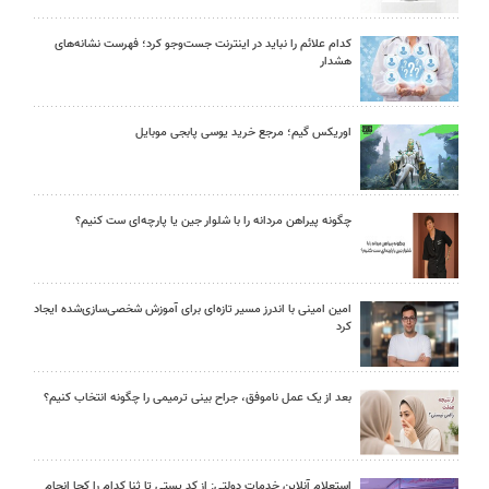
کدام علائم را نباید در اینترنت جست‌وجو کرد؛ فهرست نشانه‌های
هشدار
اوریکس گیم؛ مرجع خرید یوسی پابجی موبایل
چگونه پیراهن مردانه را با شلوار جین یا پارچه‌ای ست کنیم؟
امین امینی با اندرز مسیر تازه‌ای برای آموزش شخصی‌سازی‌شده ایجاد
کرد
بعد از یک عمل ناموفق، جراح بینی ترمیمی را چگونه انتخاب کنیم؟
استعلام آنلاین خدمات دولتی: از کد پستی تا ثنا کدام را کجا انجام