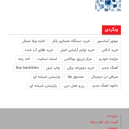
وبگردی
موتور آسانسور
خرید دستگاه ماساژور بلکر
اجاره ویلا شمال
خرید ادکلن
خرید لوازم آرایشی اصل
خرید طلای آب شده
مزایده خودرو
مرکز تزریق بوتاکس
استند تسلیت
اخذ رتبه
آهنگ جدید
خرید دوچرخه برقی
چاپ لیبل
Buy backlinks
صرافی ارز دیجیتال
صندوق طلا
پارتیشن شیشه ای
دانلود اهنگ جدید
رزرو هتل دبی
پارتیشن شیشه ای
درباره ما
قیمت دلار، طلا و سکه
تبلیغات