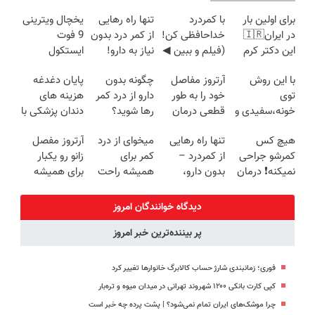
برای اولین بار
با کمردرد
تنها راه رهایی
یخچال ویترینی
در ایران🇮🇷
خداحافظی کن!
از کمر درد بدون
9 فوت
این دکتر کرم
(فیلم و ببین ◀
نیاز به دارو!
ایستکول
ترمیم کننده 23
پرسش‌نامه رو
(◂پرسش‌نامه)
(جدید)
با این روش
آرتروز مفاصل
چگونه بدون
پایان دغدغه
روزه ساخت!
پرکن)
توی
خود را به طور
دارو از درد کمر
هزینه های
خونه،سفیدی و
قطعی درمان
رها شوید؟
دندان پزشکی با
زیبایی دندوناتو
کنید!
(◂پرسش‌نامه
پک سفید
هیچ کس
تنها راه رهایی
میخوای از درد
آرتروز مفصل
برگردون
◗پرسش‌نامه◖
رو پرکن)
کننده خانگی
کمرشو جراحی
از کمردرد –
کمر برای
زانو رو یکبار
(40%off)
نمیکنه❗ درمان
بدون دارو،
همیشه راحت
برای همیشه
کمردرد بدون
بدون جراحی!
شی؟ 👈
درمان کن!
قرص
«فرم پر کن»
پرسش‌نامه رو
◗پرسش‌نامه◖
دیدگاه خوانندگان امروز
(پرسشنامه)
پر کن
پر بیننده‌ترین خبر امروز
فوری؛ زمانبندی‌ شارژ حساب کالابرگ خانوارها تغییر کرد
کپی کارت بانکی ۱۲۰۰ شهروند تهرانی در میدان میوه و تره‌بار
چرا موشک‌های ایران تمام نمی‌شود؟ | پشت پرده چه خبر است