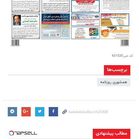
کد خبر
431535
برچسب‌ها
همشهری روزنامه
مطالب پیشنهادی