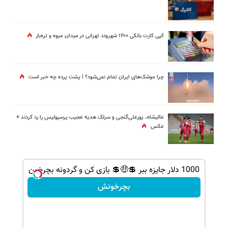
کپی کارت بانکی ۱۲۰۰ شهروند تهرانی در میدان میوه و تره‌بار
چرا موشک‌های ایران تمام نمی‌شود؟ | پشت پرده چه خبر است
عالیشاه، پورعلی‌گنجی و سرلک هدیه عجیب پرسپولیس را رد کردند +
عکس
دلار جایزه ببر 💲🤑
1000 دلار جایزه ببر 💲🤑💲 بازی کن و گردونه بچرخون
بچرخونش