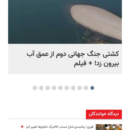
ماه +
کشتی‌ جنگ جهانی دوم از عمق آب
اف
بیرون زد! + فیلم
ما
دیدگاه خوانندگان
فوری؛ زمانبندی‌ شارژ حساب کالابرگ خانوارها تغییر کرد